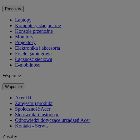
Produkty
Laptopy
Komputery stacjonarne
Konsole przenośne
Monitory
Projektory
Elektronika i akcesoria
Fotele gamingowe
Łączność sieciowa
E-mobilność
Wsparcie
Wsparcie
Acer ID
Zarejestruj produkt
Społeczność Acer
Sterowniki i instrukcje
Odpowiedzi dotyczące urządzeń Acer
Kontakt - Serwis
Zasoby