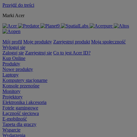
Przejdź do treści
Marki Acer
Mój profil
Moje produkty
Zarejestruj produkt
Moja społeczność
Wyloguj się
Zaloguj się
Zarejestruj się
Co to jest Acer ID?
Kup Online
Produkty
Nowe produkty
Laptopy
Komputery stacjonarne
Konsole przenośne
Monitory
Projektory
Elektronika i akcesoria
Fotele gamingowe
Łączność sieciowa
E-mobilność
Tapeta dla graczy
Wsparcie
Wydarzenia