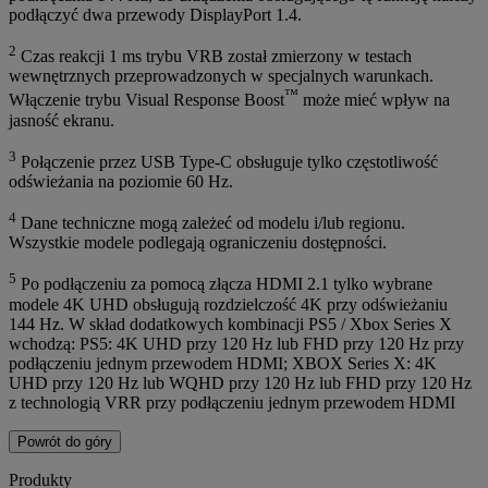
podłączyć dwa przewody DisplayPort 1.4.
2
Czas reakcji 1 ms trybu VRB został zmierzony w testach
wewnętrznych przeprowadzonych w specjalnych warunkach.
™
Włączenie trybu Visual Response Boost
może mieć wpływ na
jasność ekranu.
3
Połączenie przez USB Type-C obsługuje tylko częstotliwość
odświeżania na poziomie 60 Hz.
4
Dane techniczne mogą zależeć od modelu i/lub regionu.
Wszystkie modele podlegają ograniczeniu dostępności.
5
Po podłączeniu za pomocą złącza HDMI 2.1 tylko wybrane
modele 4K UHD obsługują rozdzielczość 4K przy odświeżaniu
144 Hz. W skład dodatkowych kombinacji PS5 / Xbox Series X
wchodzą: PS5: 4K UHD przy 120 Hz lub FHD przy 120 Hz przy
podłączeniu jednym przewodem HDMI; XBOX Series X: 4K
UHD przy 120 Hz lub WQHD przy 120 Hz lub FHD przy 120 Hz
z technologią VRR przy podłączeniu jednym przewodem HDMI
Powrót do góry
Produkty