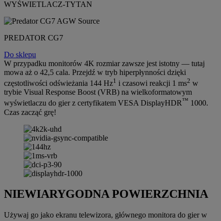
WYŚWIETLACZ-TYTAN
PREDATOR CG7
Do sklepu
W przypadku monitorów 4K rozmiar zawsze jest istotny — tutaj
mowa aż o 42,5 cala. Przejdź w tryb hiperpłynności dzięki
1
2
częstotliwości odświeżania 144 Hz
i czasowi reakcji 1 ms
w
trybie Visual Response Boost (VRB) na wielkoformatowym
™
wyświetlaczu do gier z certyfikatem VESA DisplayHDR
1000.
Czas zacząć grę!
NIEWIARYGODNA POWIERZCHNIA
Używaj go jako ekranu telewizora, głównego monitora do gier w