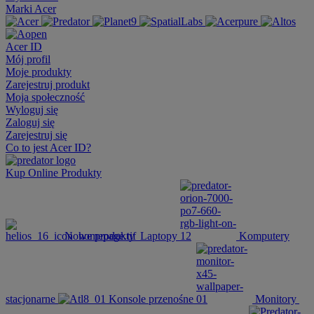
Marki Acer
Acer ID
Mój profil
Moje produkty
Zarejestruj produkt
Moja społeczność
Wyloguj się
Zaloguj się
Zarejestruj się
Co to jest Acer ID?
Kup Online
Produkty
Nowe produkty
Laptopy
Komputery
stacjonarne
Konsole przenośne
Monitory