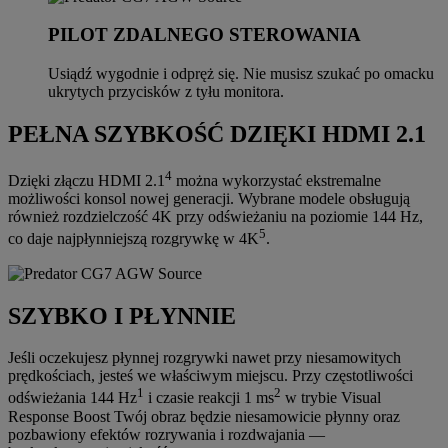
PILOT ZDALNEGO STEROWANIA
Usiądź wygodnie i odpręż się. Nie musisz szukać po omacku
ukrytych przycisków z tyłu monitora.
PEŁNA SZYBKOŚĆ DZIĘKI HDMI 2.1
4
Dzięki złączu HDMI 2.1
można wykorzystać ekstremalne
możliwości konsol nowej generacji. Wybrane modele obsługują
również rozdzielczość 4K przy odświeżaniu na poziomie 144 Hz,
5
co daje najpłynniejszą rozgrywkę w 4K
.
SZYBKO I PŁYNNIE
Jeśli oczekujesz płynnej rozgrywki nawet przy niesamowitych
prędkościach, jesteś we właściwym miejscu. Przy częstotliwości
1
2
odświeżania 144 Hz
i czasie reakcji 1 ms
w trybie Visual
Response Boost Twój obraz będzie niesamowicie płynny oraz
pozbawiony efektów rozrywania i rozdwajania —