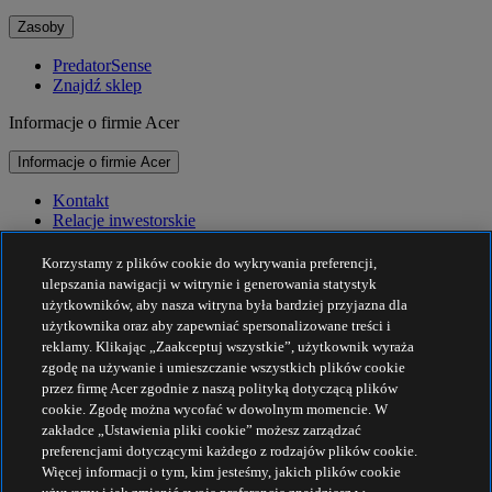
Zasoby
PredatorSense
Znajdź sklep
Informacje o firmie Acer
Informacje o firmie Acer
Kontakt
Relacje inwestorskie
Prasa
Nagrody
Korzystamy z plików cookie do wykrywania preferencji,
Wydarzenia
ulepszania nawigacji w witrynie i generowania statystyk
użytkowników, aby nasza witryna była bardziej przyjazna dla
Zrównoważony rozwój
użytkownika oraz aby zapewniać spersonalizowane treści i
reklamy. Klikając „Zaakceptuj wszystkie”, użytkownik wyraża
Zrównoważony rozwój
zgodę na używanie i umieszczanie wszystkich plików cookie
przez firmę Acer zgodnie z naszą polityką dotyczącą plików
Społeczna odpowiedzialność biznesu
cookie. Zgodę można wycofać w dowolnym momencie. W
Ślad węglowy produktu
zakładce „Ustawienia pliki cookie” możesz zarządzać
Projekt Humanity
preferencjami dotyczącymi każdego z rodzajów plików cookie.
Earthion
Więcej informacji o tym, kim jesteśmy, jakich plików cookie
Polityka prywatności