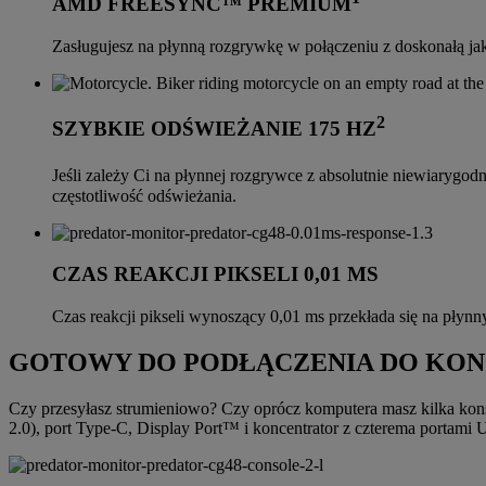
AMD FREESYNC™ PREMIUM
Zasługujesz na płynną rozgrywkę w połączeniu z doskonałą j
2
SZYBKIE ODŚWIEŻANIE 175 HZ
Jeśli zależy Ci na płynnej rozgrywce z absolutnie niewiarygo
częstotliwość odświeżania.
CZAS REAKCJI PIKSELI 0,01 MS
Czas reakcji pikseli wynoszący 0,01 ms przekłada się na płyn
GOTOWY DO PODŁĄCZENIA DO KON
Czy przesyłasz strumieniowo? Czy oprócz komputera masz kilka ko
2.0), port Type-C, Display Port™ i koncentrator z czterema portami 