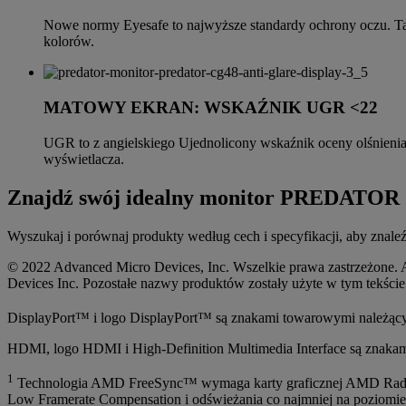
Nowe normy Eyesafe to najwyższe standardy ochrony oczu. Takie
kolorów.
MATOWY EKRAN: WSKAŹNIK UGR <22
UGR to z angielskiego Ujednolicony wskaźnik oceny olśnienia
wyświetlacza.
Znajdź swój idealny monitor PREDATOR
Wyszukaj i porównaj produkty według cech i specyfikacji, aby zn
© 2022 Advanced Micro Devices, Inc. Wszelkie prawa zastrzeżone.
Devices Inc. Pozostałe nazwy produktów zostały użyte w tym tekście
DisplayPort™ i logo DisplayPort™ są znakami towarowymi należący
HDMI, logo HDMI i High-Definition Multimedia Interface są znaka
1
Technologia AMD FreeSync™ wymaga karty graficznej AMD Radeo
Low Framerate Compensation i odświeżania co najmniej na poziomie