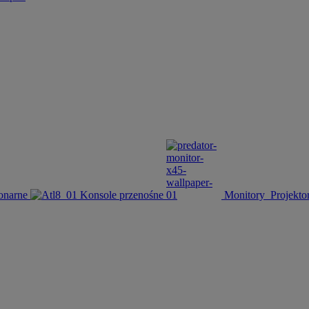
onarne
Konsole przenośne
Monitory
Projekto