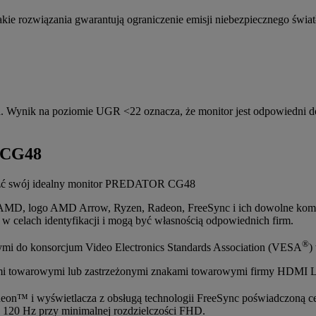
 rozwiązania gwarantują ograniczenie emisji niebezpiecznego światła n
. Wynik na poziomie UGR <22 oznacza, że monitor jest odpowiedni do
 CG48
aleźć swój idealny monitor PREDATOR CG48
 AMD, logo AMD Arrow, Ryzen, Radeon, FreeSync i ich dowolne komb
 w celach identyfikacji i mogą być własnością odpowiednich firm.
®
mi do konsorcjum Video Electronics Standards Association (VESA
)
mi towarowymi lub zastrzeżonymi znakami towarowymi firmy HDMI Li
n™ i wyświetlacza z obsługą technologii FreeSync poświadczoną
 120 Hz przy minimalnej rozdzielczości FHD.