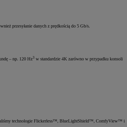
ównież przesyłanie danych z prędkością do 5 Gb/s.
3
kundę – np. 120 Hz
w standardzie 4K zarówno w przypadku konsoli
waliśmy technologie Flickerless™, BlueLightShield™, ComfyView™ i