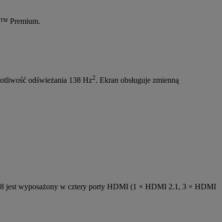
nc™ Premium.
2
stotliwość odświeżania 138 Hz
. Ekran obsługuje zmienną
CG48 jest wyposażony w cztery porty HDMI (1 × HDMI 2.1, 3 × HDMI