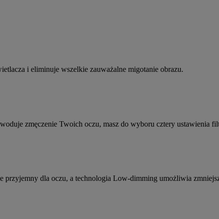
wietlacza i eliminuje wszelkie zauważalne migotanie obrazu.
powoduje zmęczenie Twoich oczu, masz do wyboru cztery ustawienia f
e przyjemny dla oczu, a technologia Low-dimming umożliwia zmniejsz