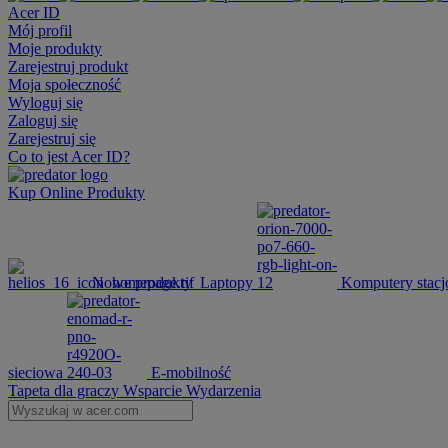
Acer ID
Mój profil
Moje produkty
Zarejestruj produkt
Moja społeczność
Wyloguj się
Zaloguj się
Zarejestruj się
Co to jest Acer ID?
Kup Online
Produkty
Nowe produkty
Laptopy
Komputery stacj
sieciowa
E-mobilność
Tapeta dla graczy
Wsparcie
Wydarzenia