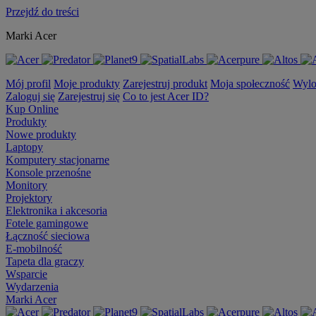
Przejdź do treści
Marki Acer
Mój profil
Moje produkty
Zarejestruj produkt
Moja społeczność
Wylo
Zaloguj się
Zarejestruj się
Co to jest Acer ID?
Kup Online
Produkty
Nowe produkty
Laptopy
Komputery stacjonarne
Konsole przenośne
Monitory
Projektory
Elektronika i akcesoria
Fotele gamingowe
Łączność sieciowa
E-mobilność
Tapeta dla graczy
Wsparcie
Wydarzenia
Marki Acer