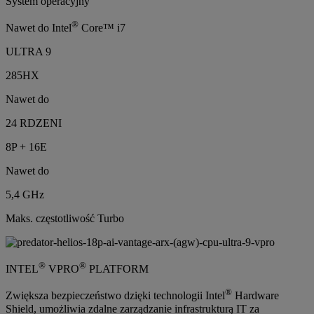
System operacyjny
®
Nawet do Intel
Core™ i7
ULTRA 9
285HX
Nawet do
24 RDZENI
8P + 16E
Nawet do
5,4 GHz
Maks. częstotliwość Turbo
®
®
INTEL
VPRO
PLATFORM
®
Zwiększa bezpieczeństwo dzięki technologii Intel
Hardware
Shield, umożliwia zdalne zarządzanie infrastrukturą IT za