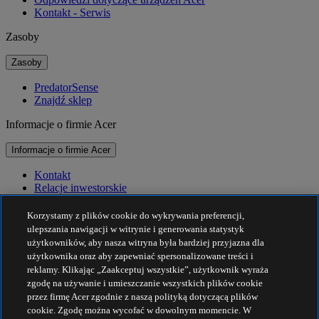
Kontakt - Serwis
Zasoby
Zasoby
PredatorSense
Znajdź sklep
Informacje o firmie Acer
Informacje o firmie Acer
Kontakt
Relacje inwestorskie
Prasa
Nagrody
Korzystamy z plików cookie do wykrywania preferencji,
Wydarzenia
ulepszania nawigacji w witrynie i generowania statystyk
użytkowników, aby nasza witryna była bardziej przyjazna dla
Zrównoważony rozwój
użytkownika oraz aby zapewniać spersonalizowane treści i
reklamy. Klikając „Zaakceptuj wszystkie”, użytkownik wyraża
Zrównoważony rozwój
zgodę na używanie i umieszczanie wszystkich plików cookie
przez firmę Acer zgodnie z naszą polityką dotyczącą plików
Społeczna odpowiedzialność biznesu
cookie. Zgodę można wycofać w dowolnym momencie. W
Ślad węglowy produktu