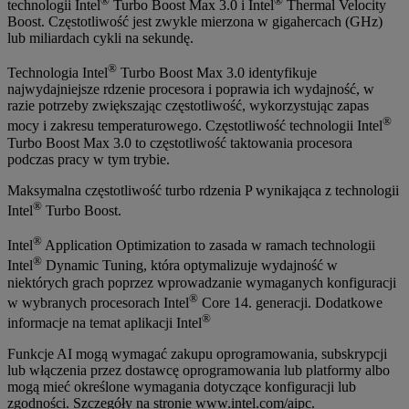
®
®
technologii Intel
Turbo Boost Max 3.0 i Intel
Thermal Velocity
Boost. Częstotliwość jest zwykle mierzona w gigahercach (GHz)
lub miliardach cykli na sekundę.
®
Technologia Intel
Turbo Boost Max 3.0 identyfikuje
najwydajniejsze rdzenie procesora i poprawia ich wydajność, w
razie potrzeby zwiększając częstotliwość, wykorzystując zapas
®
mocy i zakresu temperaturowego. Częstotliwość technologii Intel
Turbo Boost Max 3.0 to częstotliwość taktowania procesora
podczas pracy w tym trybie.
Maksymalna częstotliwość turbo rdzenia P wynikająca z technologii
®
Intel
Turbo Boost.
®
Intel
Application Optimization to zasada w ramach technologii
®
Intel
Dynamic Tuning, która optymalizuje wydajność w
niektórych grach poprzez wprowadzanie wymaganych konfiguracji
®
w wybranych procesorach Intel
Core 14. generacji. Dodatkowe
®
informacje na temat aplikacji Intel
Funkcje AI mogą wymagać zakupu oprogramowania, subskrypcji
lub włączenia przez dostawcę oprogramowania lub platformy albo
mogą mieć określone wymagania dotyczące konfiguracji lub
zgodności. Szczegóły na stronie www.intel.com/aipc.