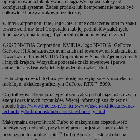
oprogramowania lub aktywacji usługi. Wydajność zależy od
konfiguracji systemu. Żaden produkt lub komponent nie może być
całkowicie i bezwarunkowo bezpieczny.
© Intel Corporation. Intel, logo Intel i inne oznaczenia Intel to znaki
towarowe firmy Intel Corporation lub jej podmiotów zależnych.
Inne nazwy i marki mogą być przedmiotem praw osób trzecich.
©2025 NVIDIA Corporation. NVIDIA, logo NVIDIA, GeForce i
GeForce RTX są zastrzeżonymi znakami towarowymi i/lub znakami
towarowymi firmy NVIDIA Corporation w Stanach Zjednoczonych
i innych krajach. Wszystkie pozostałe znaki towarowe i prawa
autorskie są własnością ich odpowiednich właścicieli.
Technologia dwóch trybów jest dostępna wyłącznie w modelach z
mobilnym układem graficznym GeForce RTX™ 5090.
Częstotliwość rdzeni oraz typy rdzeni zależą od obciążenia, zużycia
energii oraz innych czynników. Więcej informacji znajdziesz na
stronie
https://www.intel.com/content/www/us/en/architecture-and-
technology/turbo-boost/turbo-boost-technology.html
.
Maksymalna częstotliwość Turbo to maksymalna częstotliwość
pojedynczego rdzenia, przy której procesor jest w stanie działać
®
przy użyciu technologii Intel
Turbo Boost i – jeśli jest obecna –