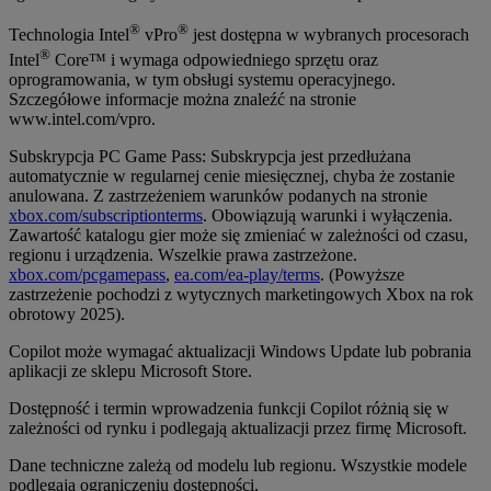
®
®
Technologia Intel
vPro
jest dostępna w wybranych procesorach
®
Intel
Core™ i wymaga odpowiedniego sprzętu oraz
oprogramowania, w tym obsługi systemu operacyjnego.
Szczegółowe informacje można znaleźć na stronie
www.intel.com/vpro.
Subskrypcja PC Game Pass: Subskrypcja jest przedłużana
automatycznie w regularnej cenie miesięcznej, chyba że zostanie
anulowana. Z zastrzeżeniem warunków podanych na stronie
xbox.com/subscriptionterms
. Obowiązują warunki i wyłączenia.
Zawartość katalogu gier może się zmieniać w zależności od czasu,
regionu i urządzenia. Wszelkie prawa zastrzeżone.
xbox.com/pcgamepass
,
ea.com/ea-play/terms
. (Powyższe
zastrzeżenie pochodzi z wytycznych marketingowych Xbox na rok
obrotowy 2025).
Copilot może wymagać aktualizacji Windows Update lub pobrania
aplikacji ze sklepu Microsoft Store.
Dostępność i termin wprowadzenia funkcji Copilot różnią się w
zależności od rynku i podlegają aktualizacji przez firmę Microsoft.
Dane techniczne zależą od modelu lub regionu. Wszystkie modele
podlegają ograniczeniu dostępności.