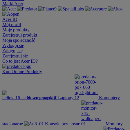
Marki Acer
Acer ID
Mój profil
Moje produkty
Zarejestruj produkt
Moja społeczność
Wyloguj się
Zaloguj się
Zarejestruj się
Co to jest Acer ID?
Kup Online
Produkty
Nowe produkty
Laptopy
Komputery
stacjonarne
Konsole przenośne
Monitory