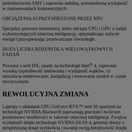
pośrednictwem AMT i zapewnia stabilną, potwierdzoną wydajność
w zastosowaniach korporacyjnych.
OBCIĄŻENIA AI PRZYSPIESZONE PRZEZ NPU
Specjalny procesor neuronowy, który odciąża CPU i GPU z zadań
wykorzystujących sztuczną inteligencję, optymalizując zużycie
energii i przyspieszając przetwarzanie równoległe.
DUŻA LICZBA RDZENI DLA WIELOWĄTKOWYCH
ZADAŃ
®
Procesor z serii HX, oparty na technologii Intel
4, zapewnia
wysoką częstotliwość taktowania i wydajność wątków, co
umożliwia renderowanie, kompilację i trenowanie modeli w czasie
rzeczywistym.
REWOLUCYJNA ZMIANA
Laptopy z układami GPU GeForce RTX™ serii 50 opartymi na
technologii NVIDIA Blackwell zapewniają graczom i twórcom
przełomowe możliwości w zakresie sztucznej inteligencji. Zwiększ
wydajność dzięki technologii NVIDIA DLSS 4, generuj obrazy z
niespotykaną dotąd szybkością i uwolnij swoją kreatywność dzięki