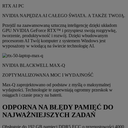
RTX AI PC
NVIDIA NAPĘDZA AI CAŁEGO ŚWIATA. A TAKŻE TWOJĄ.
Przejdź na zaawansowaną sztuczną inteligencję dzięki układom
GPU NVIDIA GeForce RTX™ i przyspiesz swoją rozgrywkę,
tworzenie, produktywność i rozwój. Dzięki wbudowanym
procesorom AI Twój komputer z systemem Windows jest
wyposażony w wiodącą na świecie technologię AI.
NVIDIA BLACKWELL MAX-Q
ZOPTYMALIZOWANA MOC I WYDAJNOŚĆ
Max-Q zaprojektowano od podstaw z myślą o maksymalnej
wydajności. Technologie te zapewniają ogromny przeskok w
osiągach i czasie pracy na baterii.
ODPORNA NA BŁĘDY PAMIĘĆ DO
NAJWAŻNIEJSZYCH ZADAŃ
Obsługuje do 192 GB pamięci DDR5 ECC o przepustowości 4000