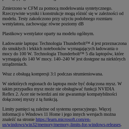
Zmierzono w CFM za pomocą modelowania syntetycznego.
Rzeczywiste wyniki i konstrukcje mogą różnić się w zależności od
modelu. Testy zakończono przy użyciu podobnego rozmiaru
wentylatora, zachowując równe poziomy dB
Plastikowy wentylator oparty na modelu ogólnym.
Ładowanie laptopa: Technologia Thunderbolt™ 4 jest przeznaczona
do smukłych i lekkich notebooków wymagających ładowania o
mocy do 100 W. Technologia Thunderbolt™ 5 dla laptopów, które
wymagają do 140 W mocy. 140–240 W jest dostępne na niektórych
urządzeniach.
Wraz z obsługą kompresji 3:1 podczas strumieniowana.
W niektórych regionach do laptopa może być dołączona mysz. W
takim przypadku mysz może nie obsługiwać funkcji NVIDIA
Reflex 2. Acer nie twierdzi ani nie gwarantuje kompatybilności
dołączonej myszy z tą funkcją.
Limity pamięci są zależne od systemu operacyjnego. Więcej
informacji o Windows 11 Home i jego innych wersjach można
znaleźć na stronie
https://learn.microsoft.com/en-
us/windows/win32/memory/memory-limits-for-windows-releases
.