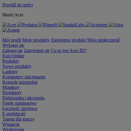
Przejdź do treści
Marki Acer
Mój profil
Moje produkty
Zarejestruj produkt
Moja społeczność
Wyloguj się
Zaloguj się
Zarejestruj się
Co to jest Acer ID?
Kup Online
Produkty
Nowe produkty
Laptopy
Komputery stacjonarne
Konsole przenośne
Monitory
Projektory
Elektronika i akcesoria
Fotele gamingowe
Łączność sieciowa
E-mobilność
Tapeta dla graczy
Wsparcie
Wydarzenia