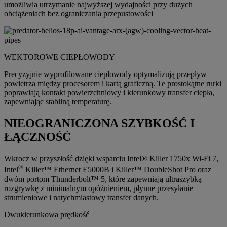
umożliwia utrzymanie najwyższej wydajności przy dużych
obciążeniach bez ograniczania przepustowości
WEKTOROWE CIEPŁOWODY
Precyzyjnie wyprofilowane ciepłowody optymalizują przepływ
powietrza między procesorem i kartą graficzną. Te prostokątne rurki
poprawiają kontakt powierzchniowy i kierunkowy transfer ciepła,
zapewniając stabilną temperaturę.
NIEOGRANICZONA SZYBKOŚĆ I
ŁĄCZNOŚĆ
Wkrocz w przyszłość dzięki wsparciu Intel® Killer 1750x Wi-Fi 7,
®
Intel
Killer™ Ethernet E5000B i Killer™ DoubleShot Pro oraz
dwóm portom Thunderbolt™ 5, które zapewniają ultraszybką
rozgrywkę z minimalnym opóźnieniem, płynne przesyłanie
strumieniowe i natychmiastowy transfer danych.
Dwukierunkowa prędkość