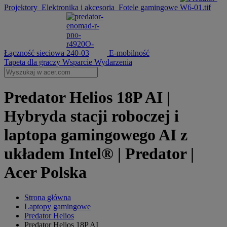
Projektory
Elektronika i akcesoria
Fotele gamingowe
Łączność sieciowa
E-mobilność
Tapeta dla graczy
Wsparcie
Wydarzenia
Predator Helios 18P AI |
Hybryda stacji roboczej i
laptopa gamingowego AI z
układem Intel® | Predator |
Acer Polska
Strona główna
Laptopy gamingowe
Predator Helios
Predator Helios 18P AI