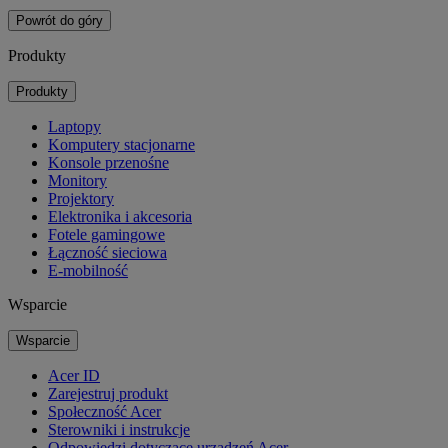
Powrót do góry
Produkty
Produkty
Laptopy
Komputery stacjonarne
Konsole przenośne
Monitory
Projektory
Elektronika i akcesoria
Fotele gamingowe
Łączność sieciowa
E-mobilność
Wsparcie
Wsparcie
Acer ID
Zarejestruj produkt
Społeczność Acer
Sterowniki i instrukcje
Odpowiedzi dotyczące urządzeń Acer