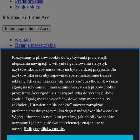
PredatorSense
Znajdź sklep
Informacje o firmie Acer
Informacje o firmie Acer
Kontakt
Relacje inwestorskie
Prasa
Nagrody
Korzystamy z plików cookie do wykrywania preferencji,
Wydarzenia
ulepszania nawigacji w witrynie i generowania statystyk
użytkowników, aby nasza witryna była bardziej przyjazna dla
Zrównoważony rozwój
użytkownika oraz aby zapewniać spersonalizowane treści i
reklamy. Klikając „Zaakceptuj wszystkie”, użytkownik wyraża
Zrównoważony rozwój
zgodę na używanie i umieszczanie wszystkich plików cookie
przez firmę Acer zgodnie z naszą polityką dotyczącą plików
Społeczna odpowiedzialność biznesu
cookie. Zgodę można wycofać w dowolnym momencie. W
Ślad węglowy produktu
zakładce „Ustawienia pliki cookie” możesz zarządzać
Projekt Humanity
preferencjami dotyczącymi każdego z rodzajów plików cookie.
Earthion
Więcej informacji o tym, kim jesteśmy, jakich plików cookie
Polityka prywatności
używamy i jak zmienić swoje preferencje znajdziesz w
Zasady dot. plików cookie
naszej
Polityce plików cookie.
Nota prawna
Dodatkowe informacje prawne