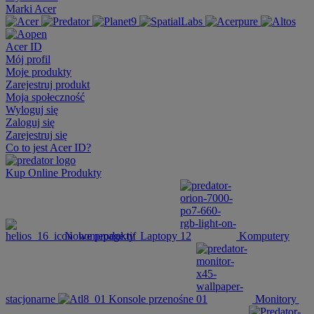
Marki Acer
Acer ID
Mój profil
Moje produkty
Zarejestruj produkt
Moja społeczność
Wyloguj się
Zaloguj się
Zarejestruj się
Co to jest Acer ID?
Kup Online
Produkty
Nowe produkty
Laptopy
Komputery
stacjonarne
Konsole przenośne
Monitory