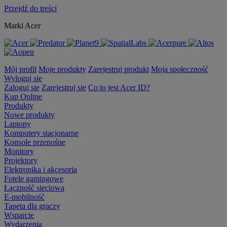
Przejdź do treści
Marki Acer
Mój profil
Moje produkty
Zarejestruj produkt
Moja społeczność
Wyloguj się
Zaloguj się
Zarejestruj się
Co to jest Acer ID?
Kup Online
Produkty
Nowe produkty
Laptopy
Komputery stacjonarne
Konsole przenośne
Monitory
Projektory
Elektronika i akcesoria
Fotele gamingowe
Łączność sieciowa
E-mobilność
Tapeta dla graczy
Wsparcie
Wydarzenia