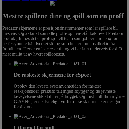
Mestre spillene dine og spill som en proff
PURE
Predator-skjermene er presisjonsinstrumenter som lar spillere bli
DOMINANCE
mestere. Og akkurat som alle proffe spillere står bak hvert Predator-
produkt, finnes det et profesjonelt team som jobber utrettelig for å
Predator Gaming
Monitors
perfeksjonere håndverket sitt og som henter inn tips direkte fra
frontlinjen. Her er en liste over ti ting vi har lært underveis for å få
mest mulig ut av hvert spilloppsett.
De raskeste skjermene for eSport
Opplev den laveste systemventetiden for raskere
reaksjonstider, praktisk talt ingen skygger og de jevneste
bevegelsene slik at du er på hugget. Og med null flimring med
G-SYNC, er det tydelig hvorfor disse skjermene er designet
for å vinne.
Utformet for spill