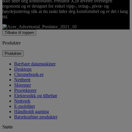
ikke føler deg komfortabel. Predator X28 leverer overlegen
ergonomi og er designet for enkel vipp-, sving-, pivot- og
høydejustering slik at du raskt føler deg komfortabel og er det i lang
tid.
Tilbake til toppen
Produkter
Produkter
Bærbare datamaskiner
Desktops
Chromebook-er
Nettbrett
Skjermer
Prosjektorer
Elektronikk og tilbehør
Nettverk
E-mobilitet
Håndholdt gaming
Bærekraftige produkter
Støtte