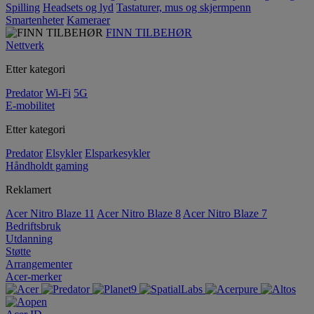
Spilling
Headsets og lyd
Tastaturer, mus og skjermpenn
Smartenheter
Kameraer
FINN TILBEHØR
Nettverk
Etter kategori
Predator
Wi-Fi
5G
E-mobilitet
Etter kategori
Predator
Elsykler
Elsparkesykler
Håndholdt gaming
Reklamert
Acer Nitro Blaze 11
Acer Nitro Blaze 8
Acer Nitro Blaze 7
Bedriftsbruk
Utdanning
Støtte
Arrangementer
Acer-merker