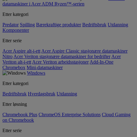
datamaskiner i Acer ADM Ryzen™-serien
Etter kategori
Predator
Spilling
Bærekraftige produkter
Bedriftsbruk
Utdanning
Komponenter
Etter serie
Acer Aspire alt-i-ett
Acer Aspire Classic stasjonære datamaskiner
Nitro
Acer Veriton stasjonære datamaskiner for bedrifter
Acer
Veriton alt-i-ett
Acer Veriton arbeidsstasjoner
Add-In-One
Chromebox
Mini-datamaskiner
Windows
Etter kategori
Bedriftsbruk
Hverdagsbruk
Utdanning
Etter løsning
Chromebook Plus
ChromeOS Enterprise Solutions
Cloud Gaming
on Chromebook
Etter serie