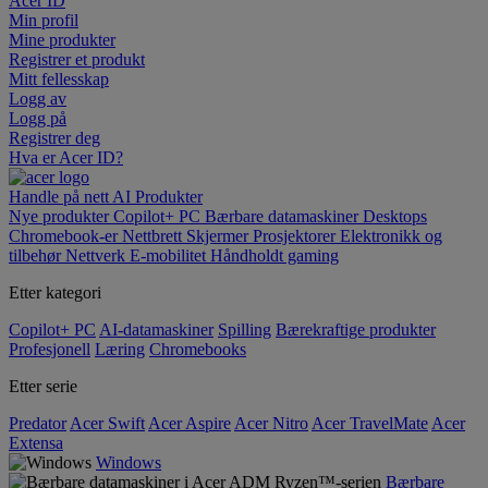
Acer ID
Min profil
Mine produkter
Registrer et produkt
Mitt fellesskap
Logg av
Logg på
Registrer deg
Hva er Acer ID?
Handle på nett
AI
Produkter
Nye produkter
Copilot+ PC
Bærbare datamaskiner
Desktops
Chromebook-er
Nettbrett
Skjermer
Prosjektorer
Elektronikk og
tilbehør
Nettverk
E-mobilitet
Håndholdt gaming
Etter kategori
Copilot+ PC
AI-datamaskiner
Spilling
Bærekraftige produkter
Profesjonell
Læring
Chromebooks
Etter serie
Predator
Acer Swift
Acer Aspire
Acer Nitro
Acer TravelMate
Acer
Extensa
Windows
Bærbare