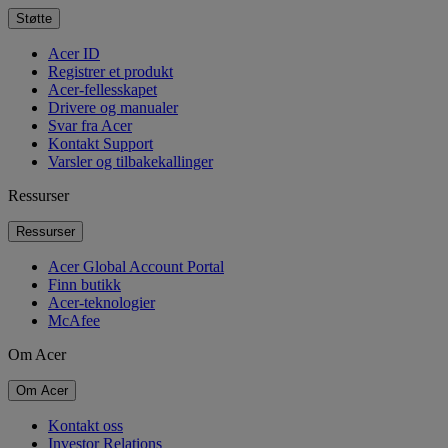
Støtte
Acer ID
Registrer et produkt
Acer-fellesskapet
Drivere og manualer
Svar fra Acer
Kontakt Support
Varsler og tilbakekallinger
Ressurser
Ressurser
Acer Global Account Portal
Finn butikk
Acer-teknologier
McAfee
Om Acer
Om Acer
Kontakt oss
Investor Relations