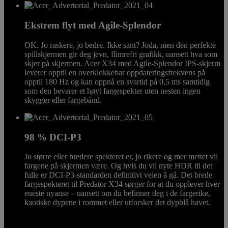
Ekstrem flyt med Agile-Splendor
OK. Jo raskere, jo bedre. Ikke sant? Joda, men den perfekte
spillskjermen gir deg jevn, flimrefri grafikk, uansett hva som
skjer på skjermen. Acer X34 med Agile-Splendor IPS-skjerm
leverer opptil en overklokkebar oppdateringsfrekvens på
opptil 180 Hz og kan oppnå en svartid på 0,5 ms samtidig
som den bevarer et høyt fargespekter uten nesten ingen
skygger eller fargebånd.
98 % DCI-P3
Jo større eller bredere spekteret er, jo rikere og mer mettet vil
fargene på skjermen være. Og hvis du vil nyte HDR til det
fulle er DCI-P3-standarden definitivt veien å gå. Det brede
fargespekteret til Predator X34 sørger for at du opplever hver
eneste nyanse – uansett om du befinner deg i de fargerike,
kaotiske dypene i rommet eller utforsker det dypblå havet.