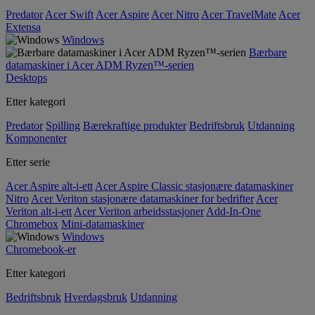
Predator
Acer Swift
Acer Aspire
Acer Nitro
Acer TravelMate
Acer
Extensa
Windows
Bærbare
datamaskiner i Acer ADM Ryzen™-serien
Desktops
Etter kategori
Predator
Spilling
Bærekraftige produkter
Bedriftsbruk
Utdanning
Komponenter
Etter serie
Acer Aspire alt-i-ett
Acer Aspire Classic stasjonære datamaskiner
Nitro
Acer Veriton stasjonære datamaskiner for bedrifter
Acer
Veriton alt-i-ett
Acer Veriton arbeidsstasjoner
Add-In-One
Chromebox
Mini-datamaskiner
Windows
Chromebook-er
Etter kategori
Bedriftsbruk
Hverdagsbruk
Utdanning