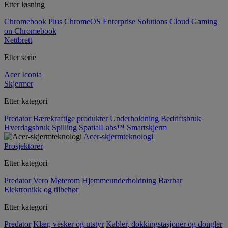
Etter løsning
Chromebook Plus
ChromeOS Enterprise Solutions
Cloud Gaming
on Chromebook
Nettbrett
Etter serie
Acer Iconia
Skjermer
Etter kategori
Predator
Bærekraftige produkter
Underholdning
Bedriftsbruk
Hverdagsbruk
Spilling
SpatialLabs™
Smartskjerm
Acer-skjermteknologi
Prosjektorer
Etter kategori
Predator
Vero
Møterom
Hjemmeunderholdning
Bærbar
Elektronikk og tilbehør
Etter kategori
Predator
Klær, vesker og utstyr
Kabler, dokkingstasjoner og dongler