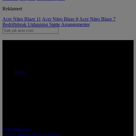
Reklamert
Acer Nitro Blaze 11
Acer Nitro Blaze 8
Acer Nitro Blaze 7
Bedriftsbruk
Utdanning
Støtte
Arrangementer
Acer Pure Dominance – skjerm
| Acer Norge
Hjem
Acer Pure Brilliance
Pure Brilliance
Perfekt skjerm
Ideell projektor