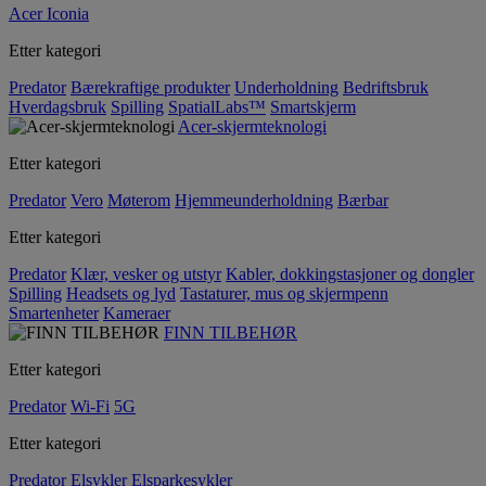
Acer Iconia
Etter kategori
Predator
Bærekraftige produkter
Underholdning
Bedriftsbruk
Hverdagsbruk
Spilling
SpatialLabs™
Smartskjerm
Acer-skjermteknologi
Etter kategori
Predator
Vero
Møterom
Hjemmeunderholdning
Bærbar
Etter kategori
Predator
Klær, vesker og utstyr
Kabler, dokkingstasjoner og dongler
Spilling
Headsets og lyd
Tastaturer, mus og skjermpenn
Smartenheter
Kameraer
FINN TILBEHØR
Etter kategori
Predator
Wi-Fi
5G
Etter kategori
Predator
Elsykler
Elsparkesykler