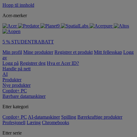
Hopp til innhold
Acer-merker
5 % STUDENTRABATT
Min profil
Mine produkter
Registrer et produkt
Mitt fellesskap
Logg
av
Logg på
Registrer deg
Hva er Acer ID?
Handle på nett
AI
Produkter
Nye produkter
Copilot+ PC
Bærbare datamaskiner
Etter kategori
Copilot+ PC
AI-datamaskiner
Spilling
Bærekraftige produkter
Profesjonell
Læring
Chromebooks
Etter serie