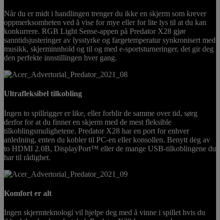
Når du er midt i handlingen trenger du ikke en skjerm som krever
oppmerksomheten ved å vise for mye eller for lite lys til at du kan
konkurrere. RGB Light Sense-appen på Predator X28 gjør
sanntidsjusteringer av lysstyrke og fargetemperatur synkronisert med
musikk, skjerminnhold og til og med e-sportsturneringer, det gir deg
den perfekte innstillingen hver gang.
Ultrafleksibel tilkobling
Ingen to spillrigger er like, eller forblir de samme over tid, sørg
derfor for at du finner en skjerm med de mest fleksible
tilkoblingsmulighetene. Predator X28 har en port for enhver
anledning, enten du kobler til PC-en eller konsollen. Benytt deg av
to HDMI 2.0B, DisplayPort™ eller de mange USB-tilkoblingene du
har til rådighet.
Komfort er alt
Ingen skjermteknologi vil hjelpe deg med å vinne i spillet hvis du