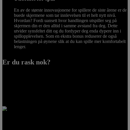
En av de største innovasjonene for spillere de siste årene er de
buede skjermene som tar innlevelsen til et helt nytt nivå.
Hvordan? Fordi uansett hvor handlingen utspiller seg på
skjermen din er den alltid i samme avstand fra deg. Dette
utvider synsfeltet ditt og du fordyper deg enda dypere inn i
spillopplevelsen. Som en ekstra bonus reduserer de også
belastningen på øynene slik at du kan spille mer komfortabelt
lenger.
Er du rask nok?
Vil du være på topp når du spiller? Slå på eSports-modus som slår
av variabelt bakgrunnsbelysning og sett eSport-ferdighetene dine på
prøve med Predator X28s NVIDIA® Reflex Latency Analyzer for å
optimere inngangsventetiden ved nøyaktig å måle hvor lang tid det
tar før en visuell endring vises på skjermen etter et museklikk.