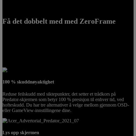
Få det dobbelt med med ZeroFrame
Det krever mye trening og skjermstørrelse for å bli best i bransjen.
Faktisk er det ofte bedre å ha to skjermer enn én stor fordi to gir deg
et større perspektiv på utfordringene du møter. Predator-skjermer
med ZeroFrame-rammer gjør det mulig å plassere to bilder ved siden
av hverandre sømløst slik at du virkelig kan fordype deg.
100 % skuddnøyaktighet
Reduse feilskudd med siktepunkter, det setter et trådkors på
Predator-skjermen som betyr 100 % presisjon til enhver tid, ved
hofteskudd. Du har tre alternativer å velge mellom gjennom OSD-
eller GameView-innstillingene dine.
Lys opp skjermen