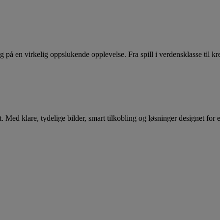
URE BRILLIAN
Acer Monitor & Projector
Series
å en virkelig oppslukende opplevelse. Fra spill i verdensklasse til kre
rt. Med klare, tydelige bilder, smart tilkobling og løsninger designet for