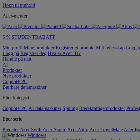
Hopp til innhold
Acer-merker
5 % STUDENTRABATT
Min profil
Mine produkter
Registrer et produkt
Mitt fellesskap
Logg 
Logg på
Registrer deg
Hva er Acer ID?
Handle på nett
AI
Produkter
Nye produkter
Copilot+ PC
Bærbare datamaskiner
Etter kategori
Copilot+ PC
AI-datamaskiner
Spilling
Bærekraftige produkter
Profesj
Etter serie
Predator
Acer Swift
Acer Aspire
Acer Nitro
Acer TravelMate
Acer Ex
Windows