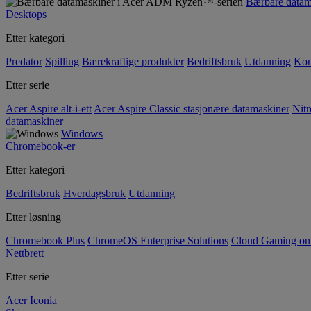
Bærbare data
Desktops
Etter kategori
Predator
Spilling
Bærekraftige produkter
Bedriftsbruk
Utdanning
Kom
Etter serie
Acer Aspire alt-i-ett
Acer Aspire Classic stasjonære datamaskiner
Nitr
datamaskiner
Windows
Chromebook-er
Etter kategori
Bedriftsbruk
Hverdagsbruk
Utdanning
Etter løsning
Chromebook Plus
ChromeOS Enterprise Solutions
Cloud Gaming o
Nettbrett
Etter serie
Acer Iconia