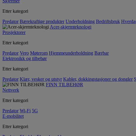
Skjermer
Etter kategori
Predator
Bærekraftige produkter
Underholdning
Bedriftsbruk
Hverda
Acer-skjermteknologi
Prosjektorer
Etter kategori
Predator
Vero
Møterom
Hjemmeunderholdning
Bærbar
Elektronikk og tilbehør
Etter kategori
Predator
Klær, vesker og utstyr
Kabler, dokkingstasjoner og dongler
S
FINN TILBEHØR
Nettverk
Etter kategori
Predator
Wi-Fi
5G
E-mobilitet
Etter kategori