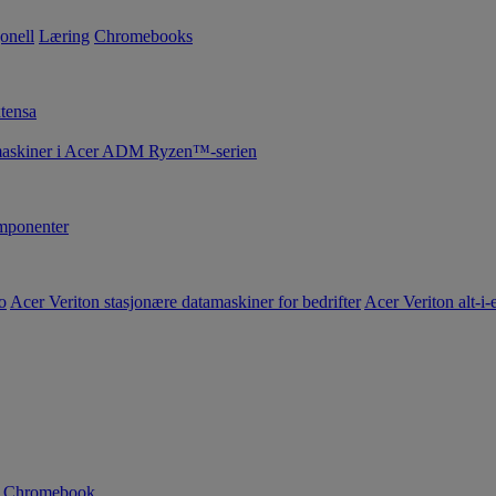
onell
Læring
Chromebooks
tensa
maskiner i Acer ADM Ryzen™-serien
ponenter
o
Acer Veriton stasjonære datamaskiner for bedrifter
Acer Veriton alt-i-e
n Chromebook