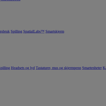
gsbruk
Spilling
SpatialLabs™
Smartskjerm
pilling
Headsets og lyd
Tastaturer, mus og skjermpenn
Smartenheter
K