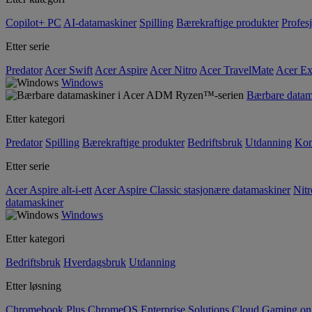
Copilot+ PC
AI-datamaskiner
Spilling
Bærekraftige produkter
Profesj
Etter serie
Predator
Acer Swift
Acer Aspire
Acer Nitro
Acer TravelMate
Acer Ex
Windows
Bærbare data
Etter kategori
Predator
Spilling
Bærekraftige produkter
Bedriftsbruk
Utdanning
Kom
Etter serie
Acer Aspire alt-i-ett
Acer Aspire Classic stasjonære datamaskiner
Nitr
datamaskiner
Windows
Etter kategori
Bedriftsbruk
Hverdagsbruk
Utdanning
Etter løsning
Chromebook Plus
ChromeOS Enterprise Solutions
Cloud Gaming o