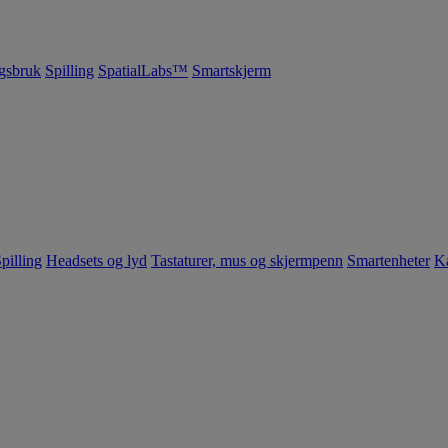
gsbruk
Spilling
SpatialLabs™
Smartskjerm
pilling
Headsets og lyd
Tastaturer, mus og skjermpenn
Smartenheter
K