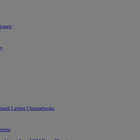
av
onell
Læring
Chromebooks
tensa