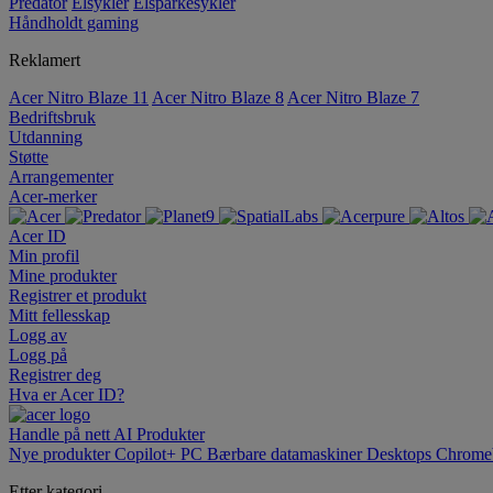
Predator
Elsykler
Elsparkesykler
Håndholdt gaming
Reklamert
Acer Nitro Blaze 11
Acer Nitro Blaze 8
Acer Nitro Blaze 7
Bedriftsbruk
Utdanning
Støtte
Arrangementer
Acer-merker
Acer ID
Min profil
Mine produkter
Registrer et produkt
Mitt fellesskap
Logg av
Logg på
Registrer deg
Hva er Acer ID?
Handle på nett
AI
Produkter
Nye produkter
Copilot+ PC
Bærbare datamaskiner
Desktops
Chrome
Etter kategori