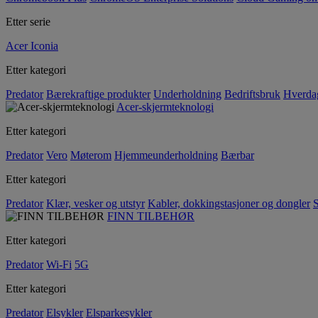
Etter serie
Acer Iconia
Etter kategori
Predator
Bærekraftige produkter
Underholdning
Bedriftsbruk
Hverda
Acer-skjermteknologi
Etter kategori
Predator
Vero
Møterom
Hjemmeunderholdning
Bærbar
Etter kategori
Predator
Klær, vesker og utstyr
Kabler, dokkingstasjoner og dongler
S
FINN TILBEHØR
Etter kategori
Predator
Wi-Fi
5G
Etter kategori
Predator
Elsykler
Elsparkesykler