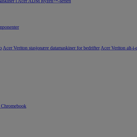
maskiner i Acer ADM Ryzen™-serien
ponenter
o
Acer Veriton stasjonære datamaskiner for bedrifter
Acer Veriton alt-i-e
n Chromebook