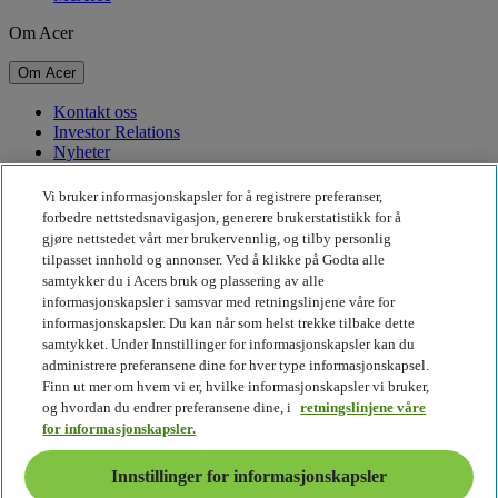
Om Acer
Om Acer
Kontakt oss
Investor Relations
Nyheter
Priser
Arrangementer
Vi bruker informasjonskapsler for å registrere preferanser,
forbedre nettstedsnavigasjon, generere brukerstatistikk for å
Bærekraft
gjøre nettstedet vårt mer brukervennlig, og tilby personlig
tilpasset innhold og annonser. Ved å klikke på Godta alle
Bærekraft
samtykker du i Acers bruk og plassering av alle
informasjonskapsler i samsvar med retningslinjene våre for
Samfunnsansvar
informasjonskapsler. Du kan når som helst trekke tilbake dette
Karbonavtrykket til produkter
samtykket. Under Innstillinger for informasjonskapsler kan du
Project Humanity
administrere preferansene dine for hver type informasjonskapsel.
Earthion
Finn ut mer om hvem vi er, hvilke informasjonskapsler vi bruker,
Personvernpolicy
og hvordan du endrer preferansene dine, i
retningslinjene våre
Retningslinjer for informasjonskapsler
for informasjonskapsler.
Juridisk merknad
Ytterligere juridisk informasjon
Innstillinger for informasjonskapsler
Retningslinjer for tilgjengelighet