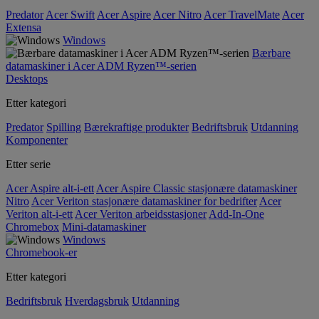
Predator
Acer Swift
Acer Aspire
Acer Nitro
Acer TravelMate
Acer
Extensa
Windows
Bærbare
datamaskiner i Acer ADM Ryzen™-serien
Desktops
Etter kategori
Predator
Spilling
Bærekraftige produkter
Bedriftsbruk
Utdanning
Komponenter
Etter serie
Acer Aspire alt-i-ett
Acer Aspire Classic stasjonære datamaskiner
Nitro
Acer Veriton stasjonære datamaskiner for bedrifter
Acer
Veriton alt-i-ett
Acer Veriton arbeidsstasjoner
Add-In-One
Chromebox
Mini-datamaskiner
Windows
Chromebook-er
Etter kategori
Bedriftsbruk
Hverdagsbruk
Utdanning