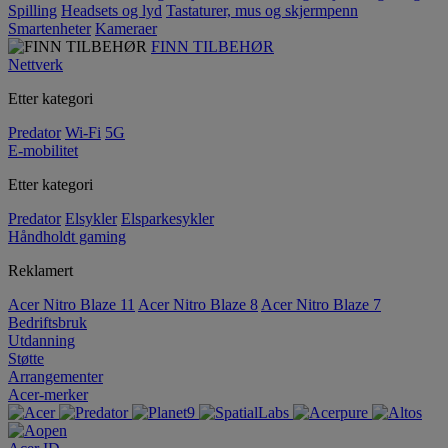
Spilling
Headsets og lyd
Tastaturer, mus og skjermpenn
Smartenheter
Kameraer
FINN TILBEHØR
Nettverk
Etter kategori
Predator
Wi-Fi
5G
E-mobilitet
Etter kategori
Predator
Elsykler
Elsparkesykler
Håndholdt gaming
Reklamert
Acer Nitro Blaze 11
Acer Nitro Blaze 8
Acer Nitro Blaze 7
Bedriftsbruk
Utdanning
Støtte
Arrangementer
Acer-merker