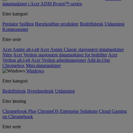
datamaskiner i Acer ADM Ryzen™-serien
Etter kategori
Predator
Spilling
Bærekraftige produkter
Bedriftsbruk
Utdanning
Komponenter
Etter serie
Acer Aspire alt-i-ett
Acer Aspire Classic stasjonære datamaskiner
Nitro
Acer Veriton stasjonære datamaskiner for bedrifter
Acer
Veriton alt-i-ett
Acer Veriton arbeidsstasjoner
Add-In-One
Chromebox
Mini-datamaskiner
Windows
Etter kategori
Bedriftsbruk
Hverdagsbruk
Utdanning
Etter løsning
Chromebook Plus
ChromeOS Enterprise Solutions
Cloud Gaming
on Chromebook
Etter serie