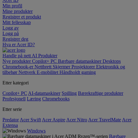
Acer ID
Min profil
Mine produkter
Registrer et produkt
Mitt fellesskap
Logg av
Logg på
Registrer deg
Hva er Acer ID?
Handle på nett
AI
Produkter
Nye produkter
Copilot+ PC
Bærbare datamaskiner
Desktops
Chromebook-er
Nettbrett
Skjermer
Prosjektorer
Elektronikk og
tilbehør
Nettverk
E-mobilitet
Håndholdt gaming
Etter kategori
Copilot+ PC
AI-datamaskiner
Spilling
Bærekraftige produkter
Profesjonell
Læring
Chromebooks
Etter serie
Predator
Acer Swift
Acer Aspire
Acer Nitro
Acer TravelMate
Acer
Extensa
Windows
Bærbare