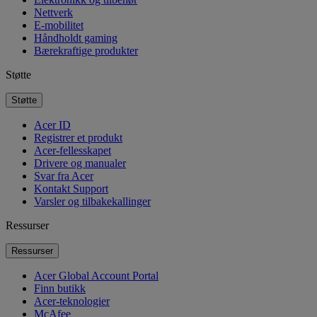
Nettverk
E-mobilitet
Håndholdt gaming
Bærekraftige produkter
Støtte
Støtte
Acer ID
Registrer et produkt
Acer-fellesskapet
Drivere og manualer
Svar fra Acer
Kontakt Support
Varsler og tilbakekallinger
Ressurser
Ressurser
Acer Global Account Portal
Finn butikk
Acer-teknologier
McAfee