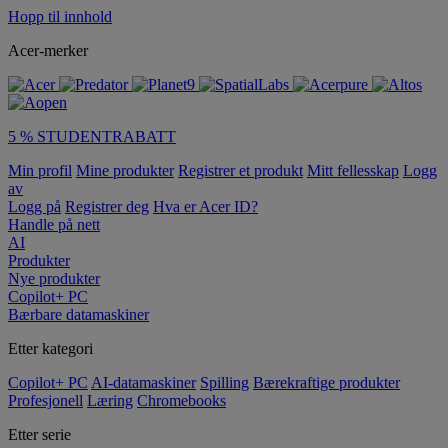
Hopp til innhold
Acer-merker
5 % STUDENTRABATT
Min profil
Mine produkter
Registrer et produkt
Mitt fellesskap
Logg
av
Logg på
Registrer deg
Hva er Acer ID?
Handle på nett
AI
Produkter
Nye produkter
Copilot+ PC
Bærbare datamaskiner
Etter kategori
Copilot+ PC
AI-datamaskiner
Spilling
Bærekraftige produkter
Profesjonell
Læring
Chromebooks
Etter serie