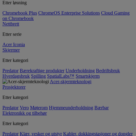
Etter løsning
Chromebook Plus
ChromeOS Enterprise Solutions
Cloud Gaming
on Chromebook
Nettbrett
Etter serie
Acer Iconia
Skjermer
Etter kategori
Predator
Bærekraftige produkter
Underholdning
Bedriftsbruk
Hverdagsbruk
Spilling
SpatialLabs™
Smartskjerm
Acer-skjermteknologi
Prosjektorer
Etter kategori
Predator
Vero
Møterom
Hjemmeunderholdning
Bærbar
Elektronikk og tilbehør
Etter kategori
Predator
Klær, vesker og utstyr
Kabler, dokkingstasjoner og dongler