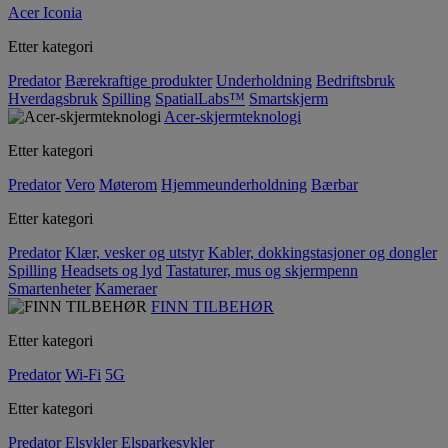
Acer Iconia
Etter kategori
Predator
Bærekraftige produkter
Underholdning
Bedriftsbruk
Hverdagsbruk
Spilling
SpatialLabs™
Smartskjerm
Acer-skjermteknologi
Etter kategori
Predator
Vero
Møterom
Hjemmeunderholdning
Bærbar
Etter kategori
Predator
Klær, vesker og utstyr
Kabler, dokkingstasjoner og dongler
Spilling
Headsets og lyd
Tastaturer, mus og skjermpenn
Smartenheter
Kameraer
FINN TILBEHØR
Etter kategori
Predator
Wi-Fi
5G
Etter kategori
Predator
Elsykler
Elsparkesykler