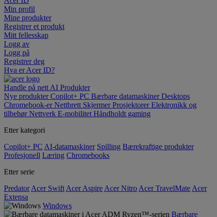
Acer ID
Min profil
Mine produkter
Registrer et produkt
Mitt fellesskap
Logg av
Logg på
Registrer deg
Hva er Acer ID?
Handle på nett
AI
Produkter
Nye produkter
Copilot+ PC
Bærbare datamaskiner
Desktops
Chromebook-er
Nettbrett
Skjermer
Prosjektorer
Elektronikk og
tilbehør
Nettverk
E-mobilitet
Håndholdt gaming
Etter kategori
Copilot+ PC
AI-datamaskiner
Spilling
Bærekraftige produkter
Profesjonell
Læring
Chromebooks
Etter serie
Predator
Acer Swift
Acer Aspire
Acer Nitro
Acer TravelMate
Acer
Extensa
Windows
Bærbare