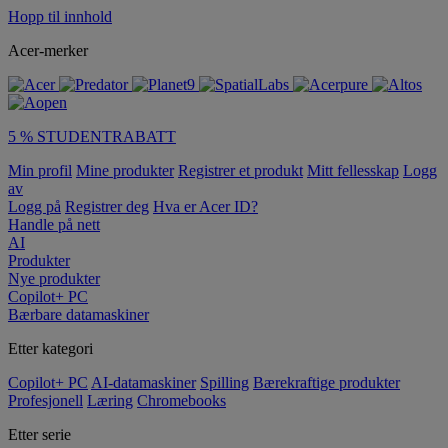
Hopp til innhold
Acer-merker
5 % STUDENTRABATT
Min profil
Mine produkter
Registrer et produkt
Mitt fellesskap
Logg
av
Logg på
Registrer deg
Hva er Acer ID?
Handle på nett
AI
Produkter
Nye produkter
Copilot+ PC
Bærbare datamaskiner
Etter kategori
Copilot+ PC
AI-datamaskiner
Spilling
Bærekraftige produkter
Profesjonell
Læring
Chromebooks
Etter serie