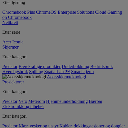
Etter løsning
Chromebook Plus
ChromeOS Enterprise Solutions
Cloud Gaming
on Chromebook
Nettbrett
Etter serie
Acer Iconia
Skjermer
Etter kategori
Predator
Bærekraftige produkter
Underholdning
Bedriftsbruk
Hverdagsbruk
Spilling
SpatialLabs™
Smartskjerm
Acer-skjermteknologi
Prosjektorer
Etter kategori
Predator
Vero
Møterom
Hjemmeunderholdning
Bærbar
Elektronikk og tilbehør
Etter kategori
Predator
Klær, vesker og utstyr
Kabler, dokkingstasjoner og dongler