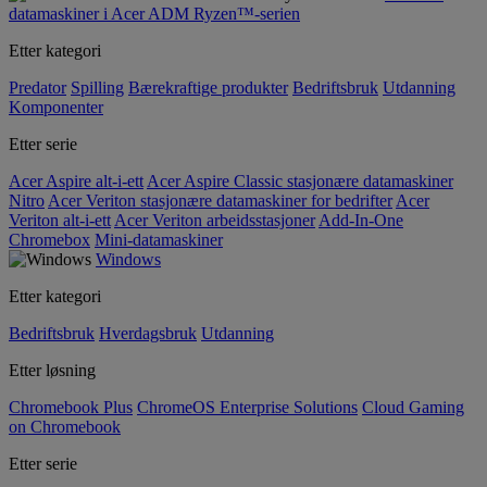
datamaskiner i Acer ADM Ryzen™-serien
Etter kategori
Predator
Spilling
Bærekraftige produkter
Bedriftsbruk
Utdanning
Komponenter
Etter serie
Acer Aspire alt-i-ett
Acer Aspire Classic stasjonære datamaskiner
Nitro
Acer Veriton stasjonære datamaskiner for bedrifter
Acer
Veriton alt-i-ett
Acer Veriton arbeidsstasjoner
Add-In-One
Chromebox
Mini-datamaskiner
Windows
Etter kategori
Bedriftsbruk
Hverdagsbruk
Utdanning
Etter løsning
Chromebook Plus
ChromeOS Enterprise Solutions
Cloud Gaming
on Chromebook
Etter serie