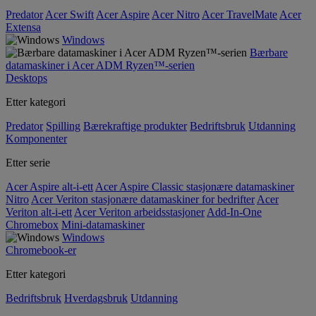
Predator
Acer Swift
Acer Aspire
Acer Nitro
Acer TravelMate
Acer
Extensa
Windows
Bærbare
datamaskiner i Acer ADM Ryzen™-serien
Desktops
Etter kategori
Predator
Spilling
Bærekraftige produkter
Bedriftsbruk
Utdanning
Komponenter
Etter serie
Acer Aspire alt-i-ett
Acer Aspire Classic stasjonære datamaskiner
Nitro
Acer Veriton stasjonære datamaskiner for bedrifter
Acer
Veriton alt-i-ett
Acer Veriton arbeidsstasjoner
Add-In-One
Chromebox
Mini-datamaskiner
Windows
Chromebook-er
Etter kategori
Bedriftsbruk
Hverdagsbruk
Utdanning