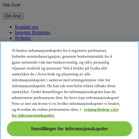
Om Acer
Om Acer
Kontakt oss
Investor Relations
Nyheter
Priser
Arrangementer
Vi bruker informasjonskapsler for å registrere preferanser,
forbedre nettstedsnavigasjon, generere brukerstatistikk for å
Bærekraft
gjøre nettstedet vårt mer brukervennlig, og tilby personlig
tilpasset innhold og annonser. Ved å klikke på Godta alle
Bærekraft
samtykker du i Acers bruk og plassering av alle
informasjonskapsler i samsvar med retningslinjene våre for
Samfunnsansvar
informasjonskapsler. Du kan når som helst trekke tilbake dette
Karbonavtrykket til produkter
samtykket. Under Innstillinger for informasjonskapsler kan du
Project Humanity
administrere preferansene dine for hver type informasjonskapsel.
Earthion
Finn ut mer om hvem vi er, hvilke informasjonskapsler vi bruker,
Personvernpolicy
og hvordan du endrer preferansene dine, i
retningslinjene våre
Retningslinjer for informasjonskapsler
for informasjonskapsler.
Juridisk merknad
Ytterligere juridisk informasjon
Innstillinger for informasjonskapsler
Retningslinjer for tilgjengelighet
Innstillinger for informasjonskapsler