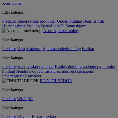
Acer Iconia
Etter kategori
Predator
Bærekraftige produkter
Underholdning
Bedriftsbruk
Hverdagsbruk
Spilling
SpatialLabs™
Smartskjerm
Acer-skjermteknologi
Etter kategori
Predator
Vero
Møterom
Hjemmeunderholdning
Bærbar
Etter kategori
Predator
Klær, vesker og utstyr
Kabler, dokkingstasjoner og dongler
Spilling
Headsets og lyd
Tastaturer, mus og skjermpenn
Smartenheter
Kameraer
FINN TILBEHØR
Etter kategori
Predator
Wi-Fi
5G
Etter kategori
Predator
Elsykler
Elsparkesykler