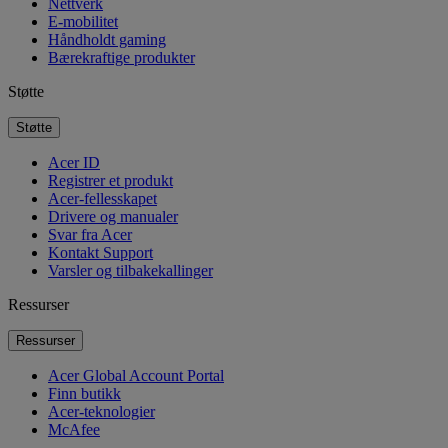
Nettverk
E-mobilitet
Håndholdt gaming
Bærekraftige produkter
Støtte
Støtte
Acer ID
Registrer et produkt
Acer-fellesskapet
Drivere og manualer
Svar fra Acer
Kontakt Support
Varsler og tilbakekallinger
Ressurser
Ressurser
Acer Global Account Portal
Finn butikk
Acer-teknologier
McAfee