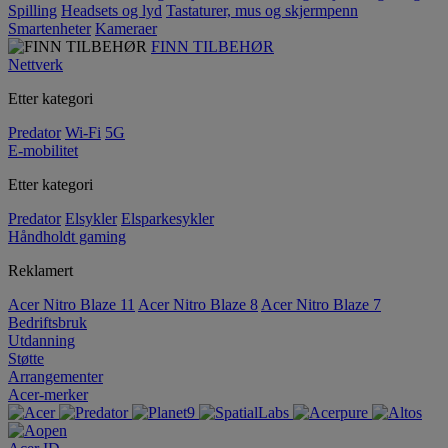
Spilling
Headsets og lyd
Tastaturer, mus og skjermpenn
Smartenheter
Kameraer
FINN TILBEHØR
Nettverk
Etter kategori
Predator
Wi-Fi
5G
E-mobilitet
Etter kategori
Predator
Elsykler
Elsparkesykler
Håndholdt gaming
Reklamert
Acer Nitro Blaze 11
Acer Nitro Blaze 8
Acer Nitro Blaze 7
Bedriftsbruk
Utdanning
Støtte
Arrangementer
Acer-merker