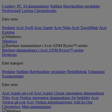
Copilot+ PC
AI-datamaskiner
Spilling
Bærekraftige produkter
Profesjonell
Læring
Chromebooks
Etter serie
Predator
Acer Swift
Acer Aspire
Acer Nitro
Acer TravelMate
Acer
Extensa
Windows
Bærbare datamaskiner i Acer ADM Ryzen™-serien
Desktops
Etter kategori
Predator
Spilling
Bærekraftige produkter
Bedriftsbruk
Utdanning
Komponenter
Etter serie
Acer Aspire alt-i-ett
Acer Aspire Classic stasjonære datamaskiner
Nitro
Acer Veriton stasjonære datamaskiner for bedrifter
Acer
Veriton alt-i-ett
Acer Veriton arbeidsstasjoner
Add-In-One
Chromebox
Mini-datamaskiner