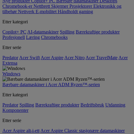
Nye produkter
Copilot+ PC
Bærbare datamaskiner
Desktops
Chromebook-er
Nettbrett
Skjermer
Prosjektorer
Elektronikk og
tilbehør
Nettverk
E-mobilitet
Håndholdt gaming
Etter kategori
Copilot+ PC
AI-datamaskiner
Spilling
Bærekraftige produkter
Profesjonell
Læring
Chromebooks
Etter serie
Predator
Acer Swift
Acer Aspire
Acer Nitro
Acer TravelMate
Acer
Extensa
Windows
Bærbare datamaskiner i Acer ADM Ryzen™-serien
Etter kategori
Predator
Spilling
Bærekraftige produkter
Bedriftsbruk
Utdanning
Komponenter
Etter serie
Acer Aspire alt-i-ett
Acer Aspire Classic stasjonære datamaskiner