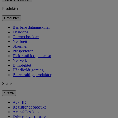
Produkter
Produkter
Bærbare datamaskiner
Desktops
Chromebook-er
Nettbrett
Skjermer
Prosjektorer
Elektronikk og tilbehør
Nettverk
E-mobilitet
Håndholdt gaming
Bærekraftige produkter
Støtte
Støtte
Acer ID
Registrer et produkt
Acer-fellesskapet
Drivere og manualer