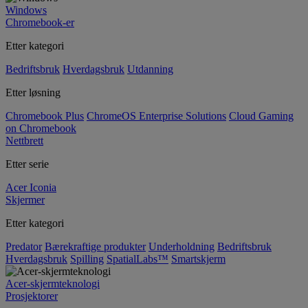
Windows
Chromebook-er
Etter kategori
Bedriftsbruk
Hverdagsbruk
Utdanning
Etter løsning
Chromebook Plus
ChromeOS Enterprise Solutions
Cloud Gaming
on Chromebook
Nettbrett
Etter serie
Acer Iconia
Skjermer
Etter kategori
Predator
Bærekraftige produkter
Underholdning
Bedriftsbruk
Hverdagsbruk
Spilling
SpatialLabs™
Smartskjerm
Acer-skjermteknologi
Prosjektorer