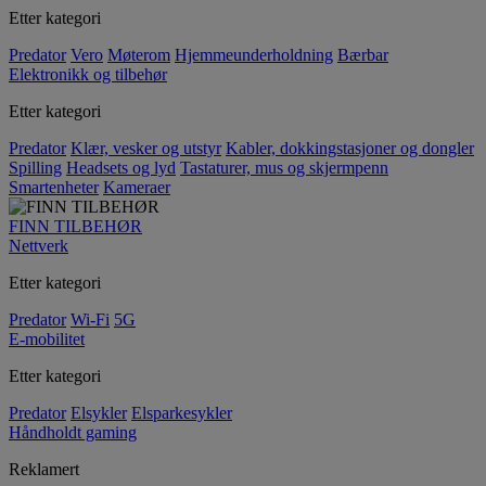
Etter kategori
Predator
Vero
Møterom
Hjemmeunderholdning
Bærbar
Elektronikk og tilbehør
Etter kategori
Predator
Klær, vesker og utstyr
Kabler, dokkingstasjoner og dongler
Spilling
Headsets og lyd
Tastaturer, mus og skjermpenn
Smartenheter
Kameraer
FINN TILBEHØR
Nettverk
Etter kategori
Predator
Wi-Fi
5G
E-mobilitet
Etter kategori
Predator
Elsykler
Elsparkesykler
Håndholdt gaming
Reklamert