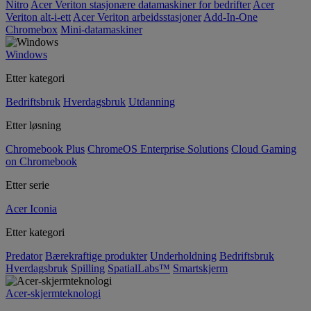
Nitro
Acer Veriton stasjonære datamaskiner for bedrifter
Acer
Veriton alt-i-ett
Acer Veriton arbeidsstasjoner
Add-In-One
Chromebox
Mini-datamaskiner
Windows
Etter kategori
Bedriftsbruk
Hverdagsbruk
Utdanning
Etter løsning
Chromebook Plus
ChromeOS Enterprise Solutions
Cloud Gaming
on Chromebook
Etter serie
Acer Iconia
Etter kategori
Predator
Bærekraftige produkter
Underholdning
Bedriftsbruk
Hverdagsbruk
Spilling
SpatialLabs™
Smartskjerm
Acer-skjermteknologi