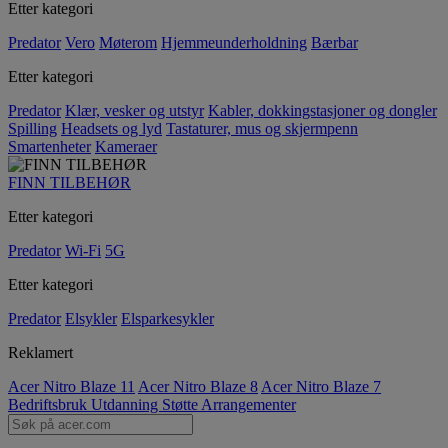
Etter kategori
Predator
Vero
Møterom
Hjemmeunderholdning
Bærbar
Etter kategori
Predator
Klær, vesker og utstyr
Kabler, dokkingstasjoner og dongler
Spilling
Headsets og lyd
Tastaturer, mus og skjermpenn
Smartenheter
Kameraer
FINN TILBEHØR
Etter kategori
Predator
Wi-Fi
5G
Etter kategori
Predator
Elsykler
Elsparkesykler
Reklamert
Acer Nitro Blaze 11
Acer Nitro Blaze 8
Acer Nitro Blaze 7
Bedriftsbruk
Utdanning
Støtte
Arrangementer