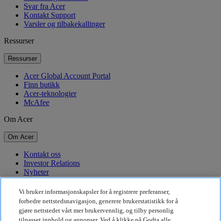
Svar fra Acer
Kontakt Support
Varsler og tilbakekallinger
Ressurser
Ressurser
Acer Global Account Portal
Finn butikk
Acer-teknologier
McAfee
Om Acer
Om Acer
Kontakt oss
Investor Relations
Nyheter
Priser
Arrangementer
Vi bruker informasjonskapsler for å registrere preferanser,
forbedre nettstedsnavigasjon, generere brukerstatistikk for å
Bærekraft
gjøre nettstedet vårt mer brukervennlig, og tilby personlig
tilpasset innhold og annonser. Ved å klikke på Godta alle