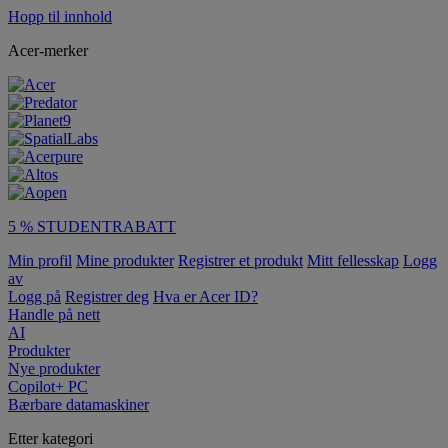
Hopp til innhold
Acer-merker
5 % STUDENTRABATT
Min profil
Mine produkter
Registrer et produkt
Mitt fellesskap
Logg
av
Logg på
Registrer deg
Hva er Acer ID?
Handle på nett
AI
Produkter
Nye produkter
Copilot+ PC
Bærbare datamaskiner
Etter kategori