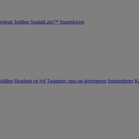
gsbruk
Spilling
SpatialLabs™
Smartskjerm
pilling
Headsets og lyd
Tastaturer, mus og skjermpenn
Smartenheter
K