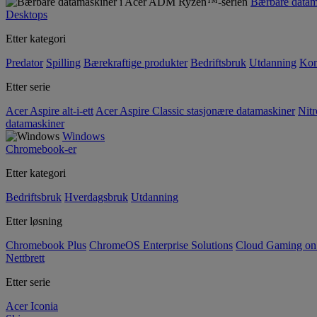
Bærbare data
Desktops
Etter kategori
Predator
Spilling
Bærekraftige produkter
Bedriftsbruk
Utdanning
Kom
Etter serie
Acer Aspire alt-i-ett
Acer Aspire Classic stasjonære datamaskiner
Nitr
datamaskiner
Windows
Chromebook-er
Etter kategori
Bedriftsbruk
Hverdagsbruk
Utdanning
Etter løsning
Chromebook Plus
ChromeOS Enterprise Solutions
Cloud Gaming o
Nettbrett
Etter serie
Acer Iconia