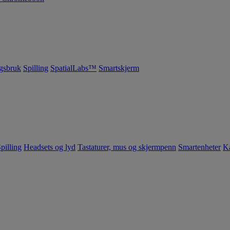
gsbruk
Spilling
SpatialLabs™
Smartskjerm
pilling
Headsets og lyd
Tastaturer, mus og skjermpenn
Smartenheter
K