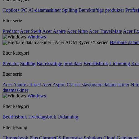
Copilot+ PC
AI-datamaskiner
Spilling
Bærekraftige produkter
Profesj
Etter serie
Predator
Acer Swift
Acer Aspire
Acer Nitro
Acer TravelMate
Acer Ex
Windows
Bærbare data
Etter kategori
Predator
Spilling
Bærekraftige produkter
Bedriftsbruk
Utdanning
Kom
Etter serie
Acer Aspire alt-i-ett
Acer Aspire Classic stasjonære datamaskiner
Nitr
datamaskiner
Windows
Etter kategori
Bedriftsbruk
Hverdagsbruk
Utdanning
Etter løsning
Chromebook Plus
ChromeOS Enterprise Solutions
Cloud Gaming o