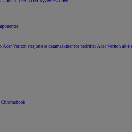
maskiner i Acer ADM Ryzen™-serien
ponenter
o
Acer Veriton stasjonære datamaskiner for bedrifter
Acer Veriton alt-i-e
n Chromebook