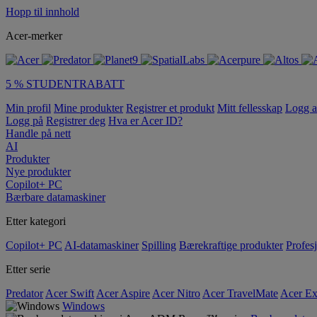
Hopp til innhold
Acer-merker
5 % STUDENTRABATT
Min profil
Mine produkter
Registrer et produkt
Mitt fellesskap
Logg 
Logg på
Registrer deg
Hva er Acer ID?
Handle på nett
AI
Produkter
Nye produkter
Copilot+ PC
Bærbare datamaskiner
Etter kategori
Copilot+ PC
AI-datamaskiner
Spilling
Bærekraftige produkter
Profesj
Etter serie
Predator
Acer Swift
Acer Aspire
Acer Nitro
Acer TravelMate
Acer Ex
Windows