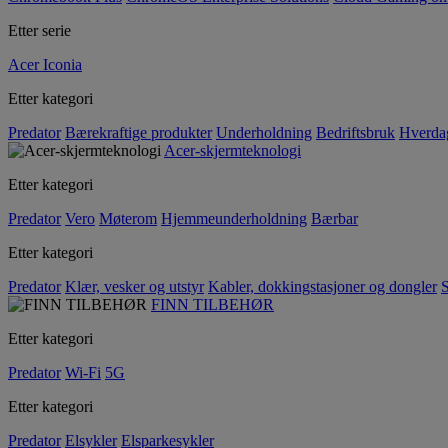
Etter serie
Acer Iconia
Etter kategori
Predator
Bærekraftige produkter
Underholdning
Bedriftsbruk
Hverda
Acer-skjermteknologi
Etter kategori
Predator
Vero
Møterom
Hjemmeunderholdning
Bærbar
Etter kategori
Predator
Klær, vesker og utstyr
Kabler, dokkingstasjoner og dongler
S
FINN TILBEHØR
Etter kategori
Predator
Wi-Fi
5G
Etter kategori
Predator
Elsykler
Elsparkesykler