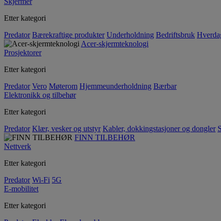
Skjermer
Etter kategori
Predator
Bærekraftige produkter
Underholdning
Bedriftsbruk
Hverda
Acer-skjermteknologi
Prosjektorer
Etter kategori
Predator
Vero
Møterom
Hjemmeunderholdning
Bærbar
Elektronikk og tilbehør
Etter kategori
Predator
Klær, vesker og utstyr
Kabler, dokkingstasjoner og dongler
S
FINN TILBEHØR
Nettverk
Etter kategori
Predator
Wi-Fi
5G
E-mobilitet
Etter kategori