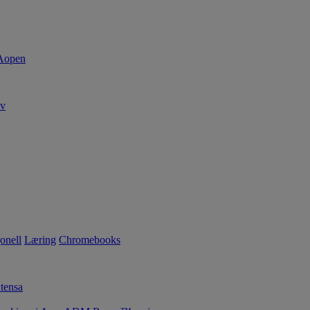
av
onell
Læring
Chromebooks
tensa