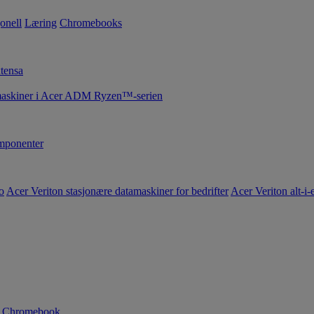
onell
Læring
Chromebooks
tensa
maskiner i Acer ADM Ryzen™-serien
ponenter
o
Acer Veriton stasjonære datamaskiner for bedrifter
Acer Veriton alt-i-e
n Chromebook