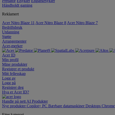
Predator
Elsykler
Elsparkesykler
Håndholdt gaming
Reklamert
Acer Nitro Blaze 11
Acer Nitro Blaze 8
Acer Nitro Blaze 7
Bedriftsbruk
Utdanning
Støtte
Arrangementer
Acer-merker
Acer ID
Min profil
Mine produkter
Registrer et produkt
Mitt fellesskap
Logg av
Logg på
Registrer deg
Hva er Acer ID?
Handle på nett
AI
Produkter
Nye produkter
Copilot+ PC
Bærbare datamaskiner
Desktops
Chrome
Etter kategori