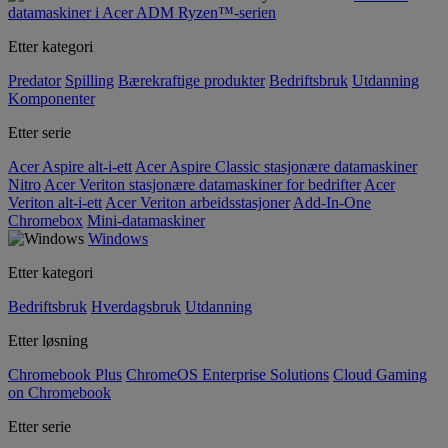
datamaskiner i Acer ADM Ryzen™-serien
Etter kategori
Predator
Spilling
Bærekraftige produkter
Bedriftsbruk
Utdanning
Komponenter
Etter serie
Acer Aspire alt-i-ett
Acer Aspire Classic stasjonære datamaskiner
Nitro
Acer Veriton stasjonære datamaskiner for bedrifter
Acer
Veriton alt-i-ett
Acer Veriton arbeidsstasjoner
Add-In-One
Chromebox
Mini-datamaskiner
Windows
Etter kategori
Bedriftsbruk
Hverdagsbruk
Utdanning
Etter løsning
Chromebook Plus
ChromeOS Enterprise Solutions
Cloud Gaming
on Chromebook
Etter serie