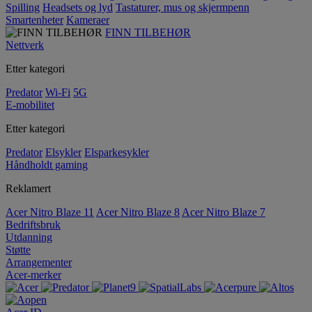
Spilling
Headsets og lyd
Tastaturer, mus og skjermpenn
Smartenheter
Kameraer
FINN TILBEHØR
Nettverk
Etter kategori
Predator
Wi-Fi
5G
E-mobilitet
Etter kategori
Predator
Elsykler
Elsparkesykler
Håndholdt gaming
Reklamert
Acer Nitro Blaze 11
Acer Nitro Blaze 8
Acer Nitro Blaze 7
Bedriftsbruk
Utdanning
Støtte
Arrangementer
Acer-merker