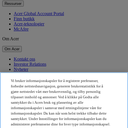
Ressurser
Acer Global Account Portal
Finn butikk
Acer-teknologier
McAfee
Om Acer
Om Acer
Kontakt oss
Investor Relations
Nyheter
Priser
Arrangementer
Vi bruker informasjonskapsler for å registrere preferanser,
forbedre nettstedsnavigasjon, generere brukerstatistikk for å
Bærekraft
gjøre nettstedet vårt mer brukervennlig, og tilby personlig
tilpasset innhold og annonser. Ved å klikke på Godta alle
Bærekraft
samtykker du i Acers bruk og plassering av alle
informasjonskapsler i samsvar med retningslinjene våre for
Samfunnsansvar
informasjonskapsler. Du kan når som helst trekke tilbake dette
Karbonavtrykket til produkter
samtykket. Under Innstillinger for informasjonskapsler kan du
Project Humanity
administrere preferansene dine for hver type informasjonskapsel.
Earthion