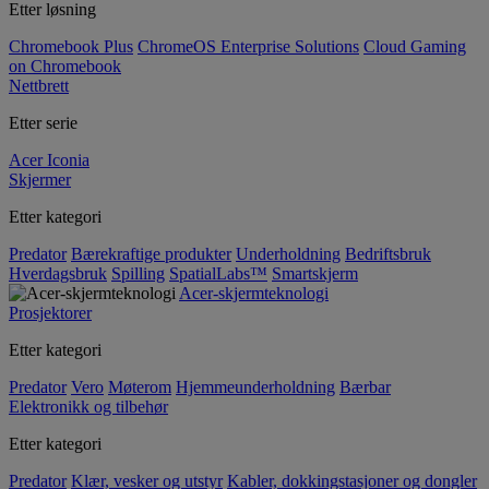
Etter løsning
Chromebook Plus
ChromeOS Enterprise Solutions
Cloud Gaming
on Chromebook
Nettbrett
Etter serie
Acer Iconia
Skjermer
Etter kategori
Predator
Bærekraftige produkter
Underholdning
Bedriftsbruk
Hverdagsbruk
Spilling
SpatialLabs™
Smartskjerm
Acer-skjermteknologi
Prosjektorer
Etter kategori
Predator
Vero
Møterom
Hjemmeunderholdning
Bærbar
Elektronikk og tilbehør
Etter kategori
Predator
Klær, vesker og utstyr
Kabler, dokkingstasjoner og dongler