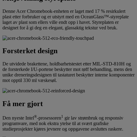
Denne Acer Chromebook-enheten er laget med 17 % resirkulert
plast etter forbruker og er utstyrt med en OceanGlass™-styreplate
laget av plast som ellers ville endt opp i havet. Styreplaten er
designet for å gi deg en elegant, glassaktig tekstur ved bruk.
Forsterket design
De utvidede brakettene, holdbarhetstestet etter MIL-STD-810H og
de forsterkede I/U-portene beskytter mot røff behandling, mens den
unike dreneringsdesignen til tastaturet beskytter interne komponenter
mot opptil 330 ml væskesøl.
Få mer gjort
®
1
Den nyeste Intel
-prosessoren
gir lav strømbruk og responsiv
programvare, med nok ekstra ytelse til at svært grafiske
studieprosjekter kjøres jevnere og oppgavene avsluttes raskere.