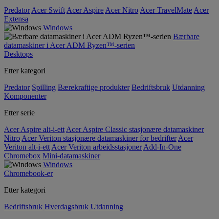
Predator
Acer Swift
Acer Aspire
Acer Nitro
Acer TravelMate
Acer
Extensa
Windows
Bærbare
datamaskiner i Acer ADM Ryzen™-serien
Desktops
Etter kategori
Predator
Spilling
Bærekraftige produkter
Bedriftsbruk
Utdanning
Komponenter
Etter serie
Acer Aspire alt-i-ett
Acer Aspire Classic stasjonære datamaskiner
Nitro
Acer Veriton stasjonære datamaskiner for bedrifter
Acer
Veriton alt-i-ett
Acer Veriton arbeidsstasjoner
Add-In-One
Chromebox
Mini-datamaskiner
Windows
Chromebook-er
Etter kategori
Bedriftsbruk
Hverdagsbruk
Utdanning