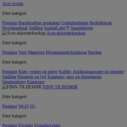
Acer Iconia
Etter kategori
Predator
Bærekraftige produkter
Underholdning
Bedriftsbruk
Hverdagsbruk
Spilling
SpatialLabs™
Smartskjerm
Acer-skjermteknologi
Etter kategori
Predator
Vero
Møterom
Hjemmeunderholdning
Bærbar
Etter kategori
Predator
Klær, vesker og utstyr
Kabler, dokkingstasjoner og dongler
Spilling
Headsets og lyd
Tastaturer, mus og skjermpenn
Smartenheter
Kameraer
FINN TILBEHØR
Etter kategori
Predator
Wi-Fi
5G
Etter kategori
Predator
Elsykler
Elsparkesykler