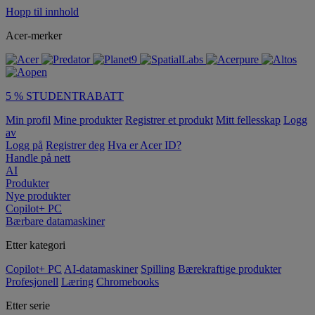
Hopp til innhold
Acer-merker
5 % STUDENTRABATT
Min profil
Mine produkter
Registrer et produkt
Mitt fellesskap
Logg
av
Logg på
Registrer deg
Hva er Acer ID?
Handle på nett
AI
Produkter
Nye produkter
Copilot+ PC
Bærbare datamaskiner
Etter kategori
Copilot+ PC
AI-datamaskiner
Spilling
Bærekraftige produkter
Profesjonell
Læring
Chromebooks
Etter serie