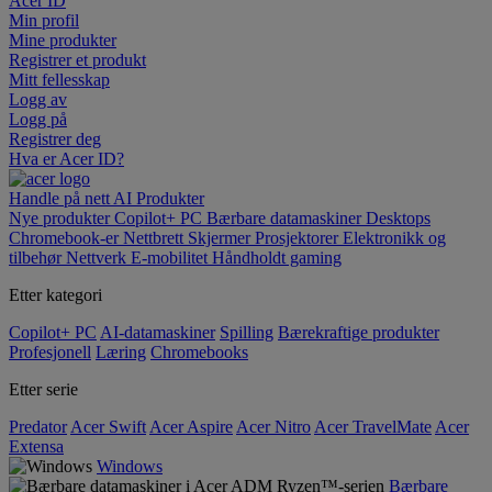
Acer ID
Min profil
Mine produkter
Registrer et produkt
Mitt fellesskap
Logg av
Logg på
Registrer deg
Hva er Acer ID?
Handle på nett
AI
Produkter
Nye produkter
Copilot+ PC
Bærbare datamaskiner
Desktops
Chromebook-er
Nettbrett
Skjermer
Prosjektorer
Elektronikk og
tilbehør
Nettverk
E-mobilitet
Håndholdt gaming
Etter kategori
Copilot+ PC
AI-datamaskiner
Spilling
Bærekraftige produkter
Profesjonell
Læring
Chromebooks
Etter serie
Predator
Acer Swift
Acer Aspire
Acer Nitro
Acer TravelMate
Acer
Extensa
Windows
Bærbare