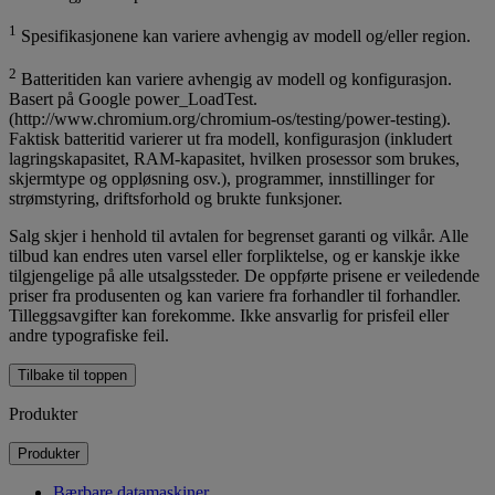
1
Spesifikasjonene kan variere avhengig av modell og/eller region.
2
Batteritiden kan variere avhengig av modell og konfigurasjon.
Basert på Google power_LoadTest.
(http://www.chromium.org/chromium-os/testing/power-testing).
Faktisk batteritid varierer ut fra modell, konfigurasjon (inkludert
lagringskapasitet, RAM-kapasitet, hvilken prosessor som brukes,
skjermtype og oppløsning osv.), programmer, innstillinger for
strømstyring, driftsforhold og brukte funksjoner.
Salg skjer i henhold til avtalen for begrenset garanti og vilkår. Alle
tilbud kan endres uten varsel eller forpliktelse, og er kanskje ikke
tilgjengelige på alle utsalgssteder. De oppførte prisene er veiledende
priser fra produsenten og kan variere fra forhandler til forhandler.
Tilleggsavgifter kan forekomme. Ikke ansvarlig for prisfeil eller
andre typografiske feil.
Tilbake til toppen
Produkter
Produkter
Bærbare datamaskiner