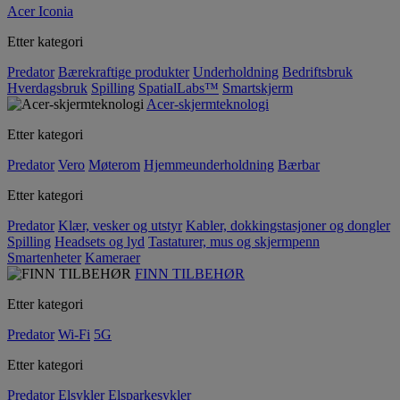
Acer Iconia
Etter kategori
Predator
Bærekraftige produkter
Underholdning
Bedriftsbruk
Hverdagsbruk
Spilling
SpatialLabs™
Smartskjerm
Acer-skjermteknologi
Etter kategori
Predator
Vero
Møterom
Hjemmeunderholdning
Bærbar
Etter kategori
Predator
Klær, vesker og utstyr
Kabler, dokkingstasjoner og dongler
Spilling
Headsets og lyd
Tastaturer, mus og skjermpenn
Smartenheter
Kameraer
FINN TILBEHØR
Etter kategori
Predator
Wi-Fi
5G
Etter kategori
Predator
Elsykler
Elsparkesykler