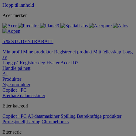
Hopp til innhold
Acer-merker
5 % STUDENTRABATT
Min profil
Mine produkter
Registrer et produkt
Mitt fellesskap
Logg
av
Logg på
Registrer deg
Hva er Acer ID?
Handle på nett
AI
Produkter
Nye produkter
Copilot+ PC
Bærbare datamaskiner
Etter kategori
Copilot+ PC
AI-datamaskiner
Spilling
Bærekraftige produkter
Profesjonell
Læring
Chromebooks
Etter serie