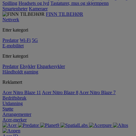
Spilling
Headsets og lyd
Tastaturer, mus og skjermpenn
Smartenheter
Kameraer
FINN TILBEHØR
Nettverk
Etter kategori
Predator
Wi-Fi
5G
E-mobilitet
Etter kategori
Predator
Elsykler
Elsparkesykler
Håndholdt gaming
Reklamert
Acer Nitro Blaze 11
Acer Nitro Blaze 8
Acer Nitro Blaze 7
Bedriftsbruk
Utdanning
Støtte
Arrangementer
Acer-merker