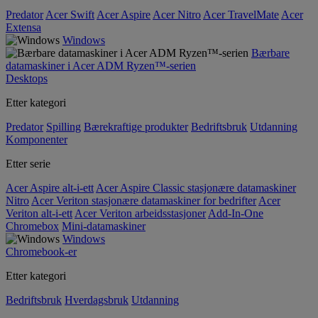
Predator
Acer Swift
Acer Aspire
Acer Nitro
Acer TravelMate
Acer
Extensa
Windows
Bærbare
datamaskiner i Acer ADM Ryzen™-serien
Desktops
Etter kategori
Predator
Spilling
Bærekraftige produkter
Bedriftsbruk
Utdanning
Komponenter
Etter serie
Acer Aspire alt-i-ett
Acer Aspire Classic stasjonære datamaskiner
Nitro
Acer Veriton stasjonære datamaskiner for bedrifter
Acer
Veriton alt-i-ett
Acer Veriton arbeidsstasjoner
Add-In-One
Chromebox
Mini-datamaskiner
Windows
Chromebook-er
Etter kategori
Bedriftsbruk
Hverdagsbruk
Utdanning