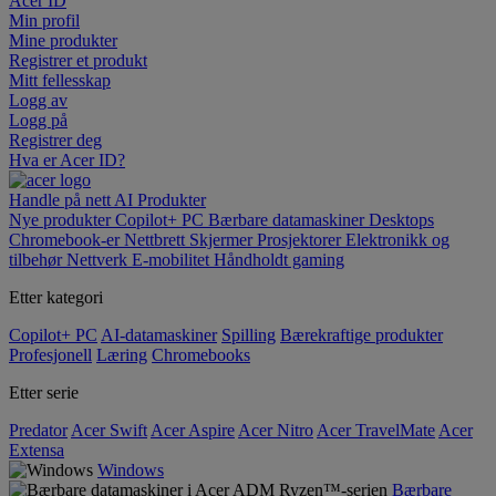
Acer ID
Min profil
Mine produkter
Registrer et produkt
Mitt fellesskap
Logg av
Logg på
Registrer deg
Hva er Acer ID?
Handle på nett
AI
Produkter
Nye produkter
Copilot+ PC
Bærbare datamaskiner
Desktops
Chromebook-er
Nettbrett
Skjermer
Prosjektorer
Elektronikk og
tilbehør
Nettverk
E-mobilitet
Håndholdt gaming
Etter kategori
Copilot+ PC
AI-datamaskiner
Spilling
Bærekraftige produkter
Profesjonell
Læring
Chromebooks
Etter serie
Predator
Acer Swift
Acer Aspire
Acer Nitro
Acer TravelMate
Acer
Extensa
Windows
Bærbare