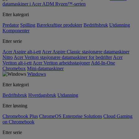
datamaskiner i Acer ADM Ryzen™-serien
Etter kategori
Predator
Spilling
Bærekraftige produkter
Bedriftsbruk
Utdanning
Komponenter
Etter serie
Acer Aspire alt-i-ett
Acer Aspire Classic stasjonære datamaskiner
Nitro
Acer Veriton stasjonære datamaskiner for bedrifter
Acer
Veriton alt-i-ett
Acer Veriton arbeidsstasjoner
Add-In-One
Chromebox
Mini-datamaskiner
Windows
Etter kategori
Bedriftsbruk
Hverdagsbruk
Utdanning
Etter løsning
Chromebook Plus
ChromeOS Enterprise Solutions
Cloud Gaming
on Chromebook
Etter serie