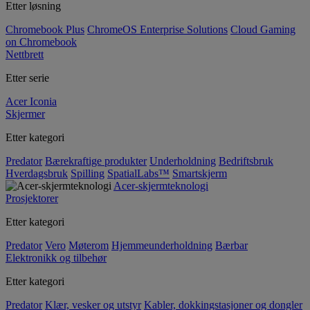
Etter løsning
Chromebook Plus
ChromeOS Enterprise Solutions
Cloud Gaming
on Chromebook
Nettbrett
Etter serie
Acer Iconia
Skjermer
Etter kategori
Predator
Bærekraftige produkter
Underholdning
Bedriftsbruk
Hverdagsbruk
Spilling
SpatialLabs™
Smartskjerm
Acer-skjermteknologi
Prosjektorer
Etter kategori
Predator
Vero
Møterom
Hjemmeunderholdning
Bærbar
Elektronikk og tilbehør
Etter kategori
Predator
Klær, vesker og utstyr
Kabler, dokkingstasjoner og dongler