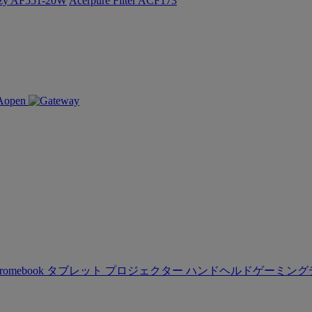
ozy AF551-20W
Acerpure Filter ACF173
romebook
タブレット
プロジェクター
ハンドヘルドゲーミング