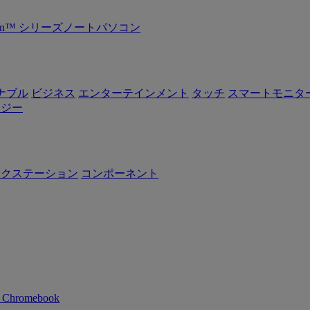
Ryzen™ シリーズノートパソコン
ナブル
ビジネス
エンターテインメント
タッチ
スマートモニタ
ロジー
ークステーション
コンポーネント
n Chromebook