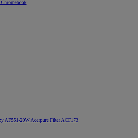
n Chromebook
ozy AF551-20W
Acerpure Filter ACF173