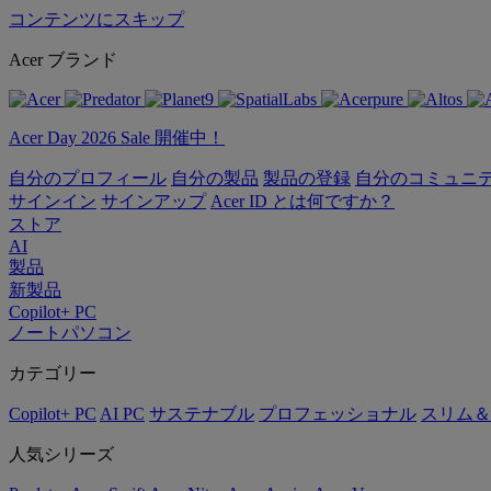
コンテンツにスキップ
Acer ブランド
Acer Day 2026 Sale 開催中！
自分のプロフィール
自分の製品
製品の登録
自分のコミュニ
サインイン
サインアップ
Acer ID とは何ですか？
ストア
AI
製品
新製品
Copilot+ PC
ノートパソコン
カテゴリー
Copilot+ PC
AI PC
サステナブル
プロフェッショナル
スリム＆
人気シリーズ