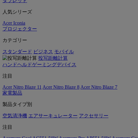
タブレット
人気シリーズ
Acer Iconia
プロジェクター
カテゴリー
スタンダード
ビジネス
モバイル
投写距離計算
ハンドヘルドゲーミングデバイス
注目
Acer Nitro Blaze 11
Acer Nitro Blaze 8
Acer Nitro Blaze 7
家電製品
製品タイプ別
空気清浄機
エアサーキュレーター
アクセサリー
注目