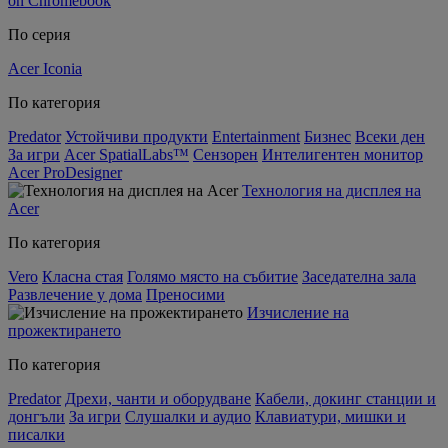
on Chromebook
По серия
Acer Iconia
По категория
Predator
Устойчиви продукти
Entertainment
Бизнес
Всеки ден
За игри
Acer SpatialLabs™
Сензорен
Интелигентен монитор
Acer ProDesigner
Технология на дисплея на
Acer
По категория
Vero
Класна стая
Голямо място на събитие
Заседателна зала
Развлечение у дома
Преносими
Изчисление на
прожектирането
По категория
Predator
Дрехи, чанти и оборудване
Кабели, докинг станции и
донгъли
За игри
Слушалки и аудио
Клавиатури, мишки и
писалки