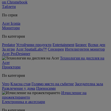
on Chromebook
Таблети
По серия
Acer Iconia
Монитори
По категория
Predator
Устойчиви продукти
Entertainment
Бизнес
Всеки ден
За игри
Acer SpatialLabs™
Сензорен
Интелигентен монитор
Acer ProDesigner
Технология на дисплея на
Acer
Проектори
По категория
Vero
Класна стая
Голямо място на събитие
Заседателна зала
Развлечение у дома
Преносими
Изчисление на
прожектирането
Електроника и аксесоари
По категория