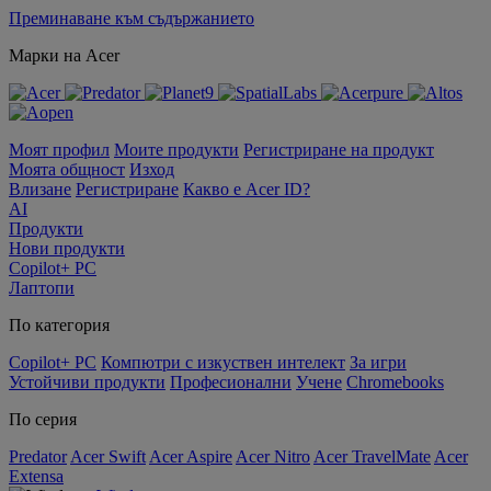
Преминаване към съдържанието
Марки на Acer
Моят профил
Моите продукти
Регистриране на продукт
Моята общност
Изход
Влизане
Регистриране
Какво е Acer ID?
AI
Продукти
Нови продукти
Copilot+ PC
Лаптопи
По категория
Copilot+ PC
Компютри с изкуствен интелект
За игри
Устойчиви продукти
Професионални
Учене
Chromebooks
По серия
Predator
Acer Swift
Acer Aspire
Acer Nitro
Acer TravelMate
Acer
Extensa