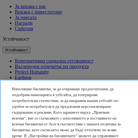
За връзка с нас
Връзки с инвеститори
За пресата
Награди
Събития
Устойчивост
Устойчивост
Корпоративна социална отговорност
Въглероден отпечатък на продукта
Project Humanity
Earthion
Правила за поверителност
Използваме бисквитки, за да откриваме предпочитания, да
Правила за бисквитките
подобрим навигацията в уебсайта, да генерираме
Правна бележка
потребителски статистики, за да направим нашия уебсайт по-
Допълнителна правна информация
удобен за потребителя и да предложим персонализирано
Политика за достъпност
съдържание и реклами. Като щракнете върху „Приемам
Настройки на бисквитките
всички“, вие се съгласявате с използването и поставянето на
България - Български
всички бисквитки от Acer в съответствие с нашата политика за
бисквитки, като съгласието може да бъде оттеглено по всяко
© 2026 Acer Inc.
време. В „Настройки на бисквитките“ можете да управлявате