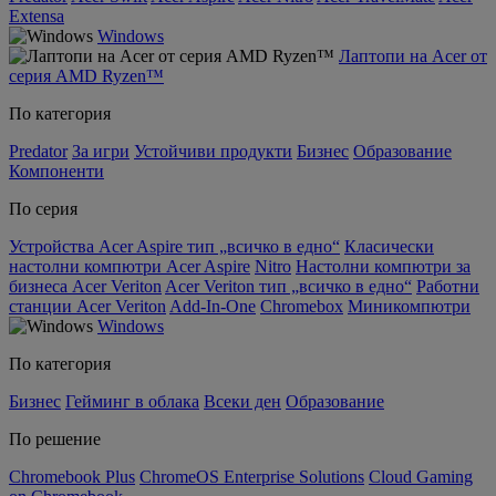
Extensa
Windows
Лаптопи на Acer от
серия AMD Ryzen™
По категория
Predator
За игри
Устойчиви продукти
Бизнес
Образование
Компоненти
По серия
Устройства Acer Aspire тип „всичко в едно“
Класически
настолни компютри Acer Aspire
Nitro
Настолни компютри за
бизнеса Acer Veriton
Acer Veriton тип „всичко в едно“
Работни
станции Acer Veriton
Add-In-One
Chromebox
Миникомпютри
Windows
По категория
Бизнес
Гейминг в облака
Всеки ден
Образование
По решение
Chromebook Plus
ChromeOS Enterprise Solutions
Cloud Gaming