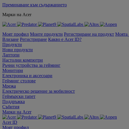
Преминаване към съдържанието
Марки на Acer
Моят профил
Моите продукти
Регистриране на продукт
Моята
Влизане
Регистриране
Какво е Acer ID?
Продукти
Нови продукти
Лаптопи
Настолни компютри
Ръчни устройства за гейминг
Монитори
Електроника и аксесоари
Гейминг столове
Мрежа
Електрическо решение за мобилност
Геймърски тапет
Поддръжка
Събития
Марки на Acer
Acer ID
Моят профил