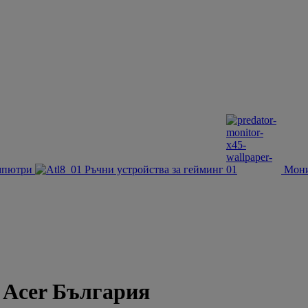
мпютри
Ръчни устройства за гейминг
Мон
| Acer България