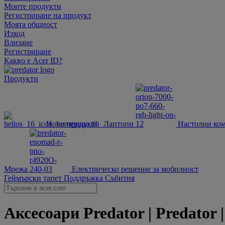
Моите продукти
Регистриране на продукт
Моята общност
Изход
Влизане
Регистриране
Какво е Acer ID?
Продукти
Нови продукти
Лаптопи
Настолни ко
Мрежа
Електрическо решение за мобилност
Геймърски тапет
Поддръжка
Събития
Аксесоари Predator | Predator 