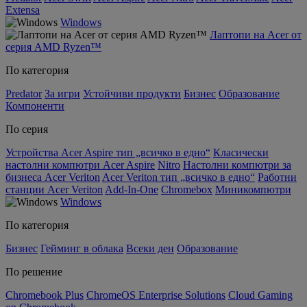
Extensa
Windows
Лаптопи на Acer от
серия AMD Ryzen™
По категория
Predator
За игри
Устойчиви продукти
Бизнес
Образование
Компоненти
По серия
Устройства Acer Aspire тип „всичко в едно“
Класически
настолни компютри Acer Aspire
Nitro
Настолни компютри за
бизнеса Acer Veriton
Acer Veriton тип „всичко в едно“
Работни
станции Acer Veriton
Add-In-One
Chromebox
Миникомпютри
Windows
По категория
Бизнес
Гейминг в облака
Всеки ден
Образование
По решение
Chromebook Plus
ChromeOS Enterprise Solutions
Cloud Gaming