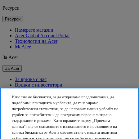
Ресурси
Ресурси
Намерете магазин
Acer Global Account Portal
Технологии на Acer
McAfee
За Acer
За Acer
За връзка с нас
Връзки с инвеститори
За пресата
Награди
Използваме бисквитки, за да откриваме предпочитания, да
Събития
подобрим навигацията в уебсайта, да генерираме
потребителски статистики, за да направим нашия уебсайт по-
Устойчивост
удобен за потребителя и да предложим персонализирано
съдържание и реклами. Като щракнете върху „Приемам
Устойчивост
всички“, вие се съгласявате с използването и поставянето на
всички бисквитки от Acer в съответствие с нашата политика
Корпоративна социална отговорност
за бисквитки, като съгласието може да бъде оттеглено по