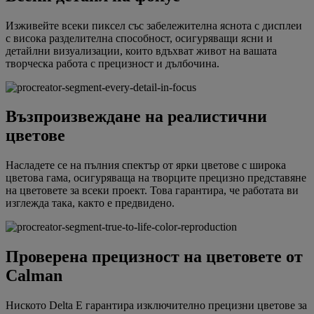
Изживейте всеки пиксел със забележителна яснота с дисплеи
с висока разделителна способност, осигуряващи ясни и
детайлни визуализации, които вдъхват живот на вашата
творческа работа с прецизност и дълбочина.
Възпроизвеждане на реалистични
цветове
Насладете се на пълния спектър от ярки цветове с широка
цветова гама, осигуряваща на творците прецизно представяне
на цветовете за всеки проект. Това гарантира, че работата ви
изглежда така, както е предвидено.
Проверена прецизност на цветовете от
Calman
Ниското Delta E гарантира изключително прецизни цветове за