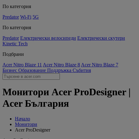
По категория
Predator
Wi-Fi
5G
По категория
Predator
Електрически велосипеди
Електрически скутери
Kinetic Tech
Подбрани
Acer Nitro Blaze 11
Acer Nitro Blaze 8
Acer Nitro Blaze 7
Бизнес
Образование
Поддръжка
Събития
Монитори Acer ProDesigner |
Acer България
Начало
Монитори
Acer ProDesigner