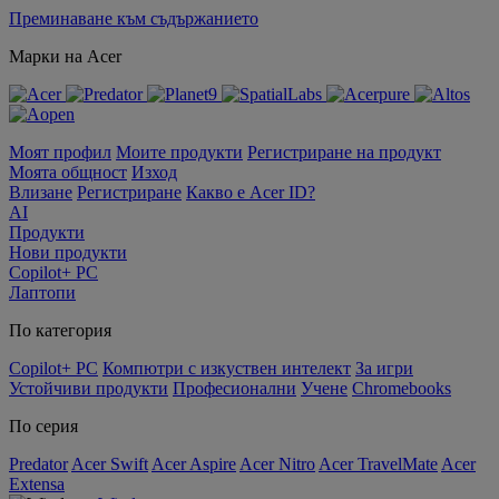
Преминаване към съдържанието
Марки на Acer
Моят профил
Моите продукти
Регистриране на продукт
Моята общност
Изход
Влизане
Регистриране
Какво е Acer ID?
AI
Продукти
Нови продукти
Copilot+ PC
Лаптопи
По категория
Copilot+ PC
Компютри с изкуствен интелект
За игри
Устойчиви продукти
Професионални
Учене
Chromebooks
По серия
Predator
Acer Swift
Acer Aspire
Acer Nitro
Acer TravelMate
Acer
Extensa