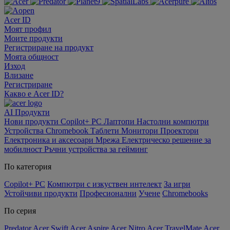
Acer ID
Моят профил
Моите продукти
Регистриране на продукт
Моята общност
Изход
Влизане
Регистриране
Какво е Acer ID?
AI
Продукти
Нови продукти
Copilot+ PC
Лаптопи
Настолни компютри
Устройства Chromebook
Таблети
Монитори
Проектори
Електроника и аксесоари
Мрежа
Електрическо решение за
мобилност
Ръчни устройства за гейминг
По категория
Copilot+ PC
Компютри с изкуствен интелект
За игри
Устойчиви продукти
Професионални
Учене
Chromebooks
По серия
Predator
Acer Swift
Acer Aspire
Acer Nitro
Acer TravelMate
Acer