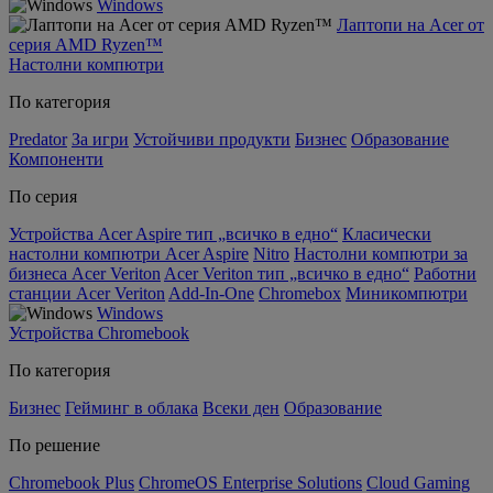
Windows
Лаптопи на Acer от
серия AMD Ryzen™
Настолни компютри
По категория
Predator
За игри
Устойчиви продукти
Бизнес
Образование
Компоненти
По серия
Устройства Acer Aspire тип „всичко в едно“
Класически
настолни компютри Acer Aspire
Nitro
Настолни компютри за
бизнеса Acer Veriton
Acer Veriton тип „всичко в едно“
Работни
станции Acer Veriton
Add-In-One
Chromebox
Миникомпютри
Windows
Устройства Chromebook
По категория
Бизнес
Гейминг в облака
Всеки ден
Образование
По решение
Chromebook Plus
ChromeOS Enterprise Solutions
Cloud Gaming