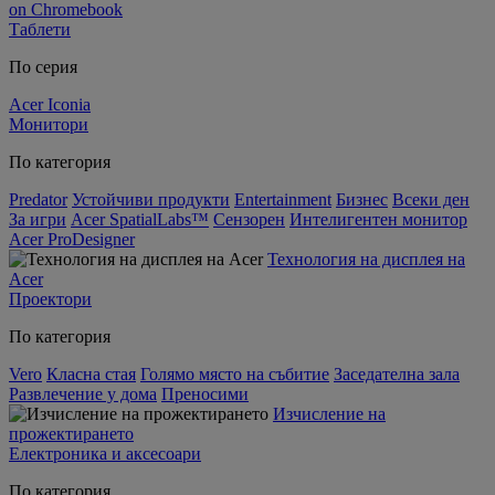
on Chromebook
Таблети
По серия
Acer Iconia
Монитори
По категория
Predator
Устойчиви продукти
Entertainment
Бизнес
Всеки ден
За игри
Acer SpatialLabs™
Сензорен
Интелигентен монитор
Acer ProDesigner
Технология на дисплея на
Acer
Проектори
По категория
Vero
Класна стая
Голямо място на събитие
Заседателна зала
Развлечение у дома
Преносими
Изчисление на
прожектирането
Електроника и аксесоари
По категория