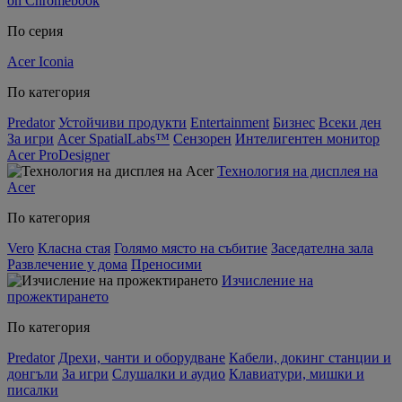
on Chromebook
По серия
Acer Iconia
По категория
Predator
Устойчиви продукти
Entertainment
Бизнес
Всеки ден
За игри
Acer SpatialLabs™
Сензорен
Интелигентен монитор
Acer ProDesigner
Технология на дисплея на
Acer
По категория
Vero
Класна стая
Голямо място на събитие
Заседателна зала
Развлечение у дома
Преносими
Изчисление на
прожектирането
По категория
Predator
Дрехи, чанти и оборудване
Кабели, докинг станции и
донгъли
За игри
Слушалки и аудио
Клавиатури, мишки и
писалки