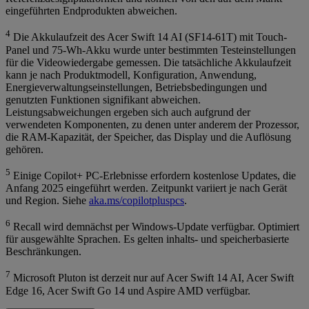
eingeführten Endprodukten abweichen.
4
Die Akkulaufzeit des Acer Swift 14 AI (SF14-61T) mit Touch-
Panel und 75-Wh-Akku wurde unter bestimmten Testeinstellungen
für die Videowiedergabe gemessen. Die tatsächliche Akkulaufzeit
kann je nach Produktmodell, Konfiguration, Anwendung,
Energieverwaltungseinstellungen, Betriebsbedingungen und
genutzten Funktionen signifikant abweichen.
Leistungsabweichungen ergeben sich auch aufgrund der
verwendeten Komponenten, zu denen unter anderem der Prozessor,
die RAM-Kapazität, der Speicher, das Display und die Auflösung
gehören.
5
Einige Copilot+ PC-Erlebnisse erfordern kostenlose Updates, die
Anfang 2025 eingeführt werden. Zeitpunkt variiert je nach Gerät
und Region. Siehe
aka.ms/copilotpluspcs
.
6
Recall wird demnächst per Windows-Update verfügbar. Optimiert
für ausgewählte Sprachen. Es gelten inhalts- und speicherbasierte
Beschränkungen.
7
Microsoft Pluton ist derzeit nur auf Acer Swift 14 AI, Acer Swift
Edge 16, Acer Swift Go 14 und Aspire AMD verfügbar.