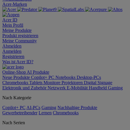
Acer-Marken
Acer ID
Mein Profil
Meine Produkte
Produkt registrieren
Meine Community
Abmelden
Anmelden
Registrieren
Was ist Acer ID?
Online-Shop
AI
Produkte
Neue Produkte
Copilot+ PC
Notebooks
Desktop-PCs
Chromebooks
Tablets
Monitore
Projektoren
Digital Signage
Elektronik und Zubehör
Netzwerk
E-Mobilität
Handheld Gaming
Nach Kategorie
Copilot+ PC
AI-PCs
Gaming
Nachhaltige Produkte
Gewerbetreibender
Lernen
Chromebooks
Nach Serien