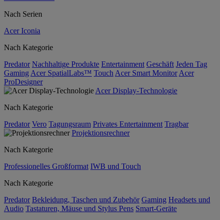
Nach Serien
Acer Iconia
Nach Kategorie
Predator
Nachhaltige Produkte
Entertainment
Geschäft
Jeden Tag
Gaming
Acer SpatialLabs™
Touch
Acer Smart Monitor
Acer
ProDesigner
Acer Display-Technologie
Nach Kategorie
Predator
Vero
Tagungsraum
Privates Entertainment
Tragbar
Projektionsrechner
Nach Kategorie
Professionelles Großformat
IWB und Touch
Nach Kategorie
Predator
Bekleidung, Taschen und Zubehör
Gaming
Headsets und
Audio
Tastaturen, Mäuse und Stylus Pens
Smart-Geräte