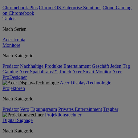
Chromebook Plus
ChromeOS Enterprise Solutions
Cloud Gaming
on Chromebook
Tablets
Nach Serien
Acer Iconia
Monitore
Nach Kategorie
Predator
Nachhaltige Produkte
Entertainment
Geschäft
Jeden Tag
Gaming
Acer SpatialLabs™
Touch
Acer Smart Monitor
Acer
ProDesigner
Acer Display-Technologie
Projektoren
Nach Kategorie
Predator
Vero
Tagungsraum
Privates Entertainment
Tragbar
Projektionsrechner
Digital Signage
Nach Kategorie