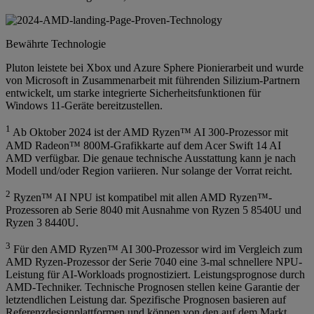
Bewährte Technologie
Pluton leistete bei Xbox und Azure Sphere Pionierarbeit und wurde
von Microsoft in Zusammenarbeit mit führenden Silizium-Partnern
entwickelt, um starke integrierte Sicherheitsfunktionen für
Windows 11-Geräte bereitzustellen.
1
Ab Oktober 2024 ist der AMD Ryzen™ AI 300-Prozessor mit
AMD Radeon™ 800M-Grafikkarte auf dem Acer Swift 14 AI
AMD verfügbar. Die genaue technische Ausstattung kann je nach
Modell und/oder Region variieren. Nur solange der Vorrat reicht.
2
Ryzen™ AI NPU ist kompatibel mit allen AMD Ryzen™-
Prozessoren ab Serie 8040 mit Ausnahme von Ryzen 5 8540U und
Ryzen 3 8440U.
3
Für den AMD Ryzen™ AI 300-Prozessor wird im Vergleich zum
AMD Ryzen-Prozessor der Serie 7040 eine 3-mal schnellere NPU-
Leistung für AI-Workloads prognostiziert. Leistungsprognose durch
AMD-Techniker. Technische Prognosen stellen keine Garantie der
letztendlichen Leistung dar. Spezifische Prognosen basieren auf
Referenzdesignplattformen und können von den auf dem Markt