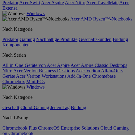
Predator
Acer Swift
Acer Aspire
Acer Nitro
Acer TravelMate
Acer
Extensa
Windows
Acer AMD Ryzen™-Notebooks
Nach Kategorie
Predator
Gaming
Nachhaltige Produkte
Geschäftskunden
Bildung
Komponenten
Nach Serien
All-in-One-Geräte von Acer Aspire
Acer Aspire Classic Desktops
Nitro
Acer Veriton Business Desktops
Acer Veriton All-in-One-
Geräte
Acer Veriton Workstations
Add-In-One
Chromebase
Chromebox
Mini-PCs
Windows
Nach Kategorie
Geschäft
Cloud-Gaming
Jeden Tag
Bildung
Nach Lösung
Chromebook Plus
ChromeOS Enterprise Solutions
Cloud Gaming
on Chromebook