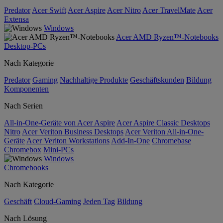
Predator
Acer Swift
Acer Aspire
Acer Nitro
Acer TravelMate
Acer
Extensa
Windows
Acer AMD Ryzen™-Notebooks
Desktop-PCs
Nach Kategorie
Predator
Gaming
Nachhaltige Produkte
Geschäftskunden
Bildung
Komponenten
Nach Serien
All-in-One-Geräte von Acer Aspire
Acer Aspire Classic Desktops
Nitro
Acer Veriton Business Desktops
Acer Veriton All-in-One-
Geräte
Acer Veriton Workstations
Add-In-One
Chromebase
Chromebox
Mini-PCs
Windows
Chromebooks
Nach Kategorie
Geschäft
Cloud-Gaming
Jeden Tag
Bildung
Nach Lösung