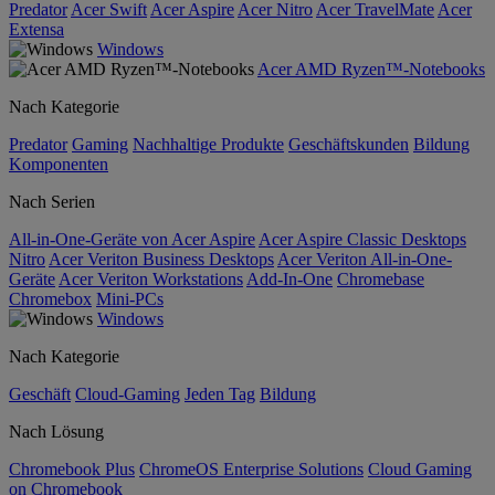
Predator
Acer Swift
Acer Aspire
Acer Nitro
Acer TravelMate
Acer
Extensa
Windows
Acer AMD Ryzen™-Notebooks
Nach Kategorie
Predator
Gaming
Nachhaltige Produkte
Geschäftskunden
Bildung
Komponenten
Nach Serien
All-in-One-Geräte von Acer Aspire
Acer Aspire Classic Desktops
Nitro
Acer Veriton Business Desktops
Acer Veriton All-in-One-
Geräte
Acer Veriton Workstations
Add-In-One
Chromebase
Chromebox
Mini-PCs
Windows
Nach Kategorie
Geschäft
Cloud-Gaming
Jeden Tag
Bildung
Nach Lösung
Chromebook Plus
ChromeOS Enterprise Solutions
Cloud Gaming
on Chromebook