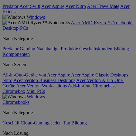
Predator
Acer Swift
Acer Aspire
Acer Nitro
Acer TravelMate
Acer
Extensa
Windows
Acer AMD Ryzen™-Notebooks
Desktop-PCs
Nach Kategorie
Predator
Gaming
Nachhaltige Produkte
Geschäftskunden
Bildung
Komponenten
Nach Serien
All-in-One-Geräte von Acer Aspire
Acer Aspire Classic Desktops
Nitro
Acer Veriton Business Desktops
Acer Veriton All-in-One-
Geräte
Acer Veriton Workstations
Add-In-One
Chromebase
Chromebox
Mini-PCs
Windows
Chromebooks
Nach Kategorie
Geschäft
Cloud-Gaming
Jeden Tag
Bildung
Nach Lösung