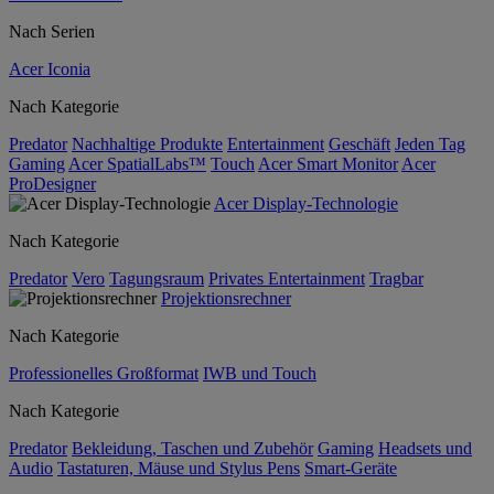
Nach Serien
Acer Iconia
Nach Kategorie
Predator
Nachhaltige Produkte
Entertainment
Geschäft
Jeden Tag
Gaming
Acer SpatialLabs™
Touch
Acer Smart Monitor
Acer
ProDesigner
Acer Display-Technologie
Nach Kategorie
Predator
Vero
Tagungsraum
Privates Entertainment
Tragbar
Projektionsrechner
Nach Kategorie
Professionelles Großformat
IWB und Touch
Nach Kategorie
Predator
Bekleidung, Taschen und Zubehör
Gaming
Headsets und
Audio
Tastaturen, Mäuse und Stylus Pens
Smart-Geräte