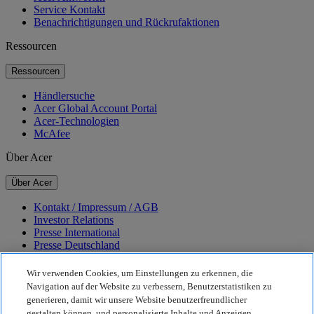
Service Kontakt
Benachrichtigungen und Rückrufaktionen
Ressourcen
Ressourcen
Händlersuche
Acer Global Account Portal
Acer-Technologien
McAfee
Über Acer
Über Acer
Kontakt / Impressum / AGB
Investor Relations
Presse International
Presse Deutschland
Auszeichnungen
Veranstaltungen
Wir verwenden Cookies, um Einstellungen zu erkennen, die
Navigation auf der Website zu verbessern, Benutzerstatistiken zu
Nachhaltigkeit
generieren, damit wir unsere Website benutzerfreundlicher
gestalten können, und personalisierte Inhalte und Anzeigen