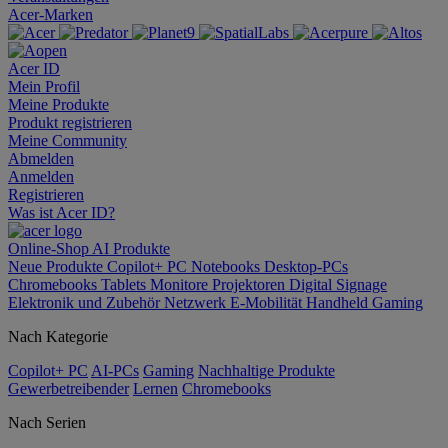
Acer-Marken
Acer ID
Mein Profil
Meine Produkte
Produkt registrieren
Meine Community
Abmelden
Anmelden
Registrieren
Was ist Acer ID?
Online-Shop
AI
Produkte
Neue Produkte
Copilot+ PC
Notebooks
Desktop-PCs
Chromebooks
Tablets
Monitore
Projektoren
Digital Signage
Elektronik und Zubehör
Netzwerk
E-Mobilität
Handheld Gaming
Nach Kategorie
Copilot+ PC
AI-PCs
Gaming
Nachhaltige Produkte
Gewerbetreibender
Lernen
Chromebooks
Nach Serien