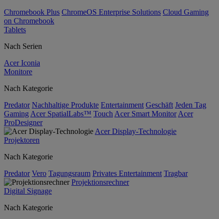
Chromebook Plus
ChromeOS Enterprise Solutions
Cloud Gaming
on Chromebook
Tablets
Nach Serien
Acer Iconia
Monitore
Nach Kategorie
Predator
Nachhaltige Produkte
Entertainment
Geschäft
Jeden Tag
Gaming
Acer SpatialLabs™
Touch
Acer Smart Monitor
Acer
ProDesigner
Acer Display-Technologie
Projektoren
Nach Kategorie
Predator
Vero
Tagungsraum
Privates Entertainment
Tragbar
Projektionsrechner
Digital Signage
Nach Kategorie