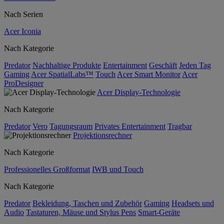
Nach Serien
Acer Iconia
Nach Kategorie
Predator
Nachhaltige Produkte
Entertainment
Geschäft
Jeden Tag
Gaming
Acer SpatialLabs™
Touch
Acer Smart Monitor
Acer
ProDesigner
Acer Display-Technologie
Nach Kategorie
Predator
Vero
Tagungsraum
Privates Entertainment
Tragbar
Projektionsrechner
Nach Kategorie
Professionelles Großformat
IWB und Touch
Nach Kategorie
Predator
Bekleidung, Taschen und Zubehör
Gaming
Headsets und
Audio
Tastaturen, Mäuse und Stylus Pens
Smart-Geräte