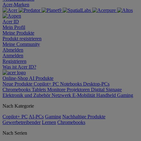
Acer-Marken
Acer ID
Mein Profil
Meine Produkte
Produkt registrieren
Meine Community
Abmelden
Anmelden
Registrieren
Was ist Acer ID?
Online-Shop
AI
Produkte
Neue Produkte
Copilot+ PC
Notebooks
Desktop-PCs
Chromebooks
Tablets
Monitore
Projektoren
Digital Signage
Elektronik und Zubehör
Netzwerk
E-Mobilität
Handheld Gaming
Nach Kategorie
Copilot+ PC
AI-PCs
Gaming
Nachhaltige Produkte
Gewerbetreibender
Lernen
Chromebooks
Nach Serien