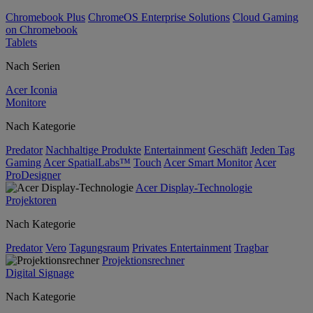
Chromebook Plus
ChromeOS Enterprise Solutions
Cloud Gaming
on Chromebook
Tablets
Nach Serien
Acer Iconia
Monitore
Nach Kategorie
Predator
Nachhaltige Produkte
Entertainment
Geschäft
Jeden Tag
Gaming
Acer SpatialLabs™
Touch
Acer Smart Monitor
Acer
ProDesigner
Acer Display-Technologie
Projektoren
Nach Kategorie
Predator
Vero
Tagungsraum
Privates Entertainment
Tragbar
Projektionsrechner
Digital Signage
Nach Kategorie