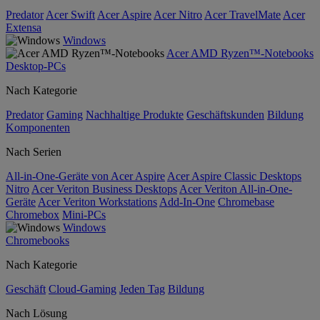
Predator
Acer Swift
Acer Aspire
Acer Nitro
Acer TravelMate
Acer
Extensa
Windows
Acer AMD Ryzen™-Notebooks
Desktop-PCs
Nach Kategorie
Predator
Gaming
Nachhaltige Produkte
Geschäftskunden
Bildung
Komponenten
Nach Serien
All-in-One-Geräte von Acer Aspire
Acer Aspire Classic Desktops
Nitro
Acer Veriton Business Desktops
Acer Veriton All-in-One-
Geräte
Acer Veriton Workstations
Add-In-One
Chromebase
Chromebox
Mini-PCs
Windows
Chromebooks
Nach Kategorie
Geschäft
Cloud-Gaming
Jeden Tag
Bildung
Nach Lösung