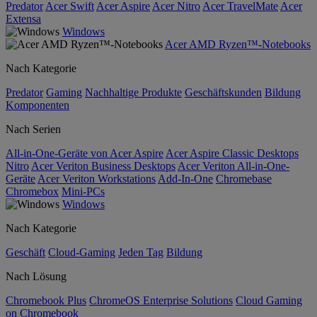
Predator
Acer Swift
Acer Aspire
Acer Nitro
Acer TravelMate
Acer
Extensa
Windows
Acer AMD Ryzen™-Notebooks
Nach Kategorie
Predator
Gaming
Nachhaltige Produkte
Geschäftskunden
Bildung
Komponenten
Nach Serien
All-in-One-Geräte von Acer Aspire
Acer Aspire Classic Desktops
Nitro
Acer Veriton Business Desktops
Acer Veriton All-in-One-
Geräte
Acer Veriton Workstations
Add-In-One
Chromebase
Chromebox
Mini-PCs
Windows
Nach Kategorie
Geschäft
Cloud-Gaming
Jeden Tag
Bildung
Nach Lösung
Chromebook Plus
ChromeOS Enterprise Solutions
Cloud Gaming
on Chromebook