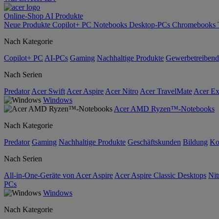
Online-Shop
AI
Produkte
Neue Produkte
Copilot+ PC
Notebooks
Desktop-PCs
Chromebooks
Nach Kategorie
Copilot+ PC
AI-PCs
Gaming
Nachhaltige Produkte
Gewerbetreibend
Nach Serien
Predator
Acer Swift
Acer Aspire
Acer Nitro
Acer TravelMate
Acer Ex
Windows
Acer AMD Ryzen™-Notebooks
Nach Kategorie
Predator
Gaming
Nachhaltige Produkte
Geschäftskunden
Bildung
Ko
Nach Serien
All-in-One-Geräte von Acer Aspire
Acer Aspire Classic Desktops
Nit
PCs
Windows
Nach Kategorie