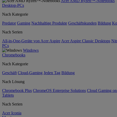
Acer AMD Ryzen™-Notebooks
Desktop-PCs
Nach Kategorie
Predator
Gaming
Nachhaltige Produkte
Geschäftskunden
Bildung
Ko
Nach Serien
All-in-One-Geräte von Acer Aspire
Acer Aspire Classic Desktops
Nit
PCs
Windows
Chromebooks
Nach Kategorie
Geschäft
Cloud-Gaming
Jeden Tag
Bildung
Nach Lösung
Chromebook Plus
ChromeOS Enterprise Solutions
Cloud Gaming o
Tablets
Nach Serien
Acer Iconia