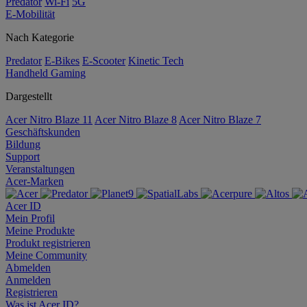
Predator
Wi-Fi
5G
E-Mobilität
Nach Kategorie
Predator
E-Bikes
E-Scooter
Kinetic Tech
Handheld Gaming
Dargestellt
Acer Nitro Blaze 11
Acer Nitro Blaze 8
Acer Nitro Blaze 7
Geschäftskunden
Bildung
Support
Veranstaltungen
Acer-Marken
Acer ID
Mein Profil
Meine Produkte
Produkt registrieren
Meine Community
Abmelden
Anmelden
Registrieren
Was ist Acer ID?