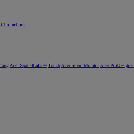
n Chromebook
ming
Acer SpatialLabs™
Touch
Acer Smart Monitor
Acer ProDesigner