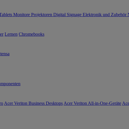
Tablets
Monitore
Projektoren
Digital Signage
Elektronik und Zubehör
er
Lernen
Chromebooks
tensa
mponenten
ro
Acer Veriton Business Desktops
Acer Veriton All-in-One-Geräte
Ace