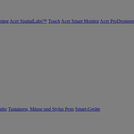
ming
Acer SpatialLabs™
Touch
Acer Smart Monitor
Acer ProDesigner
udio
Tastaturen, Mäuse und Stylus Pens
Smart-Geräte