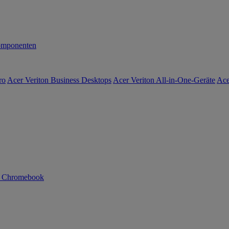
mponenten
ro
Acer Veriton Business Desktops
Acer Veriton All-in-One-Geräte
Ace
n Chromebook