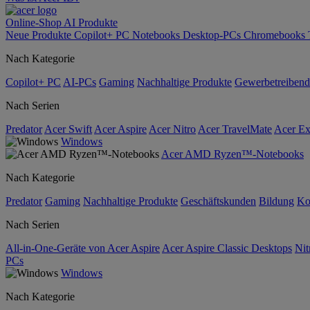
Online-Shop
AI
Produkte
Neue Produkte
Copilot+ PC
Notebooks
Desktop-PCs
Chromebooks
Nach Kategorie
Copilot+ PC
AI-PCs
Gaming
Nachhaltige Produkte
Gewerbetreibend
Nach Serien
Predator
Acer Swift
Acer Aspire
Acer Nitro
Acer TravelMate
Acer Ex
Windows
Acer AMD Ryzen™-Notebooks
Nach Kategorie
Predator
Gaming
Nachhaltige Produkte
Geschäftskunden
Bildung
Ko
Nach Serien
All-in-One-Geräte von Acer Aspire
Acer Aspire Classic Desktops
Nit
PCs
Windows
Nach Kategorie