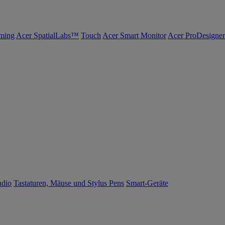
ming
Acer SpatialLabs™
Touch
Acer Smart Monitor
Acer ProDesigner
udio
Tastaturen, Mäuse und Stylus Pens
Smart-Geräte