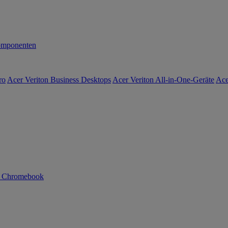
mponenten
ro
Acer Veriton Business Desktops
Acer Veriton All-in-One-Geräte
Ace
n Chromebook