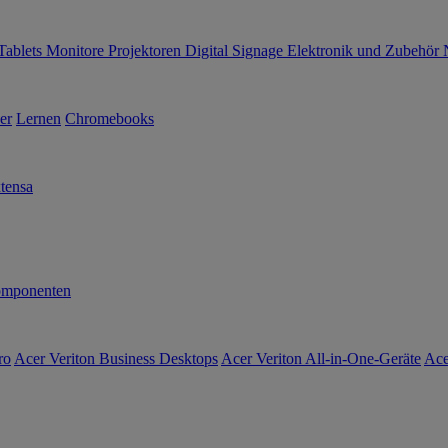
Tablets
Monitore
Projektoren
Digital Signage
Elektronik und Zubehör
er
Lernen
Chromebooks
tensa
mponenten
ro
Acer Veriton Business Desktops
Acer Veriton All-in-One-Geräte
Ace