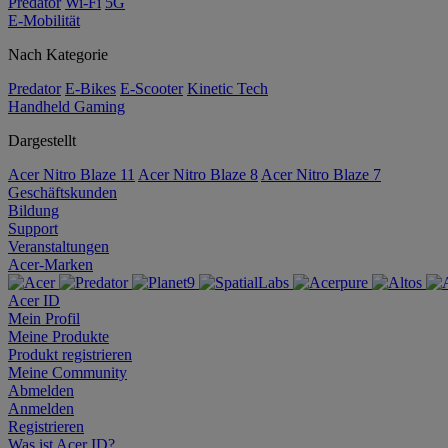
Predator
Wi-Fi
5G
E-Mobilität
Nach Kategorie
Predator
E-Bikes
E-Scooter
Kinetic Tech
Handheld Gaming
Dargestellt
Acer Nitro Blaze 11
Acer Nitro Blaze 8
Acer Nitro Blaze 7
Geschäftskunden
Bildung
Support
Veranstaltungen
Acer-Marken
Acer ID
Mein Profil
Meine Produkte
Produkt registrieren
Meine Community
Abmelden
Anmelden
Registrieren
Was ist Acer ID?