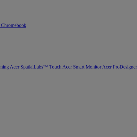
n Chromebook
ming
Acer SpatialLabs™
Touch
Acer Smart Monitor
Acer ProDesigner