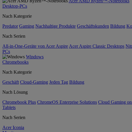
Acer AMD Ryzen™-Notebooks
Desktop-PCs
Nach Kategorie
Predator
Gaming
Nachhaltige Produkte
Geschäftskunden
Bildung
Ko
Nach Serien
All-in-One-Geräte von Acer Aspire
Acer Aspire Classic Desktops
Nit
PCs
Windows
Chromebooks
Nach Kategorie
Geschäft
Cloud-Gaming
Jeden Tag
Bildung
Nach Lösung
Chromebook Plus
ChromeOS Enterprise Solutions
Cloud Gaming o
Tablets
Nach Serien
Acer Iconia