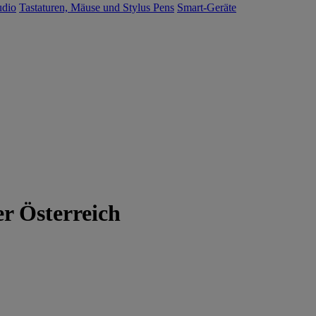
udio
Tastaturen, Mäuse und Stylus Pens
Smart-Geräte
r Österreich