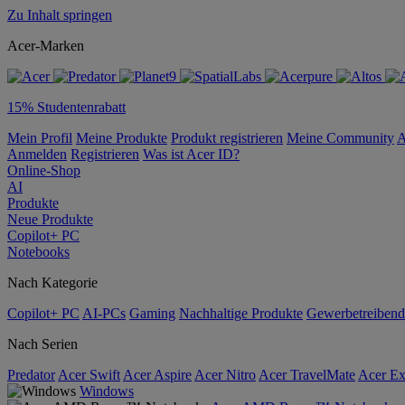
Zu Inhalt springen
Acer-Marken
15% Studentenrabatt
Mein Profil
Meine Produkte
Produkt registrieren
Meine Community
A
Anmelden
Registrieren
Was ist Acer ID?
Online-Shop
AI
Produkte
Neue Produkte
Copilot+ PC
Notebooks
Nach Kategorie
Copilot+ PC
AI-PCs
Gaming
Nachhaltige Produkte
Gewerbetreibend
Nach Serien
Predator
Acer Swift
Acer Aspire
Acer Nitro
Acer TravelMate
Acer Ex
Windows