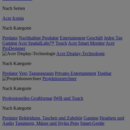
Nach Serien
Acer Iconia
Nach Kategorie
Predator
Nachhaltige Produkte
Entertainment
Geschäft
Jeden Tag
Gaming
Acer SpatialLabs™
Touch
Acer Smart Monitor
Acer
ProDesigner
Acer Display-Technologie
Nach Kategorie
Predator
Vero
Tagungsraum
Privates Entertainment
Tragbar
Projektionsrechner
Nach Kategorie
Professionelles Großformat
IWB und Touch
Nach Kategorie
Predator
Bekleidung, Taschen und Zubehör
Gaming
Headsets und
Audio
Tastaturen, Mäuse und Stylus Pens
Smart-Geräte