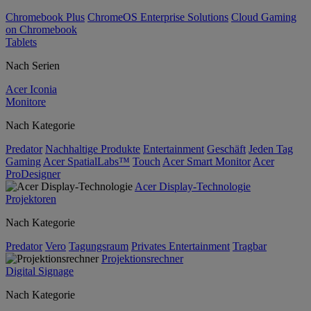
Chromebook Plus
ChromeOS Enterprise Solutions
Cloud Gaming
on Chromebook
Tablets
Nach Serien
Acer Iconia
Monitore
Nach Kategorie
Predator
Nachhaltige Produkte
Entertainment
Geschäft
Jeden Tag
Gaming
Acer SpatialLabs™
Touch
Acer Smart Monitor
Acer
ProDesigner
Acer Display-Technologie
Projektoren
Nach Kategorie
Predator
Vero
Tagungsraum
Privates Entertainment
Tragbar
Projektionsrechner
Digital Signage
Nach Kategorie