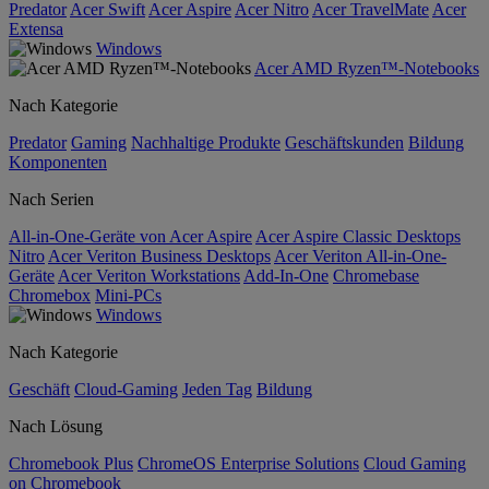
Predator
Acer Swift
Acer Aspire
Acer Nitro
Acer TravelMate
Acer
Extensa
Windows
Acer AMD Ryzen™-Notebooks
Nach Kategorie
Predator
Gaming
Nachhaltige Produkte
Geschäftskunden
Bildung
Komponenten
Nach Serien
All-in-One-Geräte von Acer Aspire
Acer Aspire Classic Desktops
Nitro
Acer Veriton Business Desktops
Acer Veriton All-in-One-
Geräte
Acer Veriton Workstations
Add-In-One
Chromebase
Chromebox
Mini-PCs
Windows
Nach Kategorie
Geschäft
Cloud-Gaming
Jeden Tag
Bildung
Nach Lösung
Chromebook Plus
ChromeOS Enterprise Solutions
Cloud Gaming
on Chromebook