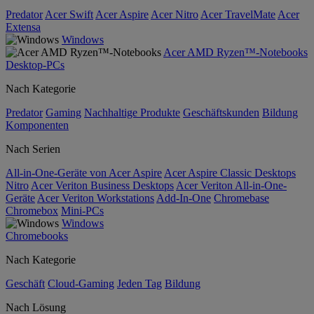
Predator
Acer Swift
Acer Aspire
Acer Nitro
Acer TravelMate
Acer
Extensa
Windows
Acer AMD Ryzen™-Notebooks
Desktop-PCs
Nach Kategorie
Predator
Gaming
Nachhaltige Produkte
Geschäftskunden
Bildung
Komponenten
Nach Serien
All-in-One-Geräte von Acer Aspire
Acer Aspire Classic Desktops
Nitro
Acer Veriton Business Desktops
Acer Veriton All-in-One-
Geräte
Acer Veriton Workstations
Add-In-One
Chromebase
Chromebox
Mini-PCs
Windows
Chromebooks
Nach Kategorie
Geschäft
Cloud-Gaming
Jeden Tag
Bildung
Nach Lösung