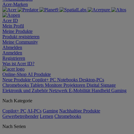
Acer-Marken
Acer ID
Mein Profil
Meine Produkte
Produkt registrieren
Meine Community
Abmelden
Anmelden
Registrieren
Was ist Acer ID?
Online-Shop
AI
Produkte
Neue Produkte
Copilot+ PC
Notebooks
Desktop-PCs
Chromebooks
Tablets
Monitore
Projektoren
Digital Signage
Elektronik und Zubehör
Netzwerk
E-Mobilität
Handheld Gaming
Nach Kategorie
Copilot+ PC
AI-PCs
Gaming
Nachhaltige Produkte
Gewerbetreibender
Lernen
Chromebooks
Nach Serien