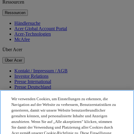
Ressourcen
Ressourcen
Händlersuche
Acer Global Account Portal
Acer-Technologien
McAfee
Über Acer
Über Acer
Kontakt / Impressum / AGB
Investor Relations
Presse International
Presse Deutschland
Auszeichnungen
Veranstaltungen
Wir verwenden Cookies, um Einstellungen zu erkennen, die
Navigation auf der Website zu verbessern, Benutzerstatistiken zu
Nachhaltigkeit
generieren, damit wir unsere Website benutzerfreundlicher
gestalten können, und personalisierte Inhalte und Anzeigen
Nachhaltigkeit
anzubieten. Wenn Sie auf „Alle akzeptieren“ klicken, stimmen
Sie damit der Verwendung und Platzierung aller Cookies durch
Corporate Social Responsibility
Acer gemäß unserer Cookie-Richtlinie zu. Diese Einwilligung