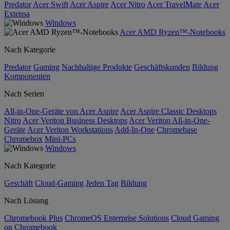
Predator
Acer Swift
Acer Aspire
Acer Nitro
Acer TravelMate
Acer
Extensa
Windows
Acer AMD Ryzen™-Notebooks
Nach Kategorie
Predator
Gaming
Nachhaltige Produkte
Geschäftskunden
Bildung
Komponenten
Nach Serien
All-in-One-Geräte von Acer Aspire
Acer Aspire Classic Desktops
Nitro
Acer Veriton Business Desktops
Acer Veriton All-in-One-
Geräte
Acer Veriton Workstations
Add-In-One
Chromebase
Chromebox
Mini-PCs
Windows
Nach Kategorie
Geschäft
Cloud-Gaming
Jeden Tag
Bildung
Nach Lösung
Chromebook Plus
ChromeOS Enterprise Solutions
Cloud Gaming
on Chromebook