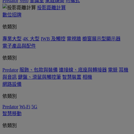
Predator
Vero
會議室
家庭娛樂
可攜式
投影距離計算
數位招牌
依類別
專業大型
4K 大型
IWB 及觸控
電視牆
櫥窗展示型顯示器
電子產品與配件
依類別
Predator
服飾、包款與裝備
連接線、底座與轉接器
電競
耳機
與音訊
鍵盤、滑鼠與觸控筆
智慧裝置
相機
網路設備
依類別
Predator
Wi-Fi
5G
智慧移動
依類別