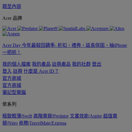
跳至內容
Acer 品牌
Acer Day 今年最殺回饋季- 折扣、禮券、延長保固、抽iPhone
一把抓！
我的個人檔案
我的產品
註冊產品
我的社群
登出
登入
註冊
什麼是 Acer ID？
官方商城
官方商城
筆記型電腦
依系列
極致輕薄|Swift
高階電競|Predator
文書效能|Aspire
超值電
競|Nitro
商務|TravelMate/Extensa