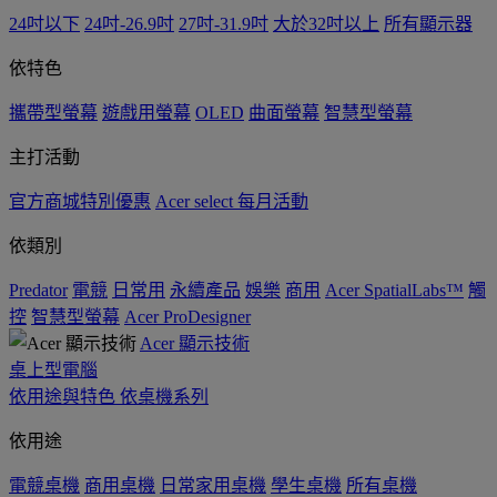
24吋以下
24吋-26.9吋
27吋-31.9吋
大於32吋以上
所有顯示器
依特色
攜帶型螢幕
遊戲用螢幕
OLED
曲面螢幕
智慧型螢幕
主打活動
官方商城特別優惠
Acer select 每月活動
依類別
Predator
電競
日常用
永續產品
娛樂
商用
Acer SpatialLabs™
觸
控
智慧型螢幕
Acer ProDesigner
Acer 顯示技術
桌上型電腦
依用途與特色
依桌機系列
依用途
電競桌機
商用桌機
日常家用桌機
學生桌機
所有桌機