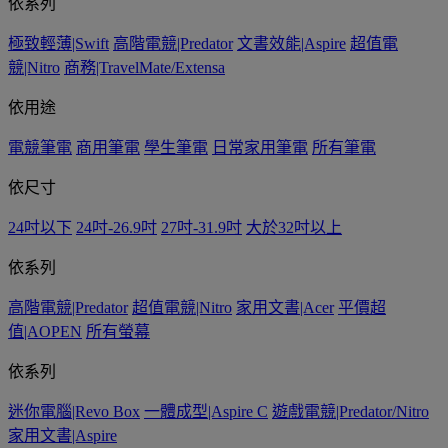
依系列
極致輕薄|Swift
高階電競|Predator
文書效能|Aspire
超值電
競|Nitro
商務|TravelMate/Extensa
依用途
電競筆電
商用筆電
學生筆電
日常家用筆電
所有筆電
依尺寸
24吋以下
24吋-26.9吋
27吋-31.9吋
大於32吋以上
依系列
高階電競|Predator
超值電競|Nitro
家用文書|Acer
平價超
值|AOPEN
所有螢幕
依系列
迷你電腦|Revo Box
一體成型|Aspire C
遊戲電競|Predator/Nitro
家用文書|Aspire