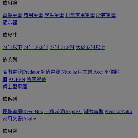
依用途
電競筆電
商用筆電
學生筆電
日常家用筆電
所有筆電
顯示器
依尺寸
24吋以下
24吋-26.9吋
27吋-31.9吋
大於32吋以上
依系列
高階電競|Predator
超值電競|Nitro
家用文書|Acer
平價超
值|AOPEN
所有螢幕
桌上型電腦
依系列
迷你電腦|Revo Box
一體成型|Aspire C
遊戲電競|Predator/Nitro
家用文書|Aspire
依用途