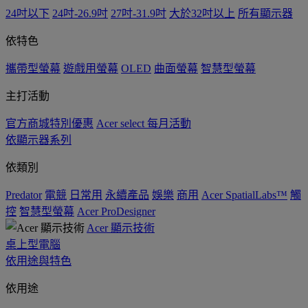
24吋以下
24吋-26.9吋
27吋-31.9吋
大於32吋以上
所有顯示器
依特色
攜帶型螢幕
遊戲用螢幕
OLED
曲面螢幕
智慧型螢幕
主打活動
官方商城特別優惠
Acer select 每月活動
依顯示器系列
依類別
Predator
電競
日常用
永續產品
娛樂
商用
Acer SpatialLabs™
觸
控
智慧型螢幕
Acer ProDesigner
Acer 顯示技術
桌上型電腦
依用途與特色
依用途