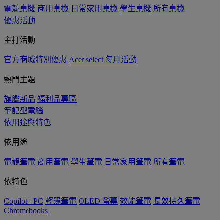
電競桌機
商用桌機
日常家用桌機
學生桌機
所有桌機
優惠活動
主打活動
官方商城特別優惠
Acer select 每月活動
熱門主題
旗艦新品
福利品專區
筆記型電腦
依用途與特色
依用途
電競筆電
商用筆電
學生筆電
日常家用筆電
所有筆電
依特色
Copilot+ PC
輕薄筆電
OLED 螢幕
效能筆電
長效持久筆電
Chromebooks