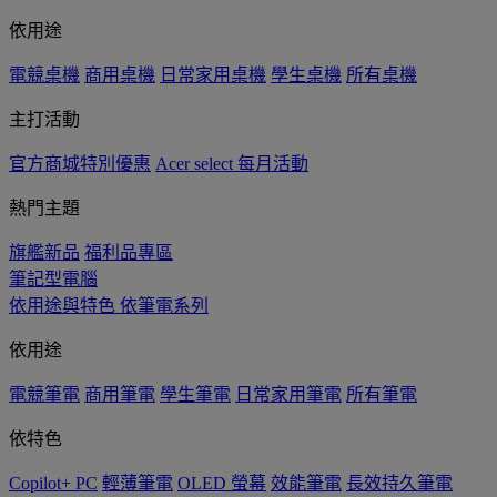
依用途
電競桌機
商用桌機
日常家用桌機
學生桌機
所有桌機
主打活動
官方商城特別優惠
Acer select 每月活動
熱門主題
旗艦新品
福利品專區
筆記型電腦
依用途與特色
依筆電系列
依用途
電競筆電
商用筆電
學生筆電
日常家用筆電
所有筆電
依特色
Copilot+ PC
輕薄筆電
OLED 螢幕
效能筆電
長效持久筆電