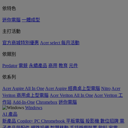
依特色
迷你電腦
一體成型
主打活動
官方商城特別優惠
Acer select 每月活動
依類別
Predator
電競
永續產品
商用
教育
元件
依系列
Acer Aspire All In One
Acer Aspire 經典桌上型電腦
Nitro
Acer
Veriton 商用桌上型電腦
Acer Veriton All In One
Acer Veriton 工
作站
Add-In-One
Chromebox
迷你電腦
Windows
AI
產品
新產品
Copilot+ PC
Chromebook
平板電腦
投影機
數位招牌
電
子產品與配件
網路設備
智慧移動
手持遊戲裝置
飲料
家電