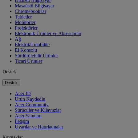
Dizüstü Bilgisayar
Masaüstü Bilgisayar
Chromebook'lar
Tabletler
Monitörler
Projektörler
Elektronik Ürünler ve Aksesuarlar
Ağ
Elektrikli mobilite
El Konsolu
Sürdürülebilir Ürünler
Ticari Ürünler
Destek
Destek
Acer ID
Ürün Kaydedin
Acer Community
Sürücüler ve Kılavuzlar
Acer Yanıtları
İletişim
Uyarılar ve Hatırlatmalar
Kaynaklar