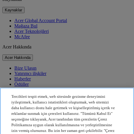
Kaynaklar
Acer Global Account Portal
Mağaza Bul
Acer Teknolojileri
McAfee
Acer Hakkında
Acer Hakkında
Bize Ulaşın
Yatırımcı ilişkiler
Haberler
Ödüller
Etkinlikler
Tercihleri tespit etmek, web sitesinde gezinme deneyimini
Sürdürülebilirlik
iyileştirmek, kullanıcı istatistikleri oluşturmak, web sitemizi
daha kullanıcı dostu hale getirmek ve kişiselleştirilmiş içerik ve
Sürdürülebilirlik
reklamlar sunmak için çerezleri kullanırız. "Tümünü Kabul Et"
seçeneğine tıklayarak, Acer tarafından tüm çerezlerin Çerez
Kurumsal Sosyal Sorumluluk
Politikamıza uygun olarak kullanılmasına ve yerleştirilmesine
Ürün Karbon Ayak İzi
izin vermiş olursunuz. Bu izin her zaman geri çekilebilir. "Çerez
Project Humanity