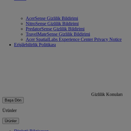
AcerSense Gizlilik Bildirimi
NitroSense Gizlilik Bildirimi
PredatorSense Gizlilik Bildirimi
TravelMateSense Gizlilik Bildirimi
Acer SpatialLabs Experience Center Privacy Notice
Erişilebilirlik Politikası
Gizlilik Konuları
Başa Dön
Ürünler
Ürünler