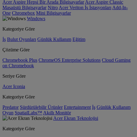
Acer Aspire Hepsi Bir Arada Bilgisayarlar
Acer Aspire Classic
Masaüstü Bilgisayarlar
Nitro
Acer Veriton İş İstasyonları
Add-In-
One
Chromebox
Mini Bilgisayarlar
Windows
Kategoriye Göre
İş
Bulut Oyunları
Günlük Kullanım
Eğitim
Çözüme Göre
Chromebook Plus
ChromeOS Enterprise Solutions
Cloud Gaming
on Chromebook
Seriye Göre
Acer Iconia
Kategoriye Göre
Predator
Sürdürülebilir Ürünler
Entertainment
İş
Günlük Kullanım
Oyun
SpatialLabs™
Akıllı Monitör
Acer Ekran Teknolojisi
Kategoriye Göre