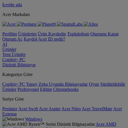
İçeriğe atla
Acer Markaları
Profilim
Ürünlerim
Ürün Kaydedin
Topluluğum
Oturumu Kapat
Oturum Aç
Kaydol
Acer ID nedir?
AI
Ürünler
Yeni Ürünler
Copilot+ PC
Dizüstü Bilgisayar
Kategoriye Göre
Copilot+ PC
Yapay Zeka Uyumlu Bilgisayarlar
Oyun
Sürdürülebilir
Ürünler
Profesyonel
Eğitim
Chromebooks
Seriye Göre
Predator
Acer Swift
Acer Aspire
Acer Nitro
Acer TravelMate
Acer
Extensa
Windows
Acer AMD