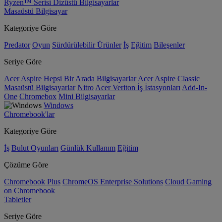
Ryzen™ Serisi Dizüstü Bilgisayarlar
Masaüstü Bilgisayar
Kategoriye Göre
Predator
Oyun
Sürdürülebilir Ürünler
İş
Eğitim
Bileşenler
Seriye Göre
Acer Aspire Hepsi Bir Arada Bilgisayarlar
Acer Aspire Classic
Masaüstü Bilgisayarlar
Nitro
Acer Veriton İş İstasyonları
Add-In-
One
Chromebox
Mini Bilgisayarlar
Windows
Chromebook'lar
Kategoriye Göre
İş
Bulut Oyunları
Günlük Kullanım
Eğitim
Çözüme Göre
Chromebook Plus
ChromeOS Enterprise Solutions
Cloud Gaming
on Chromebook
Tabletler
Seriye Göre