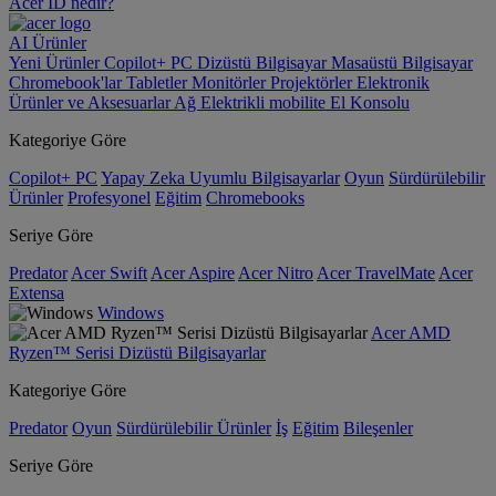
Acer ID nedir?
AI
Ürünler
Yeni Ürünler
Copilot+ PC
Dizüstü Bilgisayar
Masaüstü Bilgisayar
Chromebook'lar
Tabletler
Monitörler
Projektörler
Elektronik
Ürünler ve Aksesuarlar
Ağ
Elektrikli mobilite
El Konsolu
Kategoriye Göre
Copilot+ PC
Yapay Zeka Uyumlu Bilgisayarlar
Oyun
Sürdürülebilir
Ürünler
Profesyonel
Eğitim
Chromebooks
Seriye Göre
Predator
Acer Swift
Acer Aspire
Acer Nitro
Acer TravelMate
Acer
Extensa
Windows
Acer AMD
Ryzen™ Serisi Dizüstü Bilgisayarlar
Kategoriye Göre
Predator
Oyun
Sürdürülebilir Ürünler
İş
Eğitim
Bileşenler
Seriye Göre