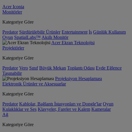
Acer Iconia
Monitörler
Kategoriye Göre
Predator
Sürdürülebilir Ürünler
Entertainment
İş
Günlük Kullanım
Oyun
SpatialLabs™
Akıllı Monitör
Acer Ekran Teknolojisi
Projektörler
Kategoriye Göre
Predator
Vero
Sınıf
Büyük Mekan
Toplantı Odası
Evde Eğlence
Taşınabilir
Projeksiyon Hesaplaması
Elektronik Ürünler ve Aksesuarlar
Kategoriye Göre
Predator
Kablolar, Bağlantı İstasyonları ve Dongle'lar
Oyun
Kulaklıklar ve Ses
Klavyeler, Fareler ve Kalem
Kameralar
Ağ
Kategoriye Göre