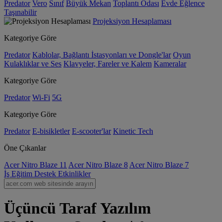
Predator
Vero
Sınıf
Büyük Mekan
Toplantı Odası
Evde Eğlence
Taşınabilir
Projeksiyon Hesaplaması
Kategoriye Göre
Predator
Kablolar, Bağlantı İstasyonları ve Dongle'lar
Oyun
Kulaklıklar ve Ses
Klavyeler, Fareler ve Kalem
Kameralar
Kategoriye Göre
Predator
Wi-Fi
5G
Kategoriye Göre
Predator
E-bisikletler
E-scooter'lar
Kinetic Tech
Öne Çıkanlar
Acer Nitro Blaze 11
Acer Nitro Blaze 8
Acer Nitro Blaze 7
İş
Eğitim
Destek
Etkinlikler
Üçüncü Taraf Yazılım