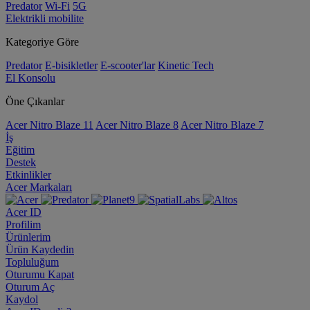
Predator
Wi-Fi
5G
Elektrikli mobilite
Kategoriye Göre
Predator
E-bisikletler
E-scooter'lar
Kinetic Tech
El Konsolu
Öne Çıkanlar
Acer Nitro Blaze 11
Acer Nitro Blaze 8
Acer Nitro Blaze 7
İş
Eğitim
Destek
Etkinlikler
Acer Markaları
Acer ID
Profilim
Ürünlerim
Ürün Kaydedin
Topluluğum
Oturumu Kapat
Oturum Aç
Kaydol