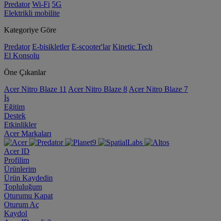
Predator
Wi-Fi
5G
Elektrikli mobilite
Kategoriye Göre
Predator
E-bisikletler
E-scooter'lar
Kinetic Tech
El Konsolu
Öne Çıkanlar
Acer Nitro Blaze 11
Acer Nitro Blaze 8
Acer Nitro Blaze 7
İş
Eğitim
Destek
Etkinlikler
Acer Markaları
Acer ID
Profilim
Ürünlerim
Ürün Kaydedin
Topluluğum
Oturumu Kapat
Oturum Aç
Kaydol