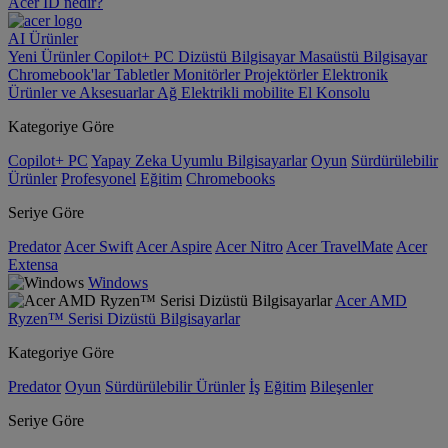
Acer ID nedir?
AI
Ürünler
Yeni Ürünler
Copilot+ PC
Dizüstü Bilgisayar
Masaüstü Bilgisayar
Chromebook'lar
Tabletler
Monitörler
Projektörler
Elektronik
Ürünler ve Aksesuarlar
Ağ
Elektrikli mobilite
El Konsolu
Kategoriye Göre
Copilot+ PC
Yapay Zeka Uyumlu Bilgisayarlar
Oyun
Sürdürülebilir
Ürünler
Profesyonel
Eğitim
Chromebooks
Seriye Göre
Predator
Acer Swift
Acer Aspire
Acer Nitro
Acer TravelMate
Acer
Extensa
Windows
Acer AMD
Ryzen™ Serisi Dizüstü Bilgisayarlar
Kategoriye Göre
Predator
Oyun
Sürdürülebilir Ürünler
İş
Eğitim
Bileşenler
Seriye Göre