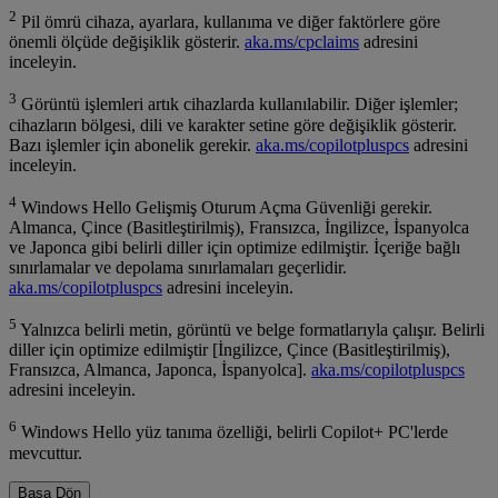
2
Pil ömrü cihaza, ayarlara, kullanıma ve diğer faktörlere göre
önemli ölçüde değişiklik gösterir.
aka.ms/cpclaims
adresini
inceleyin.
3
Görüntü işlemleri artık cihazlarda kullanılabilir. Diğer işlemler;
cihazların bölgesi, dili ve karakter setine göre değişiklik gösterir.
Bazı işlemler için abonelik gerekir.
aka.ms/copilotpluspcs
adresini
inceleyin.
4
Windows Hello Gelişmiş Oturum Açma Güvenliği gerekir.
Almanca, Çince (Basitleştirilmiş), Fransızca, İngilizce, İspanyolca
ve Japonca gibi belirli diller için optimize edilmiştir. İçeriğe bağlı
sınırlamalar ve depolama sınırlamaları geçerlidir.
aka.ms/copilotpluspcs
adresini inceleyin.
5
Yalnızca belirli metin, görüntü ve belge formatlarıyla çalışır. Belirli
diller için optimize edilmiştir [İngilizce, Çince (Basitleştirilmiş),
Fransızca, Almanca, Japonca, İspanyolca].
aka.ms/copilotpluspcs
adresini inceleyin.
6
Windows Hello yüz tanıma özelliği, belirli Copilot+ PC'lerde
mevcuttur.
Başa Dön