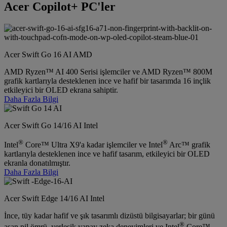
Acer Copilot+ PC'ler
Acer Swift Go 16 AI AMD
AMD Ryzen™ AI 400 Serisi işlemciler ve AMD Ryzen™ 800M
grafik kartlarıyla desteklenen ince ve hafif bir tasarımda 16 inçlik
etkileyici bir OLED ekrana sahiptir.
Daha Fazla Bilgi
Acer Swift Go 14/16 AI Intel
®
®
Intel
Core™ Ultra X9'a kadar işlemciler ve Intel
Arc™ grafik
kartlarıyla desteklenen ince ve hafif tasarım, etkileyici bir OLED
ekranla donatılmıştır.
Daha Fazla Bilgi
Acer Swift Edge 14/16 AI Intel
İnce, tüy kadar hafif ve şık tasarımlı dizüstü bilgisayarlar; bir günü
®
aşan pil ömrü, yerleşik yapay zeka deneyimleri ve Intel
Core™