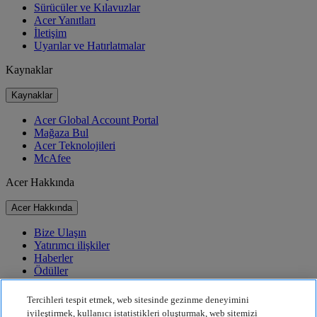
Sürücüler ve Kılavuzlar
Acer Yanıtları
İletişim
Uyarılar ve Hatırlatmalar
Kaynaklar
Kaynaklar
Acer Global Account Portal
Mağaza Bul
Acer Teknolojileri
McAfee
Acer Hakkında
Acer Hakkında
Bize Ulaşın
Yatırımcı ilişkiler
Haberler
Ödüller
Etkinlikler
Tercihleri tespit etmek, web sitesinde gezinme deneyimini
Sürdürülebilirlik
iyileştirmek, kullanıcı istatistikleri oluşturmak, web sitemizi