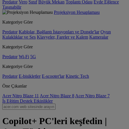
Predator
Vero
Sınıf
Büyük Mekan
Toplantı Odası
Evde Eğlence
Taşınabilir
Projeksiyon Hesaplaması
Kategoriye Göre
Predator
Kablolar, Bağlantı İstasyonları ve Dongle'lar
Oyun
Kulaklıklar ve Ses
Klavyeler, Fareler ve Kalem
Kameralar
Kategoriye Göre
Predator
Wi-Fi
5G
Kategoriye Göre
Predator
E-bisikletler
E-scooter'lar
Kinetic Tech
Öne Çıkanlar
Acer Nitro Blaze 11
Acer Nitro Blaze 8
Acer Nitro Blaze 7
İş
Eğitim
Destek
Etkinlikler
Copilot+ PC'leri keşfedin |