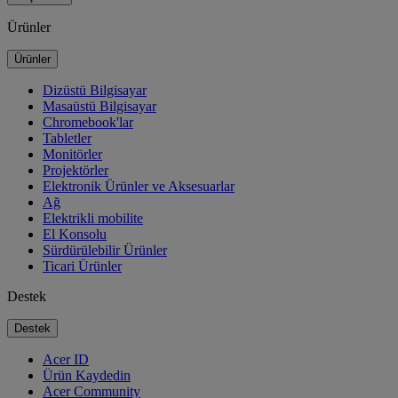
Ürünler
Ürünler
Dizüstü Bilgisayar
Masaüstü Bilgisayar
Chromebook'lar
Tabletler
Monitörler
Projektörler
Elektronik Ürünler ve Aksesuarlar
Ağ
Elektrikli mobilite
El Konsolu
Sürdürülebilir Ürünler
Ticari Ürünler
Destek
Destek
Acer ID
Ürün Kaydedin
Acer Community