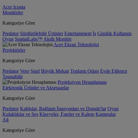
Acer Iconia
Monitörler
Kategoriye Göre
Predator
Sürdürülebilir Ürünler
Entertainment
İş
Günlük Kullanım
Oyun
SpatialLabs™
Akıllı Monitör
Acer Ekran Teknolojisi
Projektörler
Kategoriye Göre
Predator
Vero
Sınıf
Büyük Mekan
Toplantı Odası
Evde Eğlence
Taşınabilir
Projeksiyon Hesaplaması
Elektronik Ürünler ve Aksesuarlar
Kategoriye Göre
Predator
Kablolar, Bağlantı İstasyonları ve Dongle'lar
Oyun
Kulaklıklar ve Ses
Klavyeler, Fareler ve Kalem
Kameralar
Ağ
Kategoriye Göre