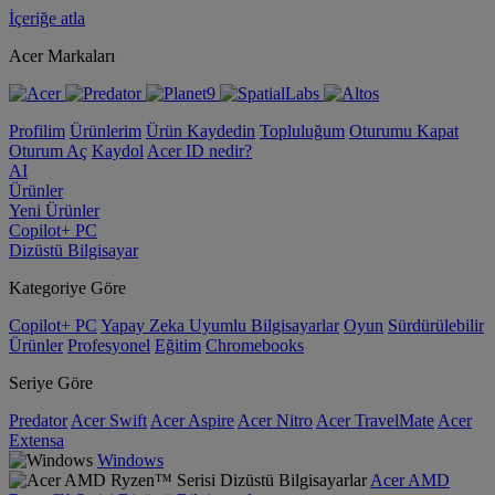
İçeriğe atla
Acer Markaları
Profilim
Ürünlerim
Ürün Kaydedin
Topluluğum
Oturumu Kapat
Oturum Aç
Kaydol
Acer ID nedir?
AI
Ürünler
Yeni Ürünler
Copilot+ PC
Dizüstü Bilgisayar
Kategoriye Göre
Copilot+ PC
Yapay Zeka Uyumlu Bilgisayarlar
Oyun
Sürdürülebilir
Ürünler
Profesyonel
Eğitim
Chromebooks
Seriye Göre
Predator
Acer Swift
Acer Aspire
Acer Nitro
Acer TravelMate
Acer
Extensa
Windows
Acer AMD