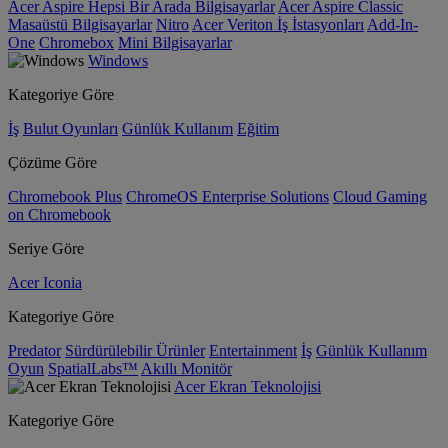
Acer Aspire Hepsi Bir Arada Bilgisayarlar
Acer Aspire Classic
Masaüstü Bilgisayarlar
Nitro
Acer Veriton İş İstasyonları
Add-In-
One
Chromebox
Mini Bilgisayarlar
Windows
Kategoriye Göre
İş
Bulut Oyunları
Günlük Kullanım
Eğitim
Çözüme Göre
Chromebook Plus
ChromeOS Enterprise Solutions
Cloud Gaming
on Chromebook
Seriye Göre
Acer Iconia
Kategoriye Göre
Predator
Sürdürülebilir Ürünler
Entertainment
İş
Günlük Kullanım
Oyun
SpatialLabs™
Akıllı Monitör
Acer Ekran Teknolojisi
Kategoriye Göre