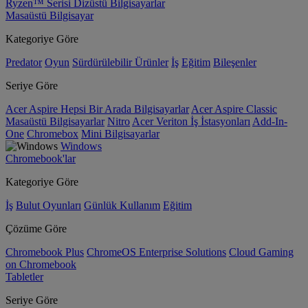
Ryzen™ Serisi Dizüstü Bilgisayarlar
Masaüstü Bilgisayar
Kategoriye Göre
Predator
Oyun
Sürdürülebilir Ürünler
İş
Eğitim
Bileşenler
Seriye Göre
Acer Aspire Hepsi Bir Arada Bilgisayarlar
Acer Aspire Classic
Masaüstü Bilgisayarlar
Nitro
Acer Veriton İş İstasyonları
Add-In-
One
Chromebox
Mini Bilgisayarlar
Windows
Chromebook'lar
Kategoriye Göre
İş
Bulut Oyunları
Günlük Kullanım
Eğitim
Çözüme Göre
Chromebook Plus
ChromeOS Enterprise Solutions
Cloud Gaming
on Chromebook
Tabletler
Seriye Göre