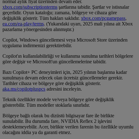
normal aylık fiyat üzerinden devam eder.
xbox.com/subscriptionterms
şartlarına tabidir. Şartlar ve istisnalar
geçerlidir. Oyun kataloğu; zamana, bölgeye ve cihaza göre
değişiklik gösterir. Tüm hakları saklıdır.
xbox.com/pcgamepass
,
ea.com/ea-play/terms
. (Yukarıdaki uyarı, 2025 mali yılına ait Xbox
pazarlama yönergesinden alınmıştır.)
Copilot, Windows güncellemesi veya Microsoft Store üzerinden
uygulama indirmenizi gerektirebilir.
Copilot'ın kullanılabilirliği ve kullanıma sunulma tarihleri bölgelere
göre değişir ve Microsoft'un güncellemelerine tabidir.
Bazı Copilot+ PC deneyimleri için, 2025 yılının başlarına kadar
sunulmaya devam edecek olan ücretsiz güncellemeler gerekir.
Tarihler cihaza ve bölgeye göre değişiklik gösterir.
aka.ms/copilotpluspcs
adresini inceleyin.
Teknik özellikler modele ve/veya bölgeye göre değişiklik
gösterebilir. Tüm modeller stoklarla sınırlıdır.
Bölgeye bağlı olarak bu dizüstü bilgisayar fare ile birlikte
sunulabilir. Bu durumda fare, NVIDIA Reflex 2 işlevini
desteklemeyebilir. Acer, birlikte verilen farenin bu özellikle uyumlu
olacağını iddia ya da garanti etmez.