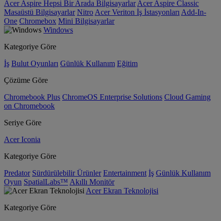
Acer Aspire Hepsi Bir Arada Bilgisayarlar
Acer Aspire Classic
Masaüstü Bilgisayarlar
Nitro
Acer Veriton İş İstasyonları
Add-In-
One
Chromebox
Mini Bilgisayarlar
Windows
Kategoriye Göre
İş
Bulut Oyunları
Günlük Kullanım
Eğitim
Çözüme Göre
Chromebook Plus
ChromeOS Enterprise Solutions
Cloud Gaming
on Chromebook
Seriye Göre
Acer Iconia
Kategoriye Göre
Predator
Sürdürülebilir Ürünler
Entertainment
İş
Günlük Kullanım
Oyun
SpatialLabs™
Akıllı Monitör
Acer Ekran Teknolojisi
Kategoriye Göre