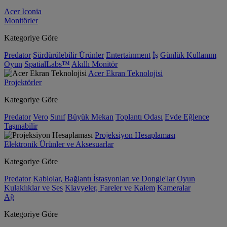
Acer Iconia
Monitörler
Kategoriye Göre
Predator
Sürdürülebilir Ürünler
Entertainment
İş
Günlük Kullanım
Oyun
SpatialLabs™
Akıllı Monitör
Acer Ekran Teknolojisi
Projektörler
Kategoriye Göre
Predator
Vero
Sınıf
Büyük Mekan
Toplantı Odası
Evde Eğlence
Taşınabilir
Projeksiyon Hesaplaması
Elektronik Ürünler ve Aksesuarlar
Kategoriye Göre
Predator
Kablolar, Bağlantı İstasyonları ve Dongle'lar
Oyun
Kulaklıklar ve Ses
Klavyeler, Fareler ve Kalem
Kameralar
Ağ
Kategoriye Göre