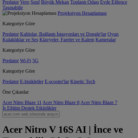
Predator
Vero
Sınıf
Büyük Mekan
Toplantı Odası
Evde Eğlence
Taşınabilir
Projeksiyon Hesaplaması
Kategoriye Göre
Predator
Kablolar, Bağlantı İstasyonları ve Dongle'lar
Oyun
Kulaklıklar ve Ses
Klavyeler, Fareler ve Kalem
Kameralar
Kategoriye Göre
Predator
Wi-Fi
5G
Kategoriye Göre
Predator
E-bisikletler
E-scooter'lar
Kinetic Tech
Öne Çıkanlar
Acer Nitro Blaze 11
Acer Nitro Blaze 8
Acer Nitro Blaze 7
İş
Eğitim
Destek
Etkinlikler
Acer Nitro V 16S AI | İnce ve