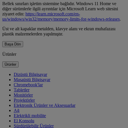
Bellek sınırları işletim sistemine bağlıdır. Windows 11 Home ve
diğer sürümlerle ilgili ayrıntılar için Microsoft Learn web sitesini
ziyaret edin:
https://learn.microsoft.com/en-
us/windows/win32/memory/memory-limits-for-windows-releases
.
Üst ve alt kapaklar metalden, klavye alanı ve ekran muhafazası
plastik malzemelerden yapılmıştır.
Başa Dön
Ürünler
Ürünler
Dizüstü Bilgisayar
Masaüstü Bilgisayar
Chromebook'lar
Tabletler
Monitörler
Projektörler
Elektronik Ürünler ve Aksesuarlar
Ağ
Elektrikli mobilite
El Konsolu
Sürdürülebilir Ürünler