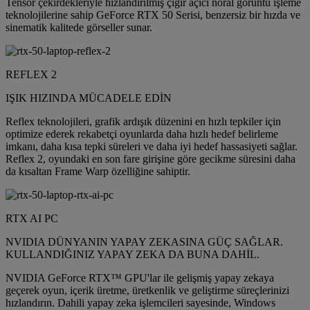
Tensor çekirdekleriyle hızlandırılmış çığır açıcı nöral görüntü işleme
teknolojilerine sahip GeForce RTX 50 Serisi, benzersiz bir hızda ve
sinematik kalitede görseller sunar.
REFLEX 2
IŞIK HIZINDA MÜCADELE EDİN
Reflex teknolojileri, grafik ardışık düzenini en hızlı tepkiler için
optimize ederek rekabetçi oyunlarda daha hızlı hedef belirleme
imkanı, daha kısa tepki süreleri ve daha iyi hedef hassasiyeti sağlar.
Reflex 2, oyundaki en son fare girişine göre gecikme süresini daha
da kısaltan Frame Warp özelliğine sahiptir.
RTX AI PC
NVIDIA DÜNYANIN YAPAY ZEKASINA GÜÇ SAĞLAR.
KULLANDIĞINIZ YAPAY ZEKA DA BUNA DAHİL.
NVIDIA GeForce RTX™ GPU'lar ile gelişmiş yapay zekaya
geçerek oyun, içerik üretme, üretkenlik ve geliştirme süreçlerinizi
hızlandırın. Dahili yapay zeka işlemcileri sayesinde, Windows