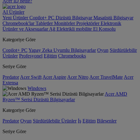
Acer ID nedir?
AI
Ürünler
Yeni Ürünler
Copilot+ PC
Dizüstü Bilgisayar
Masaüstü Bilgisayar
Chromebook'lar
Tabletler
Monitörler
Projektörler
Elektronik
Ürünler ve Aksesuarlar
Ağ
Elektrikli mobilite
El Konsolu
Kategoriye Göre
Copilot+ PC
Yapay Zeka Uyumlu Bilgisayarlar
Oyun
Sürdürülebilir
Ürünler
Profesyonel
Eğitim
Chromebooks
Seriye Göre
Predator
Acer Swift
Acer Aspire
Acer Nitro
Acer TravelMate
Acer
Extensa
Windows
Acer AMD
Ryzen™ Serisi Dizüstü Bilgisayarlar
Kategoriye Göre
Predator
Oyun
Sürdürülebilir Ürünler
İş
Eğitim
Bileşenler
Seriye Göre