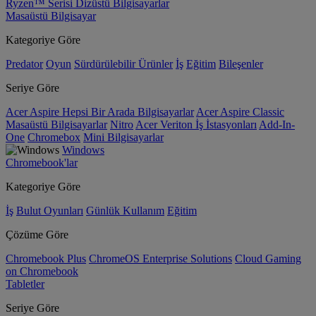
Ryzen™ Serisi Dizüstü Bilgisayarlar
Masaüstü Bilgisayar
Kategoriye Göre
Predator
Oyun
Sürdürülebilir Ürünler
İş
Eğitim
Bileşenler
Seriye Göre
Acer Aspire Hepsi Bir Arada Bilgisayarlar
Acer Aspire Classic
Masaüstü Bilgisayarlar
Nitro
Acer Veriton İş İstasyonları
Add-In-
One
Chromebox
Mini Bilgisayarlar
Windows
Chromebook'lar
Kategoriye Göre
İş
Bulut Oyunları
Günlük Kullanım
Eğitim
Çözüme Göre
Chromebook Plus
ChromeOS Enterprise Solutions
Cloud Gaming
on Chromebook
Tabletler
Seriye Göre