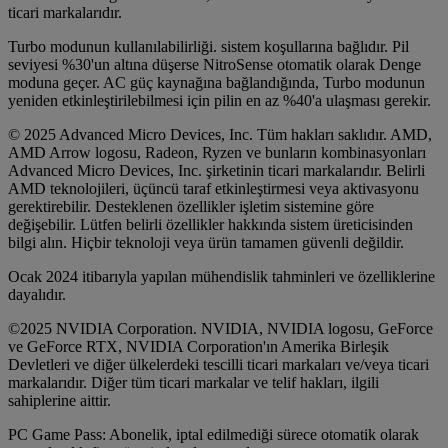
ticari markalarıdır.
Turbo modunun kullanılabilirliği. sistem koşullarına bağlıdır. Pil
seviyesi %30'un altına düşerse NitroSense otomatik olarak Denge
moduna geçer. AC güç kaynağına bağlandığında, Turbo modunun
yeniden etkinleştirilebilmesi için pilin en az %40'a ulaşması gerekir.
© 2025 Advanced Micro Devices, Inc. Tüm hakları saklıdır. AMD,
AMD Arrow logosu, Radeon, Ryzen ve bunların kombinasyonları
Advanced Micro Devices, Inc. şirketinin ticari markalarıdır. Belirli
AMD teknolojileri, üçüncü taraf etkinleştirmesi veya aktivasyonu
gerektirebilir. Desteklenen özellikler işletim sistemine göre
değişebilir. Lütfen belirli özellikler hakkında sistem üreticisinden
bilgi alın. Hiçbir teknoloji veya ürün tamamen güvenli değildir.
Ocak 2024 itibarıyla yapılan mühendislik tahminleri ve özelliklerine
dayalıdır.
©2025 NVIDIA Corporation. NVIDIA, NVIDIA logosu, GeForce
ve GeForce RTX, NVIDIA Corporation'ın Amerika Birleşik
Devletleri ve diğer ülkelerdeki tescilli ticari markaları ve/veya ticari
markalarıdır. Diğer tüm ticari markalar ve telif hakları, ilgili
sahiplerine aittir.
PC Game Pass: Abonelik, iptal edilmediği sürece otomatik olarak