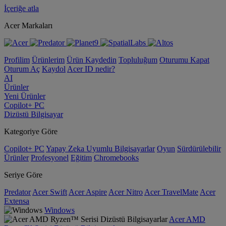
İçeriğe atla
Acer Markaları
Profilim
Ürünlerim
Ürün Kaydedin
Topluluğum
Oturumu Kapat
Oturum Aç
Kaydol
Acer ID nedir?
AI
Ürünler
Yeni Ürünler
Copilot+ PC
Dizüstü Bilgisayar
Kategoriye Göre
Copilot+ PC
Yapay Zeka Uyumlu Bilgisayarlar
Oyun
Sürdürülebilir
Ürünler
Profesyonel
Eğitim
Chromebooks
Seriye Göre
Predator
Acer Swift
Acer Aspire
Acer Nitro
Acer TravelMate
Acer
Extensa
Windows
Acer AMD