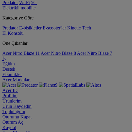
Predator
Wi-Fi
5G
Elektrikli mobilite
Kategoriye Göre
Predator
E-bisikletler
E-scooter'lar
Kinetic Tech
El Konsolu
Öne Çıkanlar
Acer Nitro Blaze 11
Acer Nitro Blaze 8
Acer Nitro Blaze 7
İş
Eğitim
Destek
Etkinlikler
Acer Markaları
Acer ID
Profilim
Ürünlerim
Ürün Kaydedin
Topluluğum
Oturumu Kapat
Oturum Aç
Kaydol