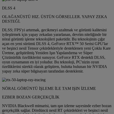
DLSS 4
OLAĞANÜSTÜ HIZ. ÜSTÜN GÖRSELLER. YAPAY ZEKA
DESTEĞİ.
DLSS; FPS'yi artırmak, gecikmeyi azaltmak ve görüntü kalitesini
iyileştirmek için yapay zekadan yararlanan, devrim niteliğinde bir
nöral görüntü işleme teknolojileri paketidir. Bu teknolojinin çığır
açan en yeni sürümü DLSS 4, GeForce RTX™ 50 Serisi GPU'lar
ve beşinci nesil Tensor çekirdekleriyle desteklenen yeni Çoklu Kare
Üretme, geliştirilmiş Yeniden Işın Yapılandırma ve Süper
Çözünürlük özelliklerini sunuyor. GeForce RTX destekli DLSS,
oyun oynamanın en iyi yoludur. Bu teknoloji, PC'nizin oyun
özelliklerini sürekli olarak geliştiren, bulutta bulunan bir NVIDIA
yapay zeka süper bilgisayarı tarafından desteklenir.
NÖRAL GÖRÜNTÜ İŞLEME İLE TAM IŞIN İZLEME
EZBER BOZAN GERÇEKÇİLİK
NVIDIA Blackwell mimarisi, tam ışın izleme sayesinde ezber bozan
gerçekçilik sağlar. Dördüncü nesil RT çekirdekleri ve beşinci nesil