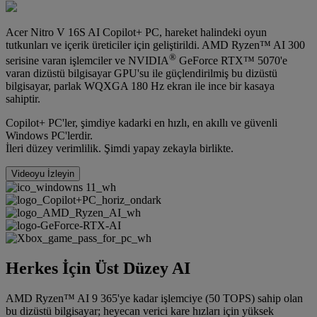
Acer Nitro V 16S AI Copilot+ PC, hareket halindeki oyun
tutkunları ve içerik üreticiler için geliştirildi. AMD Ryzen™ AI 300
®
serisine varan işlemciler ve NVIDIA
GeForce RTX™ 5070'e
varan dizüstü bilgisayar GPU'su ile güçlendirilmiş bu dizüstü
bilgisayar, parlak WQXGA 180 Hz ekran ile ince bir kasaya
sahiptir.
Copilot+ PC'ler, şimdiye kadarki en hızlı, en akıllı ve güvenli
Windows PC'lerdir.
İleri düzey verimlilik. Şimdi yapay zekayla birlikte.
Videoyu İzleyin
Herkes İçin Üst Düzey AI
AMD Ryzen™ AI 9 365'ye kadar işlemciye (50 TOPS) sahip olan
bu dizüstü bilgisayar; heyecan verici kare hızları için yüksek