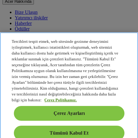
Acer Hakkında
Bize Ulaşın
Yatırımcı ilişkiler
Haberler
Ödüller
Etkinlikler
Tercihleri tespit etmek, web sitesinde gezinme deneyimini
Sürdürülebilirlik
iyileştirmek, kullanıcı istatistikleri oluşturmak, web sitemizi
daha kullanıcı dostu hale getirmek ve kişiselleştirilmiş içerik ve
Sürdürülebilirlik
reklamlar sunmak için çerezleri kullanırız. "Tümünü Kabul Et"
seçeneğine tıklayarak, Acer tarafından tüm çerezlerin Çerez
Kurumsal Sosyal Sorumluluk
Politikamıza uygun olarak kullanılmasına ve yerleştirilmesine
Ürün Karbon Ayak İzi
izin vermiş olursunuz. Bu izin her zaman geri çekilebilir. "Çerez
Project Humanity
Ayarları" bölümünde her çerez türüyle ilgili tercihlerinizi
Earthion
yönetebilirsiniz. Kim olduğumuz, hangi çerezleri kullandığımız
Gizlilik Politikası
ve tercihlerinizi nasıl değiştirebileceğiniz hakkında daha fazla
Çerez Politikası
bilgi için bakınız:
Çerez Politikamız.
Yasal Uyarı
Ek Yasal Bilgiler
Çerez Ayarları
Erişilebilirlik Politikası
Çerez Ayarları
Türkiye - Türkçe
Tümünü Kabul Et
© 2026 Acer Inc.