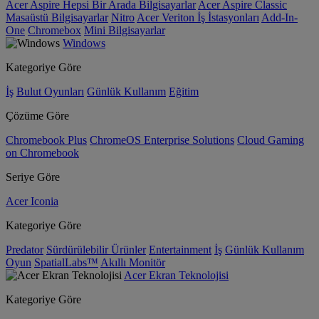
Acer Aspire Hepsi Bir Arada Bilgisayarlar
Acer Aspire Classic
Masaüstü Bilgisayarlar
Nitro
Acer Veriton İş İstasyonları
Add-In-
One
Chromebox
Mini Bilgisayarlar
Windows
Kategoriye Göre
İş
Bulut Oyunları
Günlük Kullanım
Eğitim
Çözüme Göre
Chromebook Plus
ChromeOS Enterprise Solutions
Cloud Gaming
on Chromebook
Seriye Göre
Acer Iconia
Kategoriye Göre
Predator
Sürdürülebilir Ürünler
Entertainment
İş
Günlük Kullanım
Oyun
SpatialLabs™
Akıllı Monitör
Acer Ekran Teknolojisi
Kategoriye Göre