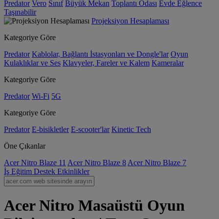
Predator
Vero
Sınıf
Büyük Mekan
Toplantı Odası
Evde Eğlence
Taşınabilir
Projeksiyon Hesaplaması
Kategoriye Göre
Predator
Kablolar, Bağlantı İstasyonları ve Dongle'lar
Oyun
Kulaklıklar ve Ses
Klavyeler, Fareler ve Kalem
Kameralar
Kategoriye Göre
Predator
Wi-Fi
5G
Kategoriye Göre
Predator
E-bisikletler
E-scooter'lar
Kinetic Tech
Öne Çıkanlar
Acer Nitro Blaze 11
Acer Nitro Blaze 8
Acer Nitro Blaze 7
İş
Eğitim
Destek
Etkinlikler
Acer Nitro Masaüstü Oyun