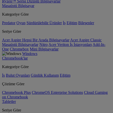
Ryzen™ Serisi Dizüstü Bilgisayarlar
Masaüstü Bilgisayar
Kategoriye Göre
Predator
Oyun
Sürdürülebilir Ürünler
İş
Eğitim
Bileşenler
Seriye Göre
Acer Aspire Hepsi Bir Arada Bilgisayarlar
Acer Aspire Classic
Masaüstü Bilgisayarlar
Nitro
Acer Veriton İş İstasyonları
Add-In-
One
Chromebox
Mini Bilgisayarlar
Windows
Chromebook'lar
Kategoriye Göre
İş
Bulut Oyunları
Günlük Kullanım
Eğitim
Çözüme Göre
Chromebook Plus
ChromeOS Enterprise Solutions
Cloud Gaming
on Chromebook
Tabletler
Seriye Göre