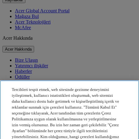
Acer Global Account Portal
Mağaza Bul
Acer Teknolojileri
McAfee
Acer Hakkında
Acer Hakkında
Bize Ulaşın
Yatırımcı ilişkiler
Haberler
Ödüller
Etkinlikler
Tercihleri tespit etmek, web sitesinde gezinme deneyimini
Sürdürülebilirlik
iyileştirmek, kullanıcı istatistikleri oluşturmak, web sitemizi
daha kullanıcı dostu hale getirmek ve kişiselleştirilmiş içerik ve
Sürdürülebilirlik
reklamlar sunmak için çerezleri kullanırız. "Tümünü Kabul Et"
seçeneğine tıklayarak, Acer tarafından tüm çerezlerin Çerez
Kurumsal Sosyal Sorumluluk
Politikamıza uygun olarak kullanılmasına ve yerleştirilmesine
Ürün Karbon Ayak İzi
izin vermiş olursunuz. Bu izin her zaman geri çekilebilir. "Çerez
Project Humanity
Ayarları" bölümünde her çerez türüyle ilgili tercihlerinizi
Earthion
yönetebilirsiniz. Kim olduğumuz, hangi çerezleri kullandığımız