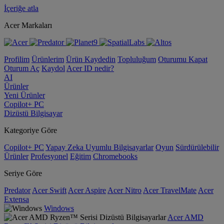
İçeriğe atla
Acer Markaları
Profilim
Ürünlerim
Ürün Kaydedin
Topluluğum
Oturumu Kapat
Oturum Aç
Kaydol
Acer ID nedir?
AI
Ürünler
Yeni Ürünler
Copilot+ PC
Dizüstü Bilgisayar
Kategoriye Göre
Copilot+ PC
Yapay Zeka Uyumlu Bilgisayarlar
Oyun
Sürdürülebilir
Ürünler
Profesyonel
Eğitim
Chromebooks
Seriye Göre
Predator
Acer Swift
Acer Aspire
Acer Nitro
Acer TravelMate
Acer
Extensa
Windows
Acer AMD