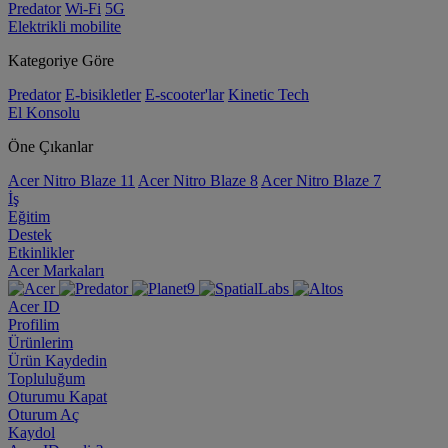
Predator
Wi-Fi
5G
Elektrikli mobilite
Kategoriye Göre
Predator
E-bisikletler
E-scooter'lar
Kinetic Tech
El Konsolu
Öne Çıkanlar
Acer Nitro Blaze 11
Acer Nitro Blaze 8
Acer Nitro Blaze 7
İş
Eğitim
Destek
Etkinlikler
Acer Markaları
Acer ID
Profilim
Ürünlerim
Ürün Kaydedin
Topluluğum
Oturumu Kapat
Oturum Aç
Kaydol