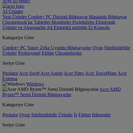
Acer ID nedir?
AI
Ürünler
Yeni Ürünler
Copilot+ PC
Dizüstü Bilgisayar
Masaüstü Bilgisayar
Chromebook'lar
Tabletler
Monitörler
Projektörler
Elektronik
Ürünler ve Aksesuarlar
Ağ
Elektrikli mobilite
El Konsolu
Kategoriye Göre
Copilot+ PC
Yapay Zeka Uyumlu Bilgisayarlar
Oyun
Sürdürülebilir
Ürünler
Profesyonel
Eğitim
Chromebooks
Seriye Göre
Predator
Acer Swift
Acer Aspire
Acer Nitro
Acer TravelMate
Acer
Extensa
Windows
Acer AMD
Ryzen™ Serisi Dizüstü Bilgisayarlar
Kategoriye Göre
Predator
Oyun
Sürdürülebilir Ürünler
İş
Eğitim
Bileşenler
Seriye Göre