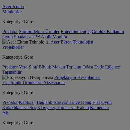
Acer Iconia
Monitörler
Kategoriye Göre
Predator
Sürdürülebilir Ürünler
Entertainment
İş
Günlük Kullanım
Oyun
SpatialLabs™
Akıllı Monitör
Acer Ekran Teknolojisi
Projektörler
Kategoriye Göre
Predator
Vero
Sınıf
Büyük Mekan
Toplantı Odası
Evde Eğlence
Taşınabilir
Projeksiyon Hesaplaması
Elektronik Ürünler ve Aksesuarlar
Kategoriye Göre
Predator
Kablolar, Bağlantı İstasyonları ve Dongle'lar
Oyun
Kulaklıklar ve Ses
Klavyeler, Fareler ve Kalem
Kameralar
Ağ
Kategoriye Göre