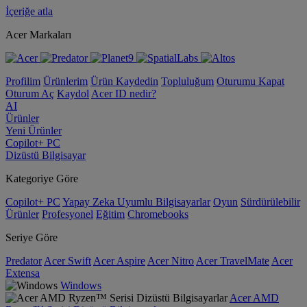
İçeriğe atla
Acer Markaları
Profilim
Ürünlerim
Ürün Kaydedin
Topluluğum
Oturumu Kapat
Oturum Aç
Kaydol
Acer ID nedir?
AI
Ürünler
Yeni Ürünler
Copilot+ PC
Dizüstü Bilgisayar
Kategoriye Göre
Copilot+ PC
Yapay Zeka Uyumlu Bilgisayarlar
Oyun
Sürdürülebilir
Ürünler
Profesyonel
Eğitim
Chromebooks
Seriye Göre
Predator
Acer Swift
Acer Aspire
Acer Nitro
Acer TravelMate
Acer
Extensa
Windows
Acer AMD