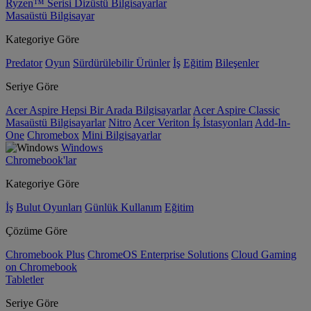
Ryzen™ Serisi Dizüstü Bilgisayarlar
Masaüstü Bilgisayar
Kategoriye Göre
Predator
Oyun
Sürdürülebilir Ürünler
İş
Eğitim
Bileşenler
Seriye Göre
Acer Aspire Hepsi Bir Arada Bilgisayarlar
Acer Aspire Classic
Masaüstü Bilgisayarlar
Nitro
Acer Veriton İş İstasyonları
Add-In-
One
Chromebox
Mini Bilgisayarlar
Windows
Chromebook'lar
Kategoriye Göre
İş
Bulut Oyunları
Günlük Kullanım
Eğitim
Çözüme Göre
Chromebook Plus
ChromeOS Enterprise Solutions
Cloud Gaming
on Chromebook
Tabletler
Seriye Göre