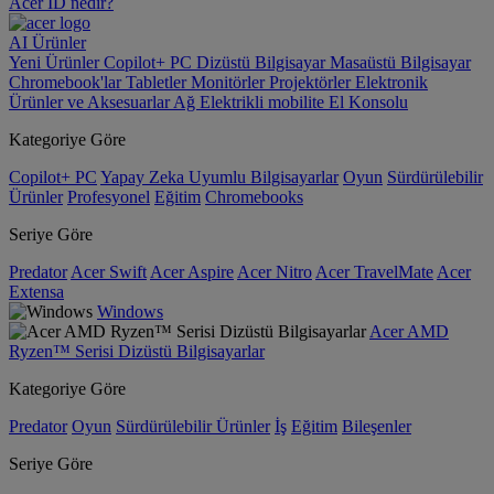
Acer ID nedir?
AI
Ürünler
Yeni Ürünler
Copilot+ PC
Dizüstü Bilgisayar
Masaüstü Bilgisayar
Chromebook'lar
Tabletler
Monitörler
Projektörler
Elektronik
Ürünler ve Aksesuarlar
Ağ
Elektrikli mobilite
El Konsolu
Kategoriye Göre
Copilot+ PC
Yapay Zeka Uyumlu Bilgisayarlar
Oyun
Sürdürülebilir
Ürünler
Profesyonel
Eğitim
Chromebooks
Seriye Göre
Predator
Acer Swift
Acer Aspire
Acer Nitro
Acer TravelMate
Acer
Extensa
Windows
Acer AMD
Ryzen™ Serisi Dizüstü Bilgisayarlar
Kategoriye Göre
Predator
Oyun
Sürdürülebilir Ürünler
İş
Eğitim
Bileşenler
Seriye Göre