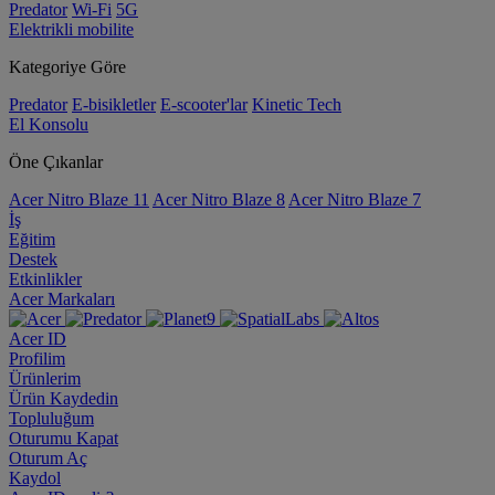
Predator
Wi-Fi
5G
Elektrikli mobilite
Kategoriye Göre
Predator
E-bisikletler
E-scooter'lar
Kinetic Tech
El Konsolu
Öne Çıkanlar
Acer Nitro Blaze 11
Acer Nitro Blaze 8
Acer Nitro Blaze 7
İş
Eğitim
Destek
Etkinlikler
Acer Markaları
Acer ID
Profilim
Ürünlerim
Ürün Kaydedin
Topluluğum
Oturumu Kapat
Oturum Aç
Kaydol