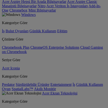
Acer Aspire Hepsi Bir Arada Bilgisayarlar
Acer Aspire Classic
Masaüstü Bilgisayarlar
Nitro
Acer Veriton İş İstasyonları
Add-In-
One
Chromebox
Mini Bilgisayarlar
Windows
Kategoriye Göre
İş
Bulut Oyunları
Günlük Kullanım
Eğitim
Çözüme Göre
Chromebook Plus
ChromeOS Enterprise Solutions
Cloud Gaming
on Chromebook
Seriye Göre
Acer Iconia
Kategoriye Göre
Predator
Sürdürülebilir Ürünler
Entertainment
İş
Günlük Kullanım
Oyun
SpatialLabs™
Akıllı Monitör
Acer Ekran Teknolojisi
Kategoriye Göre