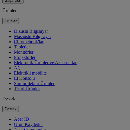
Başa Dön
Ürünler
Ürünler
Dizüstü Bilgisayar
Masaüstü Bilgisayar
Chromebook'lar
Tabletler
Monitörler
Projektörler
Elektronik Ürünler ve Aksesuarlar
Ağ
Elektrikli mobilite
El Konsolu
Sürdürülebilir Ürünler
Ticari Ürünler
Destek
Destek
Acer ID
Ürün Kaydedin
Acer Community