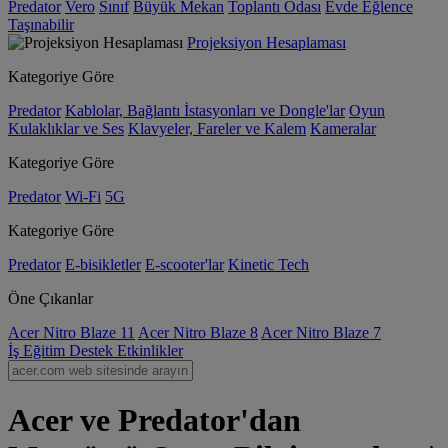
Predator
Vero
Sınıf
Büyük Mekan
Toplantı Odası
Evde Eğlence
Taşınabilir
Projeksiyon Hesaplaması
Kategoriye Göre
Predator
Kablolar, Bağlantı İstasyonları ve Dongle'lar
Oyun
Kulaklıklar ve Ses
Klavyeler, Fareler ve Kalem
Kameralar
Kategoriye Göre
Predator
Wi-Fi
5G
Kategoriye Göre
Predator
E-bisikletler
E-scooter'lar
Kinetic Tech
Öne Çıkanlar
Acer Nitro Blaze 11
Acer Nitro Blaze 8
Acer Nitro Blaze 7
İş
Eğitim
Destek
Etkinlikler
Acer ve Predator'dan