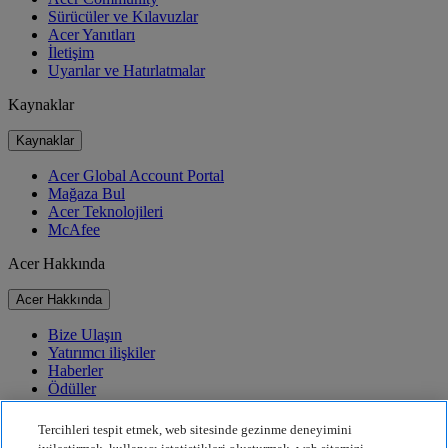
Sürücüler ve Kılavuzlar
Acer Yanıtları
İletişim
Uyarılar ve Hatırlatmalar
Kaynaklar
Kaynaklar
Acer Global Account Portal
Mağaza Bul
Acer Teknolojileri
McAfee
Acer Hakkında
Acer Hakkında
Bize Ulaşın
Yatırımcı ilişkiler
Haberler
Ödüller
Etkinlikler
Tercihleri tespit etmek, web sitesinde gezinme deneyimini
Sürdürülebilirlik