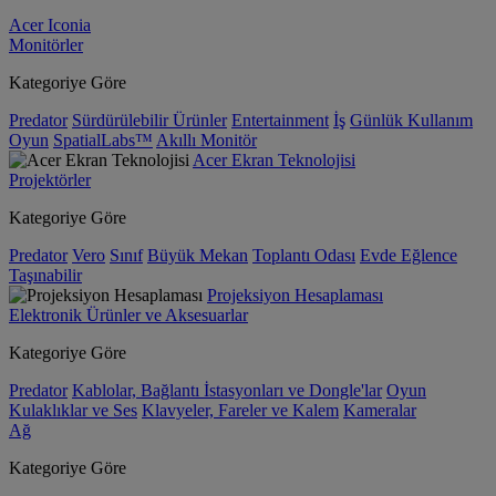
Acer Iconia
Monitörler
Kategoriye Göre
Predator
Sürdürülebilir Ürünler
Entertainment
İş
Günlük Kullanım
Oyun
SpatialLabs™
Akıllı Monitör
Acer Ekran Teknolojisi
Projektörler
Kategoriye Göre
Predator
Vero
Sınıf
Büyük Mekan
Toplantı Odası
Evde Eğlence
Taşınabilir
Projeksiyon Hesaplaması
Elektronik Ürünler ve Aksesuarlar
Kategoriye Göre
Predator
Kablolar, Bağlantı İstasyonları ve Dongle'lar
Oyun
Kulaklıklar ve Ses
Klavyeler, Fareler ve Kalem
Kameralar
Ağ
Kategoriye Göre