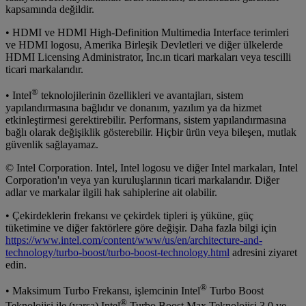
kapsamında değildir.
• HDMI ve HDMI High-Definition Multimedia Interface terimleri
ve HDMI logosu, Amerika Birleşik Devletleri ve diğer ülkelerde
HDMI Licensing Administrator, Inc.ın ticari markaları veya tescilli
ticari markalarıdır.
®
• Intel
teknolojilerinin özellikleri ve avantajları, sistem
yapılandırmasına bağlıdır ve donanım, yazılım ya da hizmet
etkinleştirmesi gerektirebilir. Performans, sistem yapılandırmasına
bağlı olarak değişiklik gösterebilir. Hiçbir ürün veya bileşen, mutlak
güvenlik sağlayamaz.
© Intel Corporation. Intel, Intel logosu ve diğer Intel markaları, Intel
Corporation'ın veya yan kuruluşlarının ticari markalarıdır. Diğer
adlar ve markalar ilgili hak sahiplerine ait olabilir.
• Çekirdeklerin frekansı ve çekirdek tipleri iş yüküne, güç
tüketimine ve diğer faktörlere göre değişir. Daha fazla bilgi için
https://www.intel.com/content/www/us/en/architecture-and-
technology/turbo-boost/turbo-boost-technology.html
adresini ziyaret
edin.
®
• Maksimum Turbo Frekansı, işlemcinin Intel
Turbo Boost
®