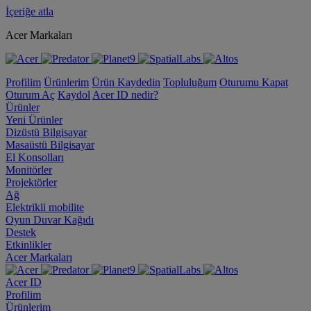
İçeriğe atla
Acer Markaları
Profilim
Ürünlerim
Ürün Kaydedin
Topluluğum
Oturumu Kapat
Oturum Aç
Kaydol
Acer ID nedir?
Ürünler
Yeni Ürünler
Dizüstü Bilgisayar
Masaüstü Bilgisayar
El Konsolları
Monitörler
Projektörler
Ağ
Elektrikli mobilite
Oyun Duvar Kağıdı
Destek
Etkinlikler
Acer Markaları
Acer ID
Profilim
Ürünlerim