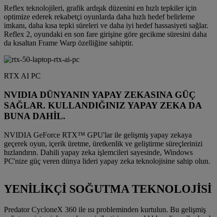
Reflex teknolojileri, grafik ardışık düzenini en hızlı tepkiler için
optimize ederek rekabetçi oyunlarda daha hızlı hedef belirleme
imkanı, daha kısa tepki süreleri ve daha iyi hedef hassasiyeti sağlar.
Reflex 2, oyundaki en son fare girişine göre gecikme süresini daha
da kısaltan Frame Warp özelliğine sahiptir.
RTX AI PC
NVIDIA DÜNYANIN YAPAY ZEKASINA GÜÇ
SAĞLAR. KULLANDIĞINIZ YAPAY ZEKA DA
BUNA DAHİL.
NVIDIA GeForce RTX™ GPU'lar ile gelişmiş yapay zekaya
geçerek oyun, içerik üretme, üretkenlik ve geliştirme süreçlerinizi
hızlandırın. Dahili yapay zeka işlemcileri sayesinde, Windows
PC'nize güç veren dünya lideri yapay zeka teknolojisine sahip olun.
YENİLİKÇİ SOĞUTMA TEKNOLOJİSİ
Predator CycloneX 360 ile ısı probleminden kurtulun. Bu gelişmiş