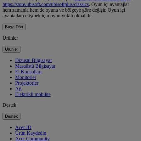
https://store.ubisoft.com/ubisoftplus/classics
. Oyun içi avantajlar
hem zamanla hem de oyuna ve bölgeye göre değişir. Oyun içi
avantajlara erişmek için oyun yüklü olmalıdır.
Başa Dön
Ürünler
Ürünler
Dizüstü Bilgisayar
Masaüstü Bilgisayar
El Konsolları
Monitörler
Projektörler
Ağ
Elektrikli mobilite
Destek
Destek
Acer ID
Ürün Kaydedin
Acer Community