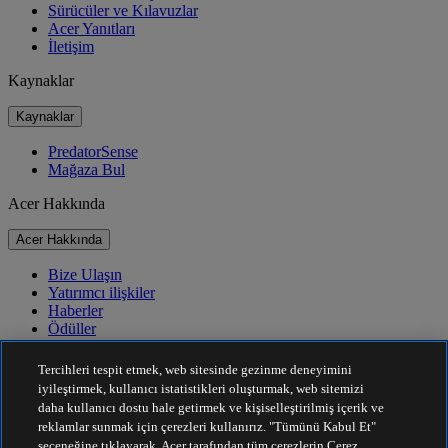
Sürücüler ve Kılavuzlar
Acer Yanıtları
İletişim
Kaynaklar
Kaynaklar
PredatorSense
Mağaza Bul
Acer Hakkında
Acer Hakkında
Bize Ulaşın
Yatırımcı ilişkiler
Haberler
Ödüller
Etkinlikler
Tercihleri tespit etmek, web sitesinde gezinme deneyimini
Sürdürülebilirlik
iyileştirmek, kullanıcı istatistikleri oluşturmak, web sitemizi
daha kullanıcı dostu hale getirmek ve kişiselleştirilmiş içerik ve
Sürdürülebilirlik
reklamlar sunmak için çerezleri kullanırız. "Tümünü Kabul Et"
seçeneğine tıklayarak, Acer tarafından tüm çerezlerin Çerez