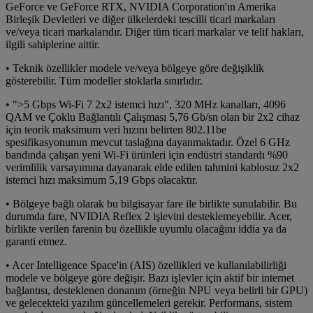
GeForce ve GeForce RTX, NVIDIA Corporation'ın Amerika
Birleşik Devletleri ve diğer ülkelerdeki tescilli ticari markaları
ve/veya ticari markalarıdır. Diğer tüm ticari markalar ve telif hakları,
ilgili sahiplerine aittir.
• Teknik özellikler modele ve/veya bölgeye göre değişiklik
gösterebilir. Tüm modeller stoklarla sınırlıdır.
• ">5 Gbps Wi-Fi 7 2x2 istemci hızı", 320 MHz kanalları, 4096
QAM ve Çoklu Bağlantılı Çalışması 5,76 Gb/sn olan bir 2x2 cihaz
için teorik maksimum veri hızını belirten 802.11be
spesifikasyonunun mevcut taslağına dayanmaktadır. Özel 6 GHz
bandında çalışan yeni Wi-Fi ürünleri için endüstri standardı %90
verimlilik varsayımına dayanarak elde edilen tahmini kablosuz 2x2
istemci hızı maksimum 5,19 Gbps olacaktır.
• Bölgeye bağlı olarak bu bilgisayar fare ile birlikte sunulabilir. Bu
durumda fare, NVIDIA Reflex 2 işlevini desteklemeyebilir. Acer,
birlikte verilen farenin bu özellikle uyumlu olacağını iddia ya da
garanti etmez.
• Acer Intelligence Space'in (AIS) özellikleri ve kullanılabilirliği
modele ve bölgeye göre değişir. Bazı işlevler için aktif bir internet
bağlantısı, desteklenen donanım (örneğin NPU veya belirli bir GPU)
ve gelecekteki yazılım güncellemeleri gerekir. Performans, sistem