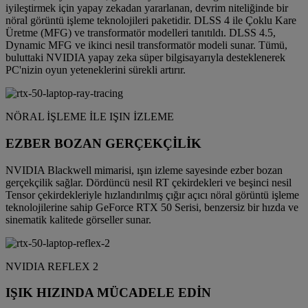
iyileştirmek için yapay zekadan yararlanan, devrim niteliğinde bir
nöral görüntü işleme teknolojileri paketidir. DLSS 4 ile Çoklu Kare
Üretme (MFG) ve transformatör modelleri tanıtıldı. DLSS 4.5,
Dynamic MFG ve ikinci nesil transformatör modeli sunar. Tümü,
buluttaki NVIDIA yapay zeka süper bilgisayarıyla desteklenerek
PC'nizin oyun yeteneklerini sürekli artırır.
NÖRAL İŞLEME İLE IŞIN İZLEME
EZBER BOZAN GERÇEKÇİLİK
NVIDIA Blackwell mimarisi, ışın izleme sayesinde ezber bozan
gerçekçilik sağlar. Dördüncü nesil RT çekirdekleri ve beşinci nesil
Tensor çekirdekleriyle hızlandırılmış çığır açıcı nöral görüntü işleme
teknolojilerine sahip GeForce RTX 50 Serisi, benzersiz bir hızda ve
sinematik kalitede görseller sunar.
NVIDIA REFLEX 2
IŞIK HIZINDA MÜCADELE EDİN