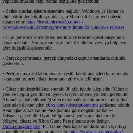
yapılandırmasına bağlı olarak değişiklik gösterebilir.
• Bellek sınırları işletim sistemine bağlıdır. Windows 11 Home ve
diğer sürümlerle ilgili ayrıntılar için Microsoft Learn web sitesini
ziyaret edin:
https://learn.microsoft.com/en-
us/windows/win32/memory/memory-limits-for-windows-releases
.
• Tüm performans metrikleri teoriktir ve tasarım spesifikasyonuna
dayanmaktadır. Sonuç modele, teknik özelliklere ve/veya bölgelere
göre değişiklik gösterebilir.
• Gerçek performans, gerçek dünyadaki çeşitli ortamlarda farklılık
gösterebilir.
• Performans, özel laboratuvarın çeşitli faktör analizleri kapsamında
o zamanki güncel cihaz durumuna göre test edilmiştir.
• Cihaz etkinleştirildikten sonraki 30 gün içinde talep edin. Yalnızca
yeni ve uygun geri dönen üyeler. Geçerli ödeme yöntemi gereklidir.
Abonelik, iptal edilmediği sürece otomatik olarak normal aylık fiyat
üzerinden devam eder.
xbox.com/subscriptionterms
şartlarına tabidir.
Avantajlar Xbox Game Pass planına göre değişir. Şartlar ve
İstisnalar geçerlidir. Oyun kütüphanesi hem zamanla hem de
bölgeye, cihaza ve Xbox Game Pass planına göre değişir.
xbox.com/gamepass
. PC Game Pass kapsamında sunulan iş ortağı
aboneliklerine ilişkin ayrıntılar için:
https://www.ea.com/ea-play/
,