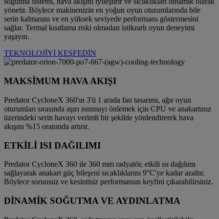
soğutma sistemi, hava akışını iyileştirir ve sıcaklıkları dinamik olarak
yönetir. Böylece makinenizin en yoğun oyun oturumlarında bile
serin kalmasını ve en yüksek seviyede performans göstermesini
sağlar. Termal kısıtlama riski olmadan istikrarlı oyun deneyimi
yaşayın.
TEKNOLOJİYİ KEŞFEDİN
MAKSİMUM HAVA AKIŞI
Predator CycloneX 360'ın 3'ü 1 arada fan tasarımı, ağır oyun
oturumları sırasında aşırı ısınmayı önlemek için CPU ve anakartınız
üzerindeki serin havayı verimli bir şekilde yönlendirerek hava
akışını %15 oranında artırır.
ETKİLİ ISI DAĞILIMI
Predator CycloneX 360 ile 360 mm radyatör, etkili ısı dağılımı
sağlayarak anakart güç bileşeni sıcaklıklarını 9°C'ye kadar azaltır.
Böylece sorunsuz ve kesintisiz performansın keyfini çıkarabilirsiniz.
DİNAMİK SOĞUTMA VE AYDINLATMA