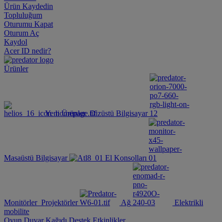
Ürün Kaydedin
Topluluğum
Oturumu Kapat
Oturum Aç
Kaydol
Acer ID nedir?
Ürünler
Yeni Ürünler
Dizüstü Bilgisayar
Masaüstü Bilgisayar
El Konsolları
Monitörler
Projektörler
Ağ
Elektrikli
mobilite
Oyun Duvar Kağıdı
Destek
Etkinlikler