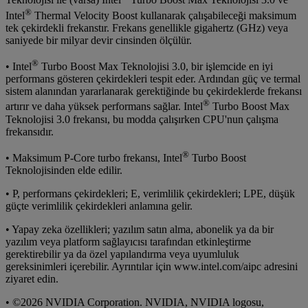
Teknolojisi ile (varsa) Intel
Turbo Boost Max Teknolojisi 3.0 ve
®
Intel
Thermal Velocity Boost kullanarak çalışabileceği maksimum
tek çekirdekli frekanstır. Frekans genellikle gigahertz (GHz) veya
saniyede bir milyar devir cinsinden ölçülür.
®
• Intel
Turbo Boost Max Teknolojisi 3.0, bir işlemcide en iyi
performans gösteren çekirdekleri tespit eder. Ardından güç ve termal
sistem alanından yararlanarak gerektiğinde bu çekirdeklerde frekansı
®
artırır ve daha yüksek performans sağlar. Intel
Turbo Boost Max
Teknolojisi 3.0 frekansı, bu modda çalışırken CPU'nun çalışma
frekansıdır.
®
• Maksimum P-Core turbo frekansı, Intel
Turbo Boost
Teknolojisinden elde edilir.
• P, performans çekirdekleri; E, verimlilik çekirdekleri; LPE, düşük
güçte verimlilik çekirdekleri anlamına gelir.
• Yapay zeka özellikleri; yazılım satın alma, abonelik ya da bir
yazılım veya platform sağlayıcısı tarafından etkinleştirme
gerektirebilir ya da özel yapılandırma veya uyumluluk
gereksinimleri içerebilir. Ayrıntılar için www.intel.com/aipc adresini
ziyaret edin.
• ©2026 NVIDIA Corporation. NVIDIA, NVIDIA logosu,