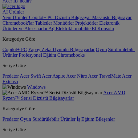
Acer ID nedir?
AI
Ürünler
Yeni Ürünler
Copilot+ PC
Dizüstü Bilgisayar
Masaüstü Bilgisayar
Chromebook'lar
Tabletler
Monitörler
Projektörler
Elektronik
Ürünler ve Aksesuarlar
Ağ
Elektrikli mobilite
El Konsolu
Kategoriye Göre
Copilot+ PC
Yapay Zeka Uyumlu Bilgisayarlar
Oyun
Sürdürülebilir
Ürünler
Profesyonel
Eğitim
Chromebooks
Seriye Göre
Predator
Acer Swift
Acer Aspire
Acer Nitro
Acer TravelMate
Acer
Extensa
Windows
Acer AMD
Ryzen™ Serisi Dizüstü Bilgisayarlar
Kategoriye Göre
Predator
Oyun
Sürdürülebilir Ürünler
İş
Eğitim
Bileşenler
Seriye Göre