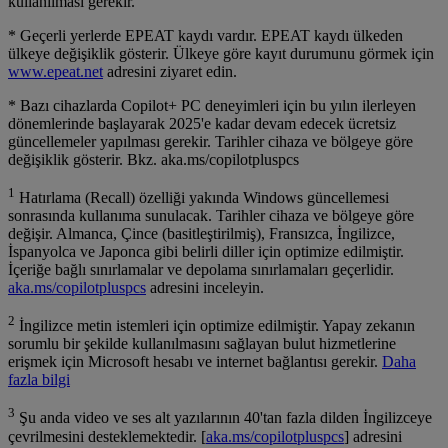
kullanılması gerekir.
* Geçerli yerlerde EPEAT kaydı vardır. EPEAT kaydı ülkeden
ülkeye değişiklik gösterir. Ülkeye göre kayıt durumunu görmek için
www.epeat.net
adresini ziyaret edin.
* Bazı cihazlarda Copilot+ PC deneyimleri için bu yılın ilerleyen
dönemlerinde başlayarak 2025'e kadar devam edecek ücretsiz
güncellemeler yapılması gerekir. Tarihler cihaza ve bölgeye göre
değişiklik gösterir. Bkz. aka.ms/copilotpluspcs
1
Hatırlama (Recall) özelliği yakında Windows güncellemesi
sonrasında kullanıma sunulacak. Tarihler cihaza ve bölgeye göre
değişir. Almanca, Çince (basitleştirilmiş), Fransızca, İngilizce,
İspanyolca ve Japonca gibi belirli diller için optimize edilmiştir.
İçeriğe bağlı sınırlamalar ve depolama sınırlamaları geçerlidir.
aka.ms/copilotpluspcs
adresini inceleyin.
2
İngilizce metin istemleri için optimize edilmiştir. Yapay zekanın
sorumlu bir şekilde kullanılmasını sağlayan bulut hizmetlerine
erişmek için Microsoft hesabı ve internet bağlantısı gerekir.
Daha
fazla bilgi
3
Şu anda video ve ses alt yazılarının 40'tan fazla dilden İngilizceye
çevrilmesini desteklemektedir. [
aka.ms/copilotpluspcs
] adresini