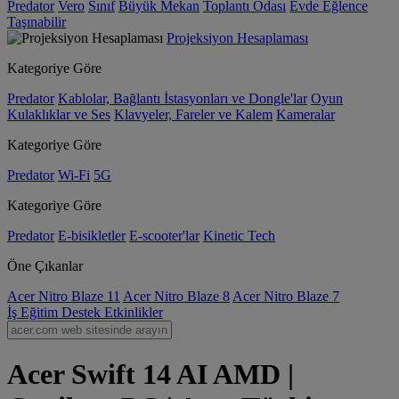
Predator
Vero
Sınıf
Büyük Mekan
Toplantı Odası
Evde Eğlence
Taşınabilir
Projeksiyon Hesaplaması
Kategoriye Göre
Predator
Kablolar, Bağlantı İstasyonları ve Dongle'lar
Oyun
Kulaklıklar ve Ses
Klavyeler, Fareler ve Kalem
Kameralar
Kategoriye Göre
Predator
Wi-Fi
5G
Kategoriye Göre
Predator
E-bisikletler
E-scooter'lar
Kinetic Tech
Öne Çıkanlar
Acer Nitro Blaze 11
Acer Nitro Blaze 8
Acer Nitro Blaze 7
İş
Eğitim
Destek
Etkinlikler
Acer Swift 14 AI AMD |