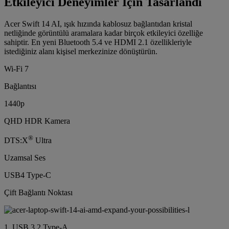
Etkileyici Deneyimler İçin Tasarlandı
Acer Swift 14 AI, ışık hızında kablosuz bağlantıdan kristal
netliğinde görüntülü aramalara kadar birçok etkileyici özelliğe
sahiptir. En yeni Bluetooth 5.4 ve HDMI 2.1 özellikleriyle
istediğiniz alanı kişisel merkezinize dönüştürün.
Wi-Fi 7
Bağlantısı
1440p
QHD HDR Kamera
®
DTS:X
Ultra
Uzamsal Ses
USB4 Type-C
Çift Bağlantı Noktası
1. USB 3.2 Type-A