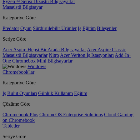
Ryzen™ Serisi Dizüstü Bilgisayarlar
Masaüstü Bilgisayar
Kategoriye Göre
Predator
Oyun
Sürdürülebilir Ürünler
İş
Eğitim
Bileşenler
Seriye Göre
Acer Aspire Hepsi Bir Arada Bilgisayarlar
Acer Aspire Classic
Masaüstü Bilgisayarlar
Nitro
Acer Veriton İş İstasyonları
Add-In-
One
Chromebox
Mini Bilgisayarlar
Windows
Chromebook'lar
Kategoriye Göre
İş
Bulut Oyunları
Günlük Kullanım
Eğitim
Çözüme Göre
Chromebook Plus
ChromeOS Enterprise Solutions
Cloud Gaming
on Chromebook
Tabletler
Seriye Göre