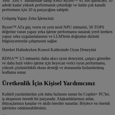
Yeni "Zen 5" mimarisine sahip AMD Ryzen™ AI 300 işlemciler, 10
adede kadar yüksek performanslı çekirdeğe ve üstün çok kanallı
performans için 20 iş parçacığına sahiptir.
Gelişmiş Yapay Zeka İşlemciniz
Ryzen™ AI'a güç veren en yeni nesil NPU mimarisi, 50 TOPS
değerine varan yapay zeka işleme performansı sunarak yerel üretken
yapay zeka uygulamalarının ve LLM'lerin doğrudan dizüstü
bilgisayarınızda çalışmasını sağlar.
Hareket Halindeyken Konsol Kalitesinde Oyun Deneyimi
RDNA™ 3.5 mimarisi; daha akıcı oyun deneyimi, çarpıcı görseller
ve daha hızlı video işleme için heyecan verici oyun performansı,
yüksek çözünürlüklü ekran desteği ve donanımla hızlandırılmış
kodlama sunar.
Üretkenlik İçin Kişisel Yardımcınız
Kaliteli yazılımlardan çok daha fazlasını sunan bu Copilot+ PC'ler,
iş akışınızın önemli bir parçasıdır. Alışkanlıklarınızı anlar,
ihtiyaçlarınızı karşılar ve akıllı öneriler sunarlar. Böylece en önemli
işlerinize odaklanabilirsiniz.