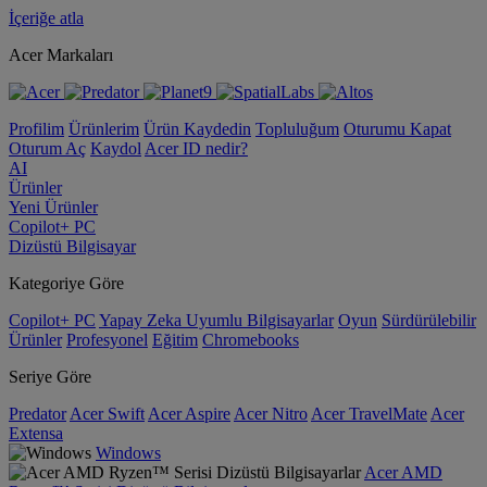
İçeriğe atla
Acer Markaları
Profilim
Ürünlerim
Ürün Kaydedin
Topluluğum
Oturumu Kapat
Oturum Aç
Kaydol
Acer ID nedir?
AI
Ürünler
Yeni Ürünler
Copilot+ PC
Dizüstü Bilgisayar
Kategoriye Göre
Copilot+ PC
Yapay Zeka Uyumlu Bilgisayarlar
Oyun
Sürdürülebilir
Ürünler
Profesyonel
Eğitim
Chromebooks
Seriye Göre
Predator
Acer Swift
Acer Aspire
Acer Nitro
Acer TravelMate
Acer
Extensa
Windows
Acer AMD