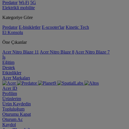
Predator
Wi-Fi
5G
Elektrikli mobilite
Kategoriye Göre
Predator
E-bisikletler
E-scooter'lar
Kinetic Tech
El Konsolu
Öne Çıkanlar
Acer Nitro Blaze 11
Acer Nitro Blaze 8
Acer Nitro Blaze 7
İş
Eğitim
Destek
Etkinlikler
Acer Markaları
Acer ID
Profilim
Ürünlerim
Ürün Kaydedin
Topluluğum
Oturumu Kapat
Oturum Aç
Kaydol