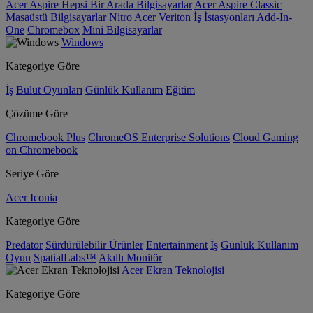
Acer Aspire Hepsi Bir Arada Bilgisayarlar
Acer Aspire Classic
Masaüstü Bilgisayarlar
Nitro
Acer Veriton İş İstasyonları
Add-In-
One
Chromebox
Mini Bilgisayarlar
Windows
Kategoriye Göre
İş
Bulut Oyunları
Günlük Kullanım
Eğitim
Çözüme Göre
Chromebook Plus
ChromeOS Enterprise Solutions
Cloud Gaming
on Chromebook
Seriye Göre
Acer Iconia
Kategoriye Göre
Predator
Sürdürülebilir Ürünler
Entertainment
İş
Günlük Kullanım
Oyun
SpatialLabs™
Akıllı Monitör
Acer Ekran Teknolojisi
Kategoriye Göre