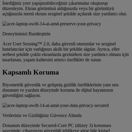
İstediğiniz yere yapıştırabileceğiniz çıkartmalar oluşturup
düzenleyin. Ekran görüntüsü aldığınızda veya bir görüntüyü
açtığınızda menü ekranı sezgisel şekilde açılarak size yardımcı olur.
Deneyiminizi Basitleştirin
Acer User Sensing™ 2.0, daha güvenli oturumlar ve sezgisel
hatırlatıcılar için varlığınızı akıllı bir şekilde algılar. Ayrıca, eller
serbest şekilde çoklu ekranlarda gezinirken size yardımcı olması için
tasarlanan, yaşam kalitesini artırıcı özellikler de sunar.
Kapsamlı Koruma
Biyometrik güvenlik ve gelişmiş gizlilik özelliklerinin yanı sıra
donanım ve yazılım düzeyinde koruma ile dijital hayatınızın
güvenliğini sağlayın.
Verileriniz ve Gizliliğiniz Güvence Altında
Donanım düzeyinde Secured-Core PC (düzey 3) koruması
sayesinde, cihazınızın güvenliği tehlikeye girse bile kişisel