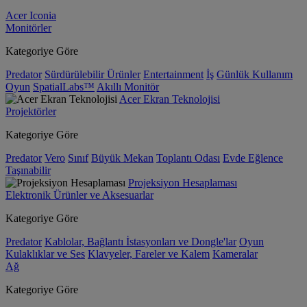
Acer Iconia
Monitörler
Kategoriye Göre
Predator
Sürdürülebilir Ürünler
Entertainment
İş
Günlük Kullanım
Oyun
SpatialLabs™
Akıllı Monitör
Acer Ekran Teknolojisi
Projektörler
Kategoriye Göre
Predator
Vero
Sınıf
Büyük Mekan
Toplantı Odası
Evde Eğlence
Taşınabilir
Projeksiyon Hesaplaması
Elektronik Ürünler ve Aksesuarlar
Kategoriye Göre
Predator
Kablolar, Bağlantı İstasyonları ve Dongle'lar
Oyun
Kulaklıklar ve Ses
Klavyeler, Fareler ve Kalem
Kameralar
Ağ
Kategoriye Göre