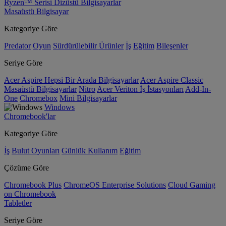
Ryzen™ Serisi Dizüstü Bilgisayarlar
Masaüstü Bilgisayar
Kategoriye Göre
Predator
Oyun
Sürdürülebilir Ürünler
İş
Eğitim
Bileşenler
Seriye Göre
Acer Aspire Hepsi Bir Arada Bilgisayarlar
Acer Aspire Classic
Masaüstü Bilgisayarlar
Nitro
Acer Veriton İş İstasyonları
Add-In-
One
Chromebox
Mini Bilgisayarlar
Windows
Chromebook'lar
Kategoriye Göre
İş
Bulut Oyunları
Günlük Kullanım
Eğitim
Çözüme Göre
Chromebook Plus
ChromeOS Enterprise Solutions
Cloud Gaming
on Chromebook
Tabletler
Seriye Göre