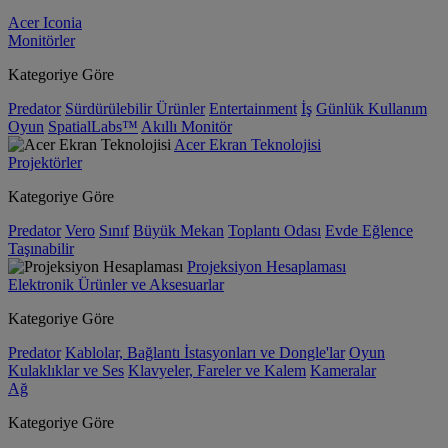
Acer Iconia
Monitörler
Kategoriye Göre
Predator
Sürdürülebilir Ürünler
Entertainment
İş
Günlük Kullanım
Oyun
SpatialLabs™
Akıllı Monitör
Acer Ekran Teknolojisi
Projektörler
Kategoriye Göre
Predator
Vero
Sınıf
Büyük Mekan
Toplantı Odası
Evde Eğlence
Taşınabilir
Projeksiyon Hesaplaması
Elektronik Ürünler ve Aksesuarlar
Kategoriye Göre
Predator
Kablolar, Bağlantı İstasyonları ve Dongle'lar
Oyun
Kulaklıklar ve Ses
Klavyeler, Fareler ve Kalem
Kameralar
Ağ
Kategoriye Göre