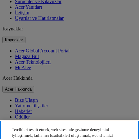
Sürücüler ve Kılavuzlar
Acer Yanıtları
İletişim
Uyarılar ve Hatırlatmalar
Kaynaklar
Kaynaklar
Acer Global Account Portal
Mağaza Bul
Acer Teknolojileri
McAfee
Acer Hakkında
Acer Hakkında
Bize Ulaşın
Yatırımcı ilişkiler
Haberler
Ödüller
Etkinlikler
Tercihleri tespit etmek, web sitesinde gezinme deneyimini
Sürdürülebilirlik
iyileştirmek, kullanıcı istatistikleri oluşturmak, web sitemizi