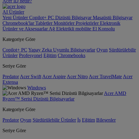
Acer ID nedir?
AI
Ürünler
Yeni Ürünler
Copilot+ PC
Dizüstü Bilgisayar
Masaüstü Bilgisayar
Chromebook'lar
Tabletler
Monitörler
Projektörler
Elektronik
Ürünler ve Aksesuarlar
Ağ
Elektrikli mobilite
El Konsolu
Kategoriye Göre
Copilot+ PC
Yapay Zeka Uyumlu Bilgisayarlar
Oyun
Sürdürülebilir
Ürünler
Profesyonel
Eğitim
Chromebooks
Seriye Göre
Predator
Acer Swift
Acer Aspire
Acer Nitro
Acer TravelMate
Acer
Extensa
Windows
Acer AMD
Ryzen™ Serisi Dizüstü Bilgisayarlar
Kategoriye Göre
Predator
Oyun
Sürdürülebilir Ürünler
İş
Eğitim
Bileşenler
Seriye Göre