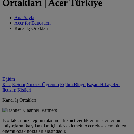
Ortakları | Acer Türkiye
Ana Sayfa
Acer for Education
Kanal İş Ortakları
Eğitim
K12
E-Spor
Yüksek Öğrenim
Eğitim Blogu
Başarı Hikayeleri
İletişim Kişileri
Kanal İş Ortakları
İş ortaklarımızı, eğitim alanında hizmet verdikleri müşterilerinin
ihtiyaçlarını karşılamaları için desteklemek, Acer ekosisteminin en
önemli odak noktaları arasındadır.