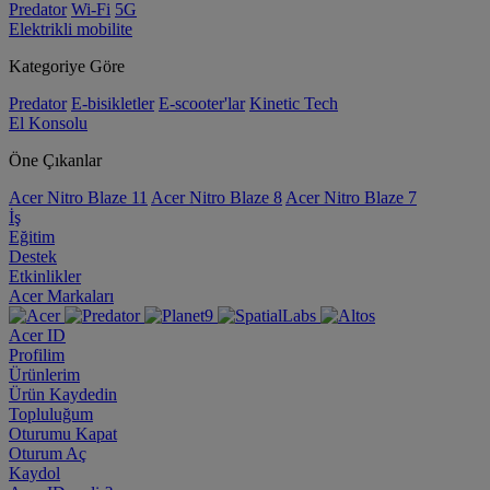
Predator
Wi-Fi
5G
Elektrikli mobilite
Kategoriye Göre
Predator
E-bisikletler
E-scooter'lar
Kinetic Tech
El Konsolu
Öne Çıkanlar
Acer Nitro Blaze 11
Acer Nitro Blaze 8
Acer Nitro Blaze 7
İş
Eğitim
Destek
Etkinlikler
Acer Markaları
Acer ID
Profilim
Ürünlerim
Ürün Kaydedin
Topluluğum
Oturumu Kapat
Oturum Aç
Kaydol