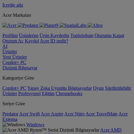
İçeriğe atla
Acer Markaları
Profilim
Ürünlerim
Ürün Kaydedin
Topluluğum
Oturumu Kapat
Oturum Aç
Kaydol
Acer ID nedir?
AI
Ürünler
Yeni Ürünler
Copilot+ PC
Dizüstü Bilgisayar
Kategoriye Göre
Copilot+ PC
Yapay Zeka Uyumlu Bilgisayarlar
Oyun
Sürdürülebilir
Ürünler
Profesyonel
Eğitim
Chromebooks
Seriye Göre
Predator
Acer Swift
Acer Aspire
Acer Nitro
Acer TravelMate
Acer
Extensa
Windows
Acer AMD