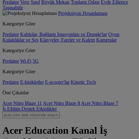
Predator
Vero
Sınıf
Büyük Mekan
Toplantı Odası
Evde Eğlence
Taşınabilir
Projeksiyon Hesaplaması
Kategoriye Göre
Predator
Kablolar, Bağlantı İstasyonları ve Dongle'lar
Oyun
Kulaklıklar ve Ses
Klavyeler, Fareler ve Kalem
Kameralar
Kategoriye Göre
Predator
Wi-Fi
5G
Kategoriye Göre
Predator
E-bisikletler
E-scooter'lar
Kinetic Tech
Öne Çıkanlar
Acer Nitro Blaze 11
Acer Nitro Blaze 8
Acer Nitro Blaze 7
İş
Eğitim
Destek
Etkinlikler
Acer Education Kanal İş