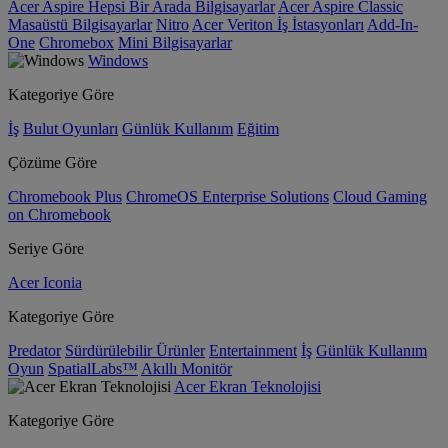
Acer Aspire Hepsi Bir Arada Bilgisayarlar
Acer Aspire Classic
Masaüstü Bilgisayarlar
Nitro
Acer Veriton İş İstasyonları
Add-In-
One
Chromebox
Mini Bilgisayarlar
Windows
Kategoriye Göre
İş
Bulut Oyunları
Günlük Kullanım
Eğitim
Çözüme Göre
Chromebook Plus
ChromeOS Enterprise Solutions
Cloud Gaming
on Chromebook
Seriye Göre
Acer Iconia
Kategoriye Göre
Predator
Sürdürülebilir Ürünler
Entertainment
İş
Günlük Kullanım
Oyun
SpatialLabs™
Akıllı Monitör
Acer Ekran Teknolojisi
Kategoriye Göre