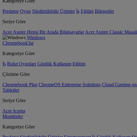
Kategoriye Göre
Predator
Oyun
Sürdürülebilir Ürünler
İş
Eğitim
Bileşenler
Seriye Göre
Acer Aspire Hepsi Bir Arada Bilgisayarlar
Acer Aspire Classic Masaüs
Windows
Chromebook'lar
Kategoriye Göre
İş
Bulut Oyunları
Günlük Kullanım
Eğitim
Çözüme Göre
Chromebook Plus
ChromeOS Enterprise Solutions
Cloud Gaming o
Tabletler
Seriye Göre
Acer Iconia
Monitörler
Kategoriye Göre