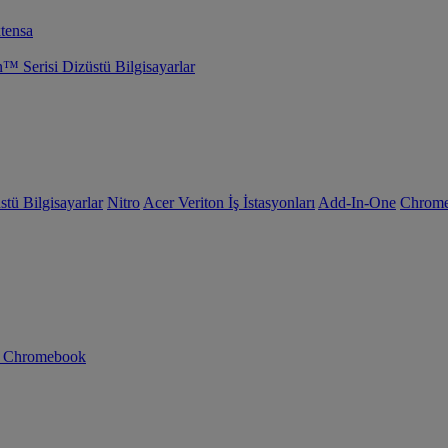
tensa
Serisi Dizüstü Bilgisayarlar
tü Bilgisayarlar
Nitro
Acer Veriton İş İstasyonları
Add-In-One
Chrom
n Chromebook