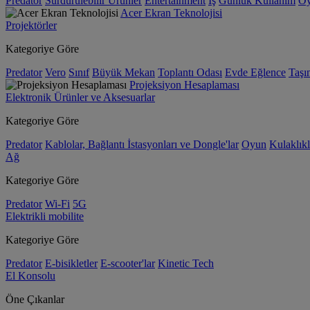
Predator
Sürdürülebilir Ürünler
Entertainment
İş
Günlük Kullanım
O
Acer Ekran Teknolojisi
Projektörler
Kategoriye Göre
Predator
Vero
Sınıf
Büyük Mekan
Toplantı Odası
Evde Eğlence
Taşın
Projeksiyon Hesaplaması
Elektronik Ürünler ve Aksesuarlar
Kategoriye Göre
Predator
Kablolar, Bağlantı İstasyonları ve Dongle'lar
Oyun
Kulaklıkl
Ağ
Kategoriye Göre
Predator
Wi-Fi
5G
Elektrikli mobilite
Kategoriye Göre
Predator
E-bisikletler
E-scooter'lar
Kinetic Tech
El Konsolu
Öne Çıkanlar