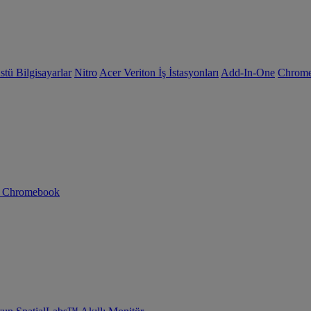
tü Bilgisayarlar
Nitro
Acer Veriton İş İstasyonları
Add-In-One
Chrom
n Chromebook