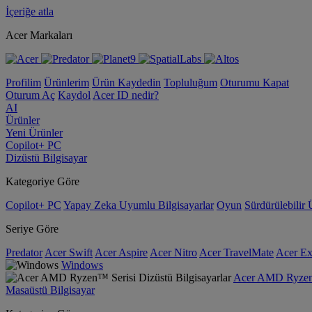
İçeriğe atla
Acer Markaları
Profilim
Ürünlerim
Ürün Kaydedin
Topluluğum
Oturumu Kapat
Oturum Aç
Kaydol
Acer ID nedir?
AI
Ürünler
Yeni Ürünler
Copilot+ PC
Dizüstü Bilgisayar
Kategoriye Göre
Copilot+ PC
Yapay Zeka Uyumlu Bilgisayarlar
Oyun
Sürdürülebilir 
Seriye Göre
Predator
Acer Swift
Acer Aspire
Acer Nitro
Acer TravelMate
Acer Ex
Windows
Acer AMD Ryzen™ 
Masaüstü Bilgisayar