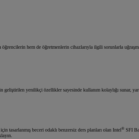
 hem öğrencilerin hem de öğretmenlerin cihazlarıyla ilgili sorunlarla u
 geliştirilen yenilikçi özellikler sayesinde kullanım kolaylığı sunar, yar
®
çin tasarlanmış beceri odaklı benzersiz ders planları olan Intel
SFI Baş
klayın.