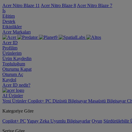
Acer Nitro Blaze 11
Acer Nitro Blaze 8
Acer Nitro Blaze 7
İş
Eğitim
Destek
Etkinlikler
Acer Markaları
Acer ID
Profilim
Ürünlerim
Ürün Kaydedin
Topluluğum
Oturumu Kapat
Oturum Aç
Kaydol
Acer ID nedir?
AI
Ürünler
Yeni Ürünler
Copilot+ PC
Dizüstü Bilgisayar
Masaüstü Bilgisayar
Ch
Kategoriye Göre
Copilot+ PC
Yapay Zeka Uyumlu Bilgisayarlar
Oyun
Sürdürülebilir 
Seriye Göre