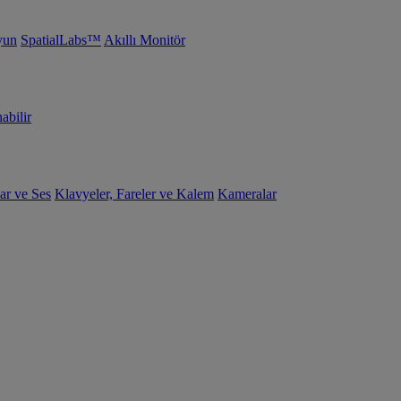
yun
SpatialLabs™
Akıllı Monitör
abilir
ar ve Ses
Klavyeler, Fareler ve Kalem
Kameralar