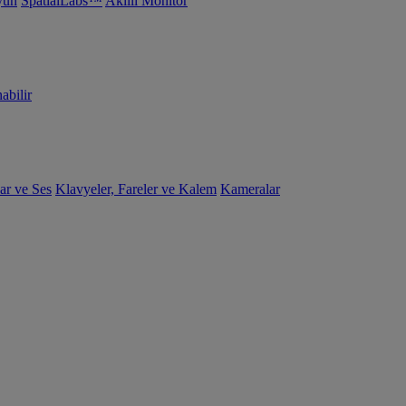
yun
SpatialLabs™
Akıllı Monitör
abilir
ar ve Ses
Klavyeler, Fareler ve Kalem
Kameralar