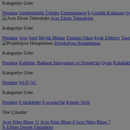
Kategoriye Göre
Predator
Sürdürülebilir Ürünler
Entertainment
İş
Günlük Kullanım
O
Acer Ekran Teknolojisi
Kategoriye Göre
Predator
Vero
Sınıf
Büyük Mekan
Toplantı Odası
Evde Eğlence
Taşın
Projeksiyon Hesaplaması
Kategoriye Göre
Predator
Kablolar, Bağlantı İstasyonları ve Dongle'lar
Oyun
Kulaklıkl
Kategoriye Göre
Predator
Wi-Fi
5G
Kategoriye Göre
Predator
E-bisikletler
E-scooter'lar
Kinetic Tech
Öne Çıkanlar
Acer Nitro Blaze 11
Acer Nitro Blaze 8
Acer Nitro Blaze 7
İş
Eğitim
Destek
Etkinlikler