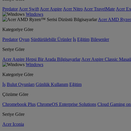
Predator
Acer Swift
Acer Aspire
Acer Nitro
Acer TravelMate
Acer Ex
Windows
Acer AMD Ryzen™ 
Kategoriye Göre
Predator
Oyun
Sürdürülebilir Ürünler
İş
Eğitim
Bileşenler
Seriye Göre
Acer Aspire Hepsi Bir Arada Bilgisayarlar
Acer Aspire Classic Masaüs
Windows
Kategoriye Göre
İş
Bulut Oyunları
Günlük Kullanım
Eğitim
Çözüme Göre
Chromebook Plus
ChromeOS Enterprise Solutions
Cloud Gaming o
Seriye Göre
Acer Iconia