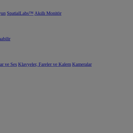
yun
SpatialLabs™
Akıllı Monitör
abilir
ar ve Ses
Klavyeler, Fareler ve Kalem
Kameralar