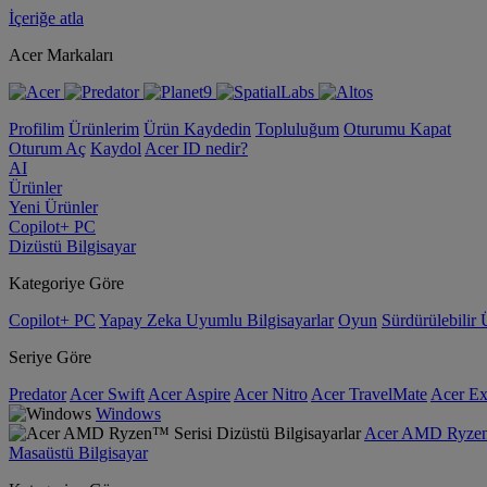
İçeriğe atla
Acer Markaları
Profilim
Ürünlerim
Ürün Kaydedin
Topluluğum
Oturumu Kapat
Oturum Aç
Kaydol
Acer ID nedir?
AI
Ürünler
Yeni Ürünler
Copilot+ PC
Dizüstü Bilgisayar
Kategoriye Göre
Copilot+ PC
Yapay Zeka Uyumlu Bilgisayarlar
Oyun
Sürdürülebilir 
Seriye Göre
Predator
Acer Swift
Acer Aspire
Acer Nitro
Acer TravelMate
Acer Ex
Windows
Acer AMD Ryzen™ 
Masaüstü Bilgisayar