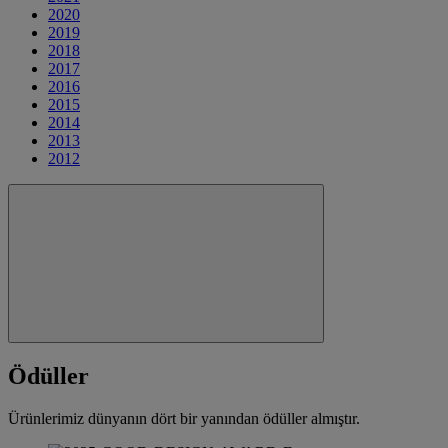
2020
2019
2018
2017
2016
2015
2014
2013
2012
Ödüller
Ürünlerimiz dünyanın dört bir yanından ödüller almıştır.