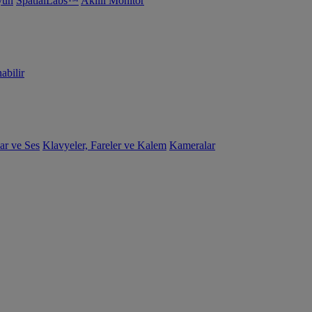
yun
SpatialLabs™
Akıllı Monitör
abilir
ar ve Ses
Klavyeler, Fareler ve Kalem
Kameralar