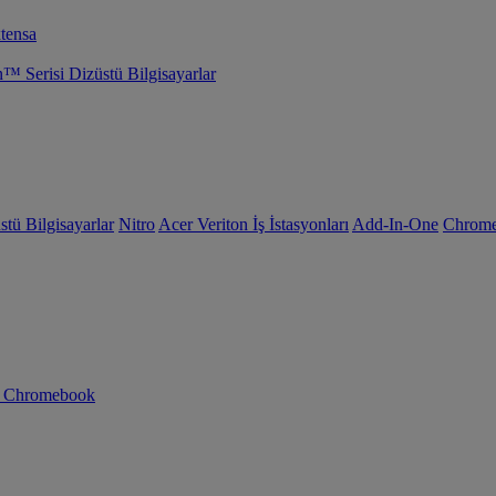
tensa
Serisi Dizüstü Bilgisayarlar
tü Bilgisayarlar
Nitro
Acer Veriton İş İstasyonları
Add-In-One
Chrom
n Chromebook