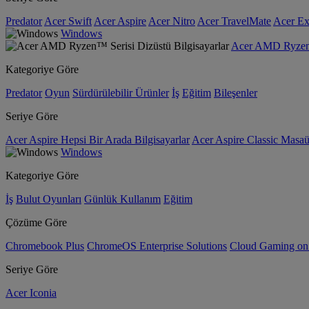
Predator
Acer Swift
Acer Aspire
Acer Nitro
Acer TravelMate
Acer Ex
Windows
Acer AMD Ryzen™ 
Kategoriye Göre
Predator
Oyun
Sürdürülebilir Ürünler
İş
Eğitim
Bileşenler
Seriye Göre
Acer Aspire Hepsi Bir Arada Bilgisayarlar
Acer Aspire Classic Masaüs
Windows
Kategoriye Göre
İş
Bulut Oyunları
Günlük Kullanım
Eğitim
Çözüme Göre
Chromebook Plus
ChromeOS Enterprise Solutions
Cloud Gaming o
Seriye Göre
Acer Iconia