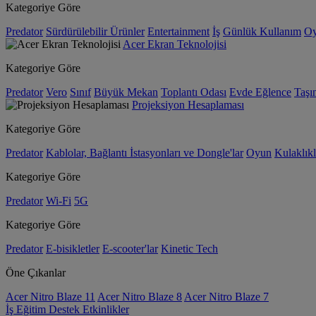
Kategoriye Göre
Predator
Sürdürülebilir Ürünler
Entertainment
İş
Günlük Kullanım
O
Acer Ekran Teknolojisi
Kategoriye Göre
Predator
Vero
Sınıf
Büyük Mekan
Toplantı Odası
Evde Eğlence
Taşın
Projeksiyon Hesaplaması
Kategoriye Göre
Predator
Kablolar, Bağlantı İstasyonları ve Dongle'lar
Oyun
Kulaklıkl
Kategoriye Göre
Predator
Wi-Fi
5G
Kategoriye Göre
Predator
E-bisikletler
E-scooter'lar
Kinetic Tech
Öne Çıkanlar
Acer Nitro Blaze 11
Acer Nitro Blaze 8
Acer Nitro Blaze 7
İş
Eğitim
Destek
Etkinlikler