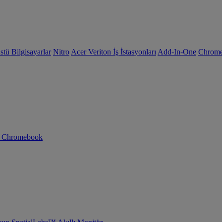
tü Bilgisayarlar
Nitro
Acer Veriton İş İstasyonları
Add-In-One
Chrom
n Chromebook