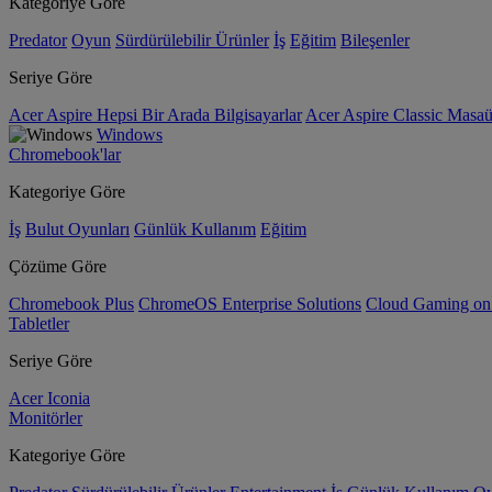
Kategoriye Göre
Predator
Oyun
Sürdürülebilir Ürünler
İş
Eğitim
Bileşenler
Seriye Göre
Acer Aspire Hepsi Bir Arada Bilgisayarlar
Acer Aspire Classic Masaüs
Windows
Chromebook'lar
Kategoriye Göre
İş
Bulut Oyunları
Günlük Kullanım
Eğitim
Çözüme Göre
Chromebook Plus
ChromeOS Enterprise Solutions
Cloud Gaming o
Tabletler
Seriye Göre
Acer Iconia
Monitörler
Kategoriye Göre