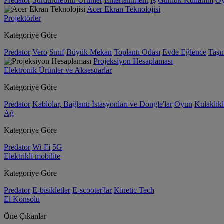
Predator
Sürdürülebilir Ürünler
Entertainment
İş
Günlük Kullanım
O
Acer Ekran Teknolojisi
Projektörler
Kategoriye Göre
Predator
Vero
Sınıf
Büyük Mekan
Toplantı Odası
Evde Eğlence
Taşın
Projeksiyon Hesaplaması
Elektronik Ürünler ve Aksesuarlar
Kategoriye Göre
Predator
Kablolar, Bağlantı İstasyonları ve Dongle'lar
Oyun
Kulaklıkl
Ağ
Kategoriye Göre
Predator
Wi-Fi
5G
Elektrikli mobilite
Kategoriye Göre
Predator
E-bisikletler
E-scooter'lar
Kinetic Tech
El Konsolu
Öne Çıkanlar