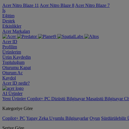
Acer Nitro Blaze 11
Acer Nitro Blaze 8
Acer Nitro Blaze 7
İş
Eğitim
Destek
Etkinlikler
Acer Markaları
Acer ID
Profilim
Ürünlerim
Ürün Kaydedin
Topluluğum
Oturumu Kapat
Oturum Aç
Kaydol
Acer ID nedir?
AI
Ürünler
Yeni Ürünler
Copilot+ PC
Dizüstü Bilgisayar
Masaüstü Bilgisayar
Ch
Kategoriye Göre
Copilot+ PC
Yapay Zeka Uyumlu Bilgisayarlar
Oyun
Sürdürülebilir 
Seriye Göre