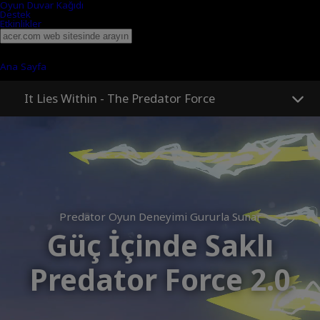
Oyun Duvar Kağıdı
Destek
Etkinlikler
Predator Force 2.0 ile Seviye Atlayın | Oyunlarda Gelişmiş
Yapay Zeka Özellikleri | Predator | Acer Türkiye
Ana Sayfa
Güç İçinde Saklı
It Lies Within - The Predator Force
Predator Oyun Deneyimi Gururla Sunar
Güç İçinde Saklı
Predator Force 2.0