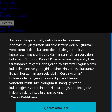
El Konsolları
Monitörler
Projektörler
Ağ
Elektrikli mobilite
Destek
Destek
Acer ID
Ürün Kaydedin
Acer Community
Sürücüler ve Kılavuzlar
Tercihleri tespit etmek, web sitesinde gezinme
Acer Yanıtları
İletişim
deneyimini iyileştirmek, kullanıcı istatistikleri oluşturmak,
Kaynaklar
web sitemizi daha kullanıcı dostu hale getirmek ve
Kaynaklar
kişiselleştirilmiş içerik ve reklamlar sunmak için çerezleri
PredatorSense
Mağaza Bul
kullanırız. "Tümünü Kabul Et" seçeneğine tıklayarak, Acer
Acer Hakkında
tarafından tüm çerezlerin Çerez Politikamıza uygun olarak
Acer Hakkında
kullanılmasına ve yerleştirilmesine izin vermiş olursunuz.
Bize Ulaşın
Bu izin her zaman geri çekilebilir. "Çerez Ayarları"
Yatırımcı ilişkiler
Haberler
bölümünde her çerez türüyle ilgili tercihlerinizi
Ödüller
yönetebilirsiniz. Kim olduğumuz, hangi çerezleri
Etkinlikler
Sürdürülebilirlik
kullandığımız ve tercihlerinizi nasıl değiştirebileceğiniz
Sürdürülebilirlik
hakkında daha fazla bilgi için bakınız:
Kurumsal Sosyal Sorumluluk
Çerez Politikamız.
Ürün Karbon Ayak İzi
Project Humanity
Earthion
Gizlilik Politikası
Çerez Ayarları
Çerez Politikası