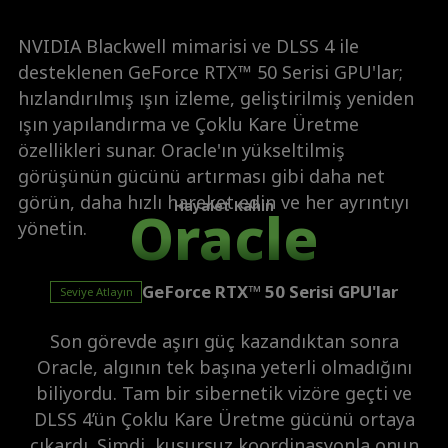
NVIDIA Blackwell mimarisi ve DLSS 4 ile
desteklenen GeForce RTX™ 50 Serisi GPU'lar;
hızlandırılmış ışın izleme, geliştirilmiş yeniden
ışın yapılandırma ve Çoklu Kare Üretme
özellikleri sunar. Oracle'ın yükseltilmiş
görüşünün gücünü artırması gibi daha net
görün, daha hızlı hareket edin ve her ayrıntıyı
Hayalet Kahin
Oracle
yönetin.
GeForce RTX™ 50 Serisi GPU'lar
Seviye Atlayın
Son görevde aşırı güç kazandıktan sonra
Oracle, algının tek başına yeterli olmadığını
biliyordu. Tam bir sibernetik vizöre geçti ve
DLSS 4’ün Çoklu Kare Üretme gücünü ortaya
çıkardı. Şimdi, kusursuz koordinasyonla onun