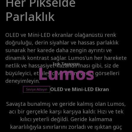
Her Pikselde
Parlaklık
OLED ve Mini-LED ekranlar olağanüstü renk
doğruluğu, derin siyahlar ve hassas parlaklık
sunarak her karede daha zengin ayrıntı ve
dinamik kontrast sağlar. Lumos'un her harekete
Işık Taşıyıcısı
Lumos
netlik ve hassasiyet kazandırması gibi, siz de
büyüleyici, etkileyici ve ilham verici görselleri
deneyimleyin.
OLED ve Mini-LED Ekran
Seviye Atlayın
Savaşta bunalmış ve geride kalmış olan Lumos,
acı bir gerçekle karşı karşıya kaldı: Hızı ve tek
kılıcı yeterli değildi. Geride kalmama
kararlılığıyla sınırlarını zorladı ve ışıktan güç