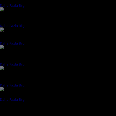
özellikleri her yerde üstün performans için geliştirilmiştir.
Daha Fazla Bilgi
PREDATOR HELIOS NEO 16S AI
Yapay zeka ile güçlendirilmiş ve hareket için tasarlanmış bu ince
bilgisayar, performans ve zahmetsiz taşınabilirliğin kesişim noktasıdır.
Daha Fazla Bilgi
PREDATOR ORION 7000
®
Predator CycloneX 360 soğutma sistemi ile Intel
Core™ Ultra 9'a
varan işlemci ve GeForce RTX™ 5090.
Daha Fazla Bilgi
PREDATOR ORION 5000
®
NVIDIA
GeForce RTX™ 50 Serisi GPU ve Predator CycloneX 360
soğutma sistemiyle yüksek kare hızları elde ederken sisteminiz serin
kalsın.
Daha Fazla Bilgi
PREDATOR ORION 3000
Kompakt ve güçlü Predator Orion 3000'in sunduğu yapay zeka ayarlı
®
hız ve NVIDIA
GeForce RTX™ 5070 performansıyla hüküm sürmeye
başlayın.
Daha Fazla Bilgi
PREDATOR eNOMAD-PF eBike
PREDATOR eNomad-PF (Limited Edition)
Daha Fazla Bilgi