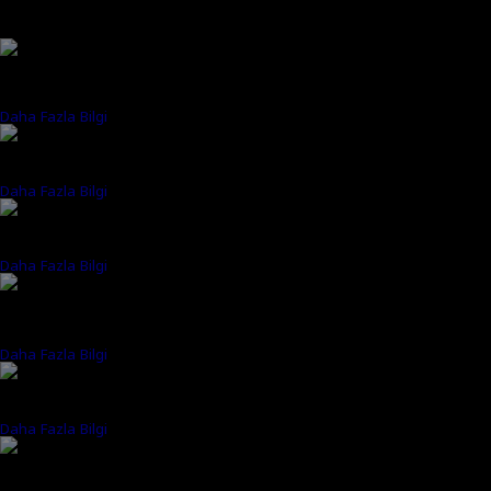
PREDATOR TRITON 14 AI
Dijital dünyada içerik üreten, rekabet eden ve bu dünyayı
yönlendirenler için geliştirilen, AI ile hızlandırılmış bir makine.
Daha Fazla Bilgi
PREDATOR HELIOS 18 AI
Geleceği beklemeyin. Predator Helios 18 AI ile geleceğin dünyasına
hemen adım atın.
Daha Fazla Bilgi
PREDATOR HELIOS 16 AI
Yapay zeka destekli güç ve OLED parlaklığı ile hem oyun deneyimi hem
de üretkenlik yeniden tanımlanıyor.
Daha Fazla Bilgi
PREDATOR HELIOS NEO 18 AI
Devrim niteliğinde yapay zeka performansı, nefes kesen görseller ve
gelişmiş soğutma özellikleri, oyun deneyiminizi bir üst seviyeye
taşımak için tasarlandı.
Daha Fazla Bilgi
PREDATOR HELIOS NEO 16 AI
Baskı altında yüksek performans gösteren hassasiyet, OLED parlaklığı
ve soğutma, sınırlarınızı zorlamanız için geliştirildi.
Daha Fazla Bilgi
PREDATOR HELIOS NEO 14 AI
Yapay zeka ile desteklenen güç, OLED parlaklığı ve yeni nesil soğutma