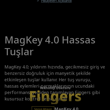
>
Hikayeleri Açıklandı
MagKey 4.0 Hassas
Tuşlar
MagKey 4.0; yıldırım hızında, gecikmesiz giriş ve
benzersiz doğruluk için manyetik şekilde
etkinleşen tuşlar kullanır. Her tuş vuruşu,
hassas eylemleri parmaklarınızın ucundaki
Teknoloji Doktoru
Fingers
performansı yeniden tanımlayan Fingers gibi
kusursuz kontrol ve hız sunar.
MagKey 4.0
Seviye Atlayın