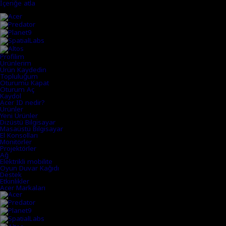
İçeriğe atla
Acer Markaları
Profilim
Ürünlerim
Ürün Kaydedin
Topluluğum
Oturumu Kapat
Oturum Aç
Kaydol
Acer ID nedir?
Ürünler
Yeni Ürünler
Dizüstü Bilgisayar
Masaüstü Bilgisayar
El Konsolları
Monitörler
Projektörler
Ağ
Elektrikli mobilite
Oyun Duvar Kağıdı
Destek
Etkinlikler
Acer Markaları