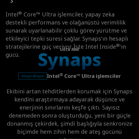
®
Intel
Core™ Ultra işlemciler, yapay zeka
destekli performans ve olağanüstü verimlilik
sunarak uyarlanabilir çoklu görev yürütme ve
etkileyici tepki süresi sağlar. Synaps'ın hesaplı
®
stratejilerine güç veriyor. İşte Intel Inside
'ın
Usta Akıl
Synaps
gücü.
®
Intel
Core™ Ultra işlemciler
Seviye Atlayın
Ekibini artan tehditlerden korumak için Synaps
kendini araştırmaya adayarak düşünce ve
enerjinin sınırlarını keşfe çıktı. Sayısız
denemeden sonra oluşturduğu, yeni bir güçle
donanmış çekirdek, şimdi başlığıyla senkronize
biçimde hem zihin hem de ateş gücünü