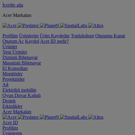
İçeriğe atla
Acer Markaları
Profilim
Ürünlerim
Ürün Kaydedin
Topluluğum
Oturumu Kapat
Oturum Aç
Kaydol
Acer ID nedir?
Ürünler
Yeni Ürünler
Dizüstü Bilgisayar
Masaüstü Bilgisayar
El Konsolları
Monitörler
Projektörler
Ağ
Elektrikli mobilite
Oyun Duvar Kağıdı
Destek
Etkinlikler
Acer Markaları
Acer ID
Profilim
Ürünlerim