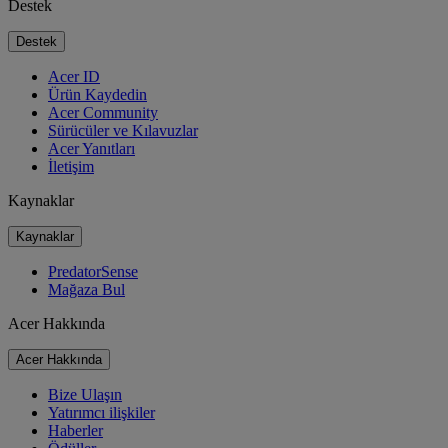
Destek
Destek
Acer ID
Ürün Kaydedin
Acer Community
Sürücüler ve Kılavuzlar
Acer Yanıtları
İletişim
Kaynaklar
Kaynaklar
PredatorSense
Mağaza Bul
Acer Hakkında
Acer Hakkında
Bize Ulaşın
Yatırımcı ilişkiler
Haberler