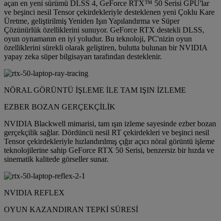
açan en yeni sürümü DLSS 4, GeForce RTX™ 50 Serisi GPU'lar
ve beşinci nesil Tensor çekirdekleriyle desteklenen yeni Çoklu Kare
Üretme, geliştirilmiş Yeniden Işın Yapılandırma ve Süper
Çözünürlük özelliklerini sunuyor. GeForce RTX destekli DLSS,
oyun oynamanın en iyi yoludur. Bu teknoloji, PC'nizin oyun
özelliklerini sürekli olarak geliştiren, bulutta bulunan bir NVIDIA
yapay zeka süper bilgisayarı tarafından desteklenir.
NÖRAL GÖRÜNTÜ İŞLEME İLE TAM IŞIN İZLEME
EZBER BOZAN GERÇEKÇİLİK
NVIDIA Blackwell mimarisi, tam ışın izleme sayesinde ezber bozan
gerçekçilik sağlar. Dördüncü nesil RT çekirdekleri ve beşinci nesil
Tensor çekirdekleriyle hızlandırılmış çığır açıcı nöral görüntü işleme
teknolojilerine sahip GeForce RTX 50 Serisi, benzersiz bir hızda ve
sinematik kalitede görseller sunar.
NVIDIA REFLEX
OYUN KAZANDIRAN TEPKİ SÜRESİ