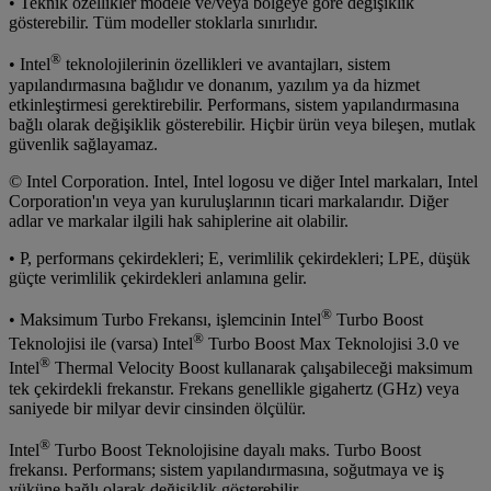
• Teknik özellikler modele ve/veya bölgeye göre değişiklik
gösterebilir. Tüm modeller stoklarla sınırlıdır.
®
• Intel
teknolojilerinin özellikleri ve avantajları, sistem
yapılandırmasına bağlıdır ve donanım, yazılım ya da hizmet
etkinleştirmesi gerektirebilir. Performans, sistem yapılandırmasına
bağlı olarak değişiklik gösterebilir. Hiçbir ürün veya bileşen, mutlak
güvenlik sağlayamaz.
© Intel Corporation. Intel, Intel logosu ve diğer Intel markaları, Intel
Corporation'ın veya yan kuruluşlarının ticari markalarıdır. Diğer
adlar ve markalar ilgili hak sahiplerine ait olabilir.
• P, performans çekirdekleri; E, verimlilik çekirdekleri; LPE, düşük
güçte verimlilik çekirdekleri anlamına gelir.
®
• Maksimum Turbo Frekansı, işlemcinin Intel
Turbo Boost
®
Teknolojisi ile (varsa) Intel
Turbo Boost Max Teknolojisi 3.0 ve
®
Intel
Thermal Velocity Boost kullanarak çalışabileceği maksimum
tek çekirdekli frekanstır. Frekans genellikle gigahertz (GHz) veya
saniyede bir milyar devir cinsinden ölçülür.
®
Intel
Turbo Boost Teknolojisine dayalı maks. Turbo Boost
frekansı. Performans; sistem yapılandırmasına, soğutmaya ve iş
yüküne bağlı olarak değişiklik gösterebilir.