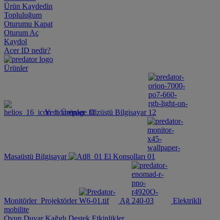
Ürün Kaydedin
Topluluğum
Oturumu Kapat
Oturum Aç
Kaydol
Acer ID nedir?
Ürünler
Yeni Ürünler
Dizüstü Bilgisayar
Masaüstü Bilgisayar
El Konsolları
Monitörler
Projektörler
Ağ
Elektrikli
mobilite
Oyun Duvar Kağıdı
Destek
Etkinlikler