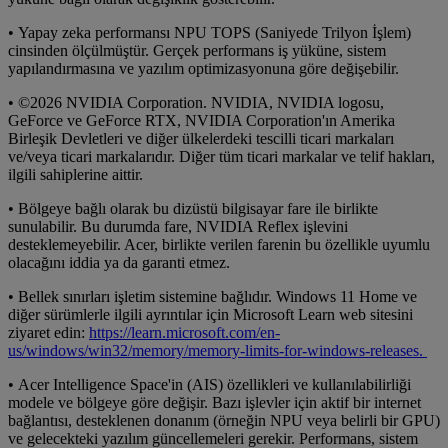
• Yapay zeka performansı NPU TOPS (Saniyede Trilyon İşlem)
cinsinden ölçülmüştür. Gerçek performans iş yüküne, sistem
yapılandırmasına ve yazılım optimizasyonuna göre değişebilir.
• ©2026 NVIDIA Corporation. NVIDIA, NVIDIA logosu,
GeForce ve GeForce RTX, NVIDIA Corporation'ın Amerika
Birleşik Devletleri ve diğer ülkelerdeki tescilli ticari markaları
ve/veya ticari markalarıdır. Diğer tüm ticari markalar ve telif hakları,
ilgili sahiplerine aittir.
• Bölgeye bağlı olarak bu dizüstü bilgisayar fare ile birlikte
sunulabilir. Bu durumda fare, NVIDIA Reflex işlevini
desteklemeyebilir. Acer, birlikte verilen farenin bu özellikle uyumlu
olacağını iddia ya da garanti etmez.
• Bellek sınırları işletim sistemine bağlıdır. Windows 11 Home ve
diğer sürümlerle ilgili ayrıntılar için Microsoft Learn web sitesini
ziyaret edin:
https://learn.microsoft.com/en-
us/windows/win32/memory/memory-limits-for-windows-releases.
• Acer Intelligence Space'in (AIS) özellikleri ve kullanılabilirliği
modele ve bölgeye göre değişir. Bazı işlevler için aktif bir internet
bağlantısı, desteklenen donanım (örneğin NPU veya belirli bir GPU)
ve gelecekteki yazılım güncellemeleri gerekir. Performans, sistem