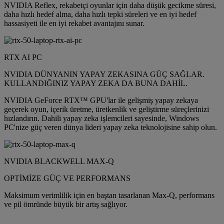
NVIDIA Reflex, rekabetçi oyunlar için daha düşük gecikme süresi,
daha hızlı hedef alma, daha hızlı tepki süreleri ve en iyi hedef
hassasiyeti ile en iyi rekabet avantajını sunar.
RTX AI PC
NVIDIA DÜNYANIN YAPAY ZEKASINA GÜÇ SAĞLAR.
KULLANDIĞINIZ YAPAY ZEKA DA BUNA DAHİL.
NVIDIA GeForce RTX™ GPU'lar ile gelişmiş yapay zekaya
geçerek oyun, içerik üretme, üretkenlik ve geliştirme süreçlerinizi
hızlandırın. Dahili yapay zeka işlemcileri sayesinde, Windows
PC'nize güç veren dünya lideri yapay zeka teknolojisine sahip olun.
NVIDIA BLACKWELL MAX-Q
OPTİMİZE GÜÇ VE PERFORMANS
Maksimum verimlilik için en baştan tasarlanan Max-Q, performans
ve pil ömründe büyük bir artış sağlıyor.