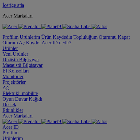
İçeriğe atla
Acer Markaları
Profilim
Ürünlerim
Ürün Kaydedin
Topluluğum
Oturumu Kapat
Oturum Aç
Kaydol
Acer ID nedir?
Ürünler
Yeni Ürünler
Dizüstü Bilgisayar
Masaüstü Bilgisayar
El Konsolları
Monitörler
Projektörler
Ağ
Elektrikli mobilite
Oyun Duvar Kağıdı
Destek
Etkinlikler
Acer Markaları
Acer ID
Profilim
Ürünlerim