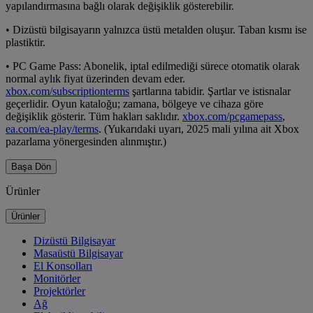
yapılandırmasına bağlı olarak değişiklik gösterebilir.
• Dizüstü bilgisayarın yalnızca üstü metalden oluşur. Taban kısmı ise
plastiktir.
• PC Game Pass: Abonelik, iptal edilmediği sürece otomatik olarak
normal aylık fiyat üzerinden devam eder.
xbox.com/subscriptionterms
şartlarına tabidir. Şartlar ve istisnalar
geçerlidir. Oyun kataloğu; zamana, bölgeye ve cihaza göre
değişiklik gösterir. Tüm hakları saklıdır.
xbox.com/pcgamepass
,
ea.com/ea-play/terms
. (Yukarıdaki uyarı, 2025 mali yılına ait Xbox
pazarlama yönergesinden alınmıştır.)
Başa Dön
Ürünler
Ürünler
Dizüstü Bilgisayar
Masaüstü Bilgisayar
El Konsolları
Monitörler
Projektörler
Ağ