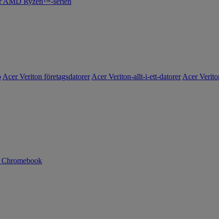
cer AMD Ryzen™-serien
o
Acer Veriton företagsdatorer
Acer Veriton-allt-i-ett-datorer
Acer Verito
n Chromebook