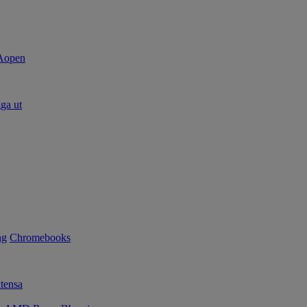
ga ut
ng
Chromebooks
tensa