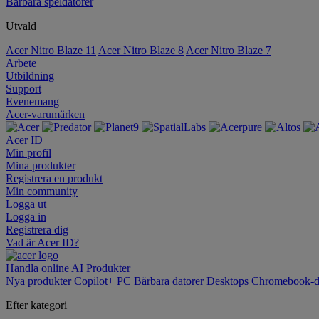
Bärbara speldatorer
Utvald
Acer Nitro Blaze 11
Acer Nitro Blaze 8
Acer Nitro Blaze 7
Arbete
Utbildning
Support
Evenemang
Acer-varumärken
Acer ID
Min profil
Mina produkter
Registrera en produkt
Min community
Logga ut
Logga in
Registrera dig
Vad är Acer ID?
Handla online
AI
Produkter
Nya produkter
Copilot+ PC
Bärbara datorer
Desktops
Chromebook-d
Efter kategori