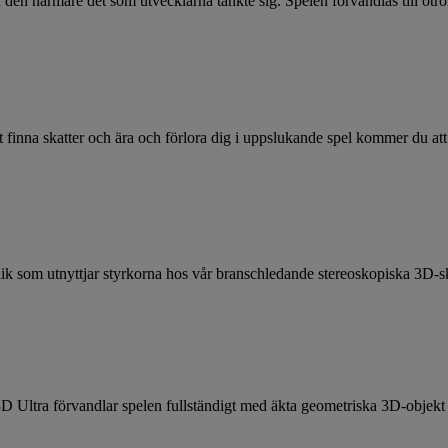
n närmare det som utvecklarna tänkte sig. Spelen förvandlas till otroli
tt finna skatter och ära och förlora dig i uppslukande spel kommer du at
om utnyttjar styrkorna hos vår branschledande stereoskopiska 3D-skärm 
 Ultra förvandlar spelen fullständigt med äkta geometriska 3D-objekt 