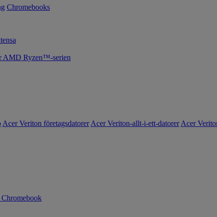
ng
Chromebooks
tensa
cer AMD Ryzen™-serien
o
Acer Veriton företagsdatorer
Acer Veriton-allt-i-ett-datorer
Acer Verito
n Chromebook