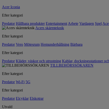
Acer Iconia
Efter kategori
Predator
Hållbara produkter
Entertainment
Arbete
Vardagen
Spel
Ace
Acers skärmteknik
Efter kategori
Predator
Vero
Mötesrum
Hemunderhållning
Bärbara
Efter kategori
Predator
Kläder, väskor och utrustning
Kablar, dockningsstationer oc
TILLBEHÖRSSÖKAREN
Efter kategori
Predator
Wi-Fi
5G
Efter kategori
Predator
Elcyklar
Elskotrar
Utvald