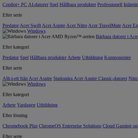
Copilot+ PC
AI-datorer
Spel
Hållbara produkter
Professionell
Inlärni
Efter serie
Predator
Acer Swift
Acer Aspire
Acer Nitro
Acer TravelMate
Acer Ex
Windows
Bärbara datorer i A
Efter kategori
Predator
Spel
Hållbara produkter
Arbete
Utbildning
Komponenter
Efter serie
Allt-i-ett från Acer Aspire
Stationära Acer Aspire Classic-datorer
Nitr
Windows
Efter kategori
Arbete
Vardagen
Utbildning
Efter lösning
Chromebook Plus
ChromeOS Enterprise Solutions
Cloud Gaming o
Efter serie