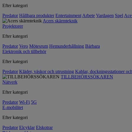
Efter kategori
Predator
Hållbara produkter
Entertainment
Arbete
Vardagen
Spel
Ace
Acers skärmteknik
Projektorer
Efter kategori
Predator
Vero
Mötesrum
Hemunderhållning
Bärbara
Elektronik och tillbehör
Efter kategori
Predator
Kläder, väskor och utrustning
Kablar, dockningsstationer oc
TILLBEHÖRSSÖKAREN
Nätverk
Efter kategori
Predator
Wi-Fi
5G
E-mobilitet
Efter kategori
Predator
Elcyklar
Elskotrar