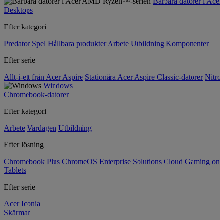
Bärbara datorer i A
Desktops
Efter kategori
Predator
Spel
Hållbara produkter
Arbete
Utbildning
Komponenter
Efter serie
Allt-i-ett från Acer Aspire
Stationära Acer Aspire Classic-datorer
Nitr
Windows
Chromebook-datorer
Efter kategori
Arbete
Vardagen
Utbildning
Efter lösning
Chromebook Plus
ChromeOS Enterprise Solutions
Cloud Gaming o
Tablets
Efter serie
Acer Iconia
Skärmar