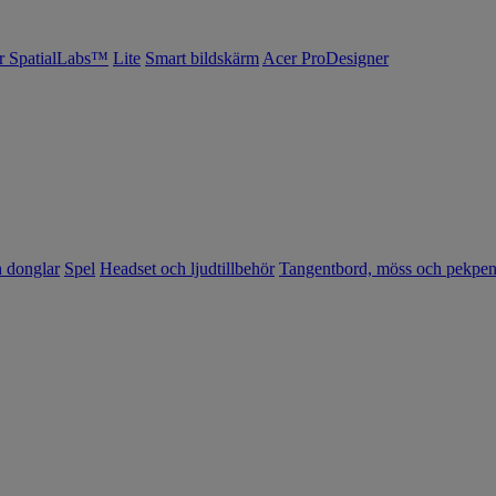
r SpatialLabs™
Lite
Smart bildskärm
Acer ProDesigner
h donglar
Spel
Headset och ljudtillbehör
Tangentbord, möss och pekpe