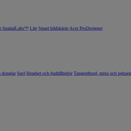
r SpatialLabs™
Lite
Smart bildskärm
Acer ProDesigner
h donglar
Spel
Headset och ljudtillbehör
Tangentbord, möss och pekpe