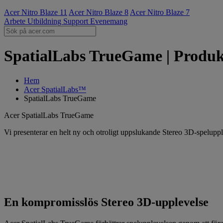
Acer Nitro Blaze 11
Acer Nitro Blaze 8
Acer Nitro Blaze 7
Arbete
Utbildning
Support
Evenemang
SpatialLabs TrueGame | Produkt
Hem
Acer SpatialLabs™
SpatialLabs TrueGame
Acer SpatialLabs TrueGame
Vi presenterar en helt ny och otroligt uppslukande Stereo 3D-spelupp
En kompromisslös Stereo 3D-upplevelse