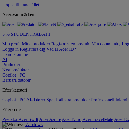
Hoppa till innehållet
Acer-varumärken
5 % STUDENTRABATT
Min profil
Mina produkter
Registrera en produkt
Min community
Log
Logga in
Registrera dig
Vad är Acer ID?
Handla online
AI
Produkter
Nya produkter
Copilot+ PC
Bärbara datorer
Efter kategori
Copilot+ PC
AI-datorer
Spel
Hållbara produkter
Professionell
Inlärni
Efter serie
Predator
Acer Swift
Acer Aspire
Acer Nitro
Acer TravelMate
Acer Ex
Windows