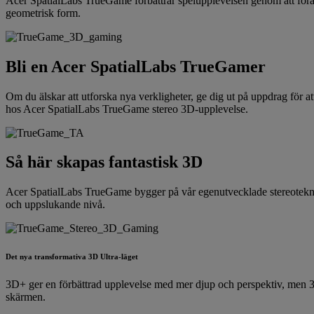
Acer SpatialLabs TrueGame förbättrar spelupplevelsen genom att föra de
geometrisk form.
Bli en Acer SpatialLabs TrueGamer
Om du älskar att utforska nya verkligheter, ge dig ut på uppdrag för a
hos Acer SpatialLabs TrueGame stereo 3D-upplevelse.
Så här skapas fantastisk 3D
Acer SpatialLabs TrueGame bygger på vår egenutvecklade stereoteknik s
och uppslukande nivå.
Det nya transformativa 3D Ultra-läget
3D+ ger en förbättrad upplevelse med mer djup och perspektiv, men 3D
skärmen.