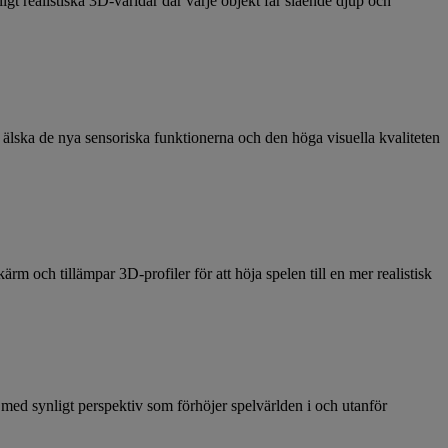
gt realistiska 3D-världar där varje objekt får slående djup och
t älska de nya sensoriska funktionerna och den höga visuella kvaliteten
och tillämpar 3D-profiler för att höja spelen till en mer realistisk
med synligt perspektiv som förhöjer spelvärlden i och utanför