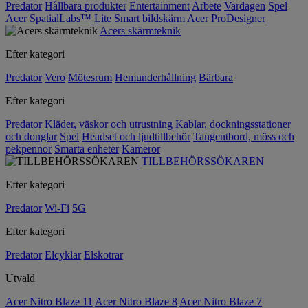
Predator
Hållbara produkter
Entertainment
Arbete
Vardagen
Spel
Acer SpatialLabs™
Lite
Smart bildskärm
Acer ProDesigner
Acers skärmteknik
Efter kategori
Predator
Vero
Mötesrum
Hemunderhållning
Bärbara
Efter kategori
Predator
Kläder, väskor och utrustning
Kablar, dockningsstationer
och donglar
Spel
Headset och ljudtillbehör
Tangentbord, möss och
pekpennor
Smarta enheter
Kameror
TILLBEHÖRSSÖKAREN
Efter kategori
Predator
Wi-Fi
5G
Efter kategori
Predator
Elcyklar
Elskotrar
Utvald
Acer Nitro Blaze 11
Acer Nitro Blaze 8
Acer Nitro Blaze 7