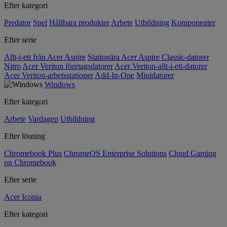
Efter kategori
Predator
Spel
Hållbara produkter
Arbete
Utbildning
Komponenter
Efter serie
Allt-i-ett från Acer Aspire
Stationära Acer Aspire Classic-datorer
Nitro
Acer Veriton företagsdatorer
Acer Veriton-allt-i-ett-datorer
Acer Veriton-arbetsstationer
Add-In-One
Minidatorer
Windows
Efter kategori
Arbete
Vardagen
Utbildning
Efter lösning
Chromebook Plus
ChromeOS Enterprise Solutions
Cloud Gaming
on Chromebook
Efter serie
Acer Iconia
Efter kategori