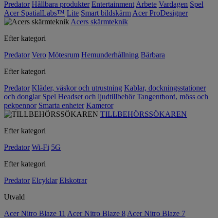
Predator
Hållbara produkter
Entertainment
Arbete
Vardagen
Spel
Acer SpatialLabs™
Lite
Smart bildskärm
Acer ProDesigner
Acers skärmteknik
Efter kategori
Predator
Vero
Mötesrum
Hemunderhållning
Bärbara
Efter kategori
Predator
Kläder, väskor och utrustning
Kablar, dockningsstationer
och donglar
Spel
Headset och ljudtillbehör
Tangentbord, möss och
pekpennor
Smarta enheter
Kameror
TILLBEHÖRSSÖKAREN
Efter kategori
Predator
Wi-Fi
5G
Efter kategori
Predator
Elcyklar
Elskotrar
Utvald
Acer Nitro Blaze 11
Acer Nitro Blaze 8
Acer Nitro Blaze 7