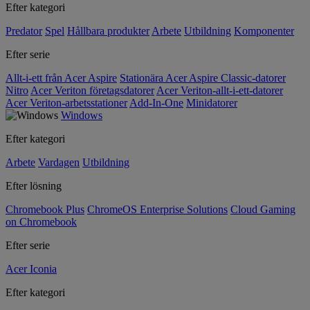
Efter kategori
Predator
Spel
Hållbara produkter
Arbete
Utbildning
Komponenter
Efter serie
Allt-i-ett från Acer Aspire
Stationära Acer Aspire Classic-datorer
Nitro
Acer Veriton företagsdatorer
Acer Veriton-allt-i-ett-datorer
Acer Veriton-arbetsstationer
Add-In-One
Minidatorer
Windows
Efter kategori
Arbete
Vardagen
Utbildning
Efter lösning
Chromebook Plus
ChromeOS Enterprise Solutions
Cloud Gaming
on Chromebook
Efter serie
Acer Iconia
Efter kategori