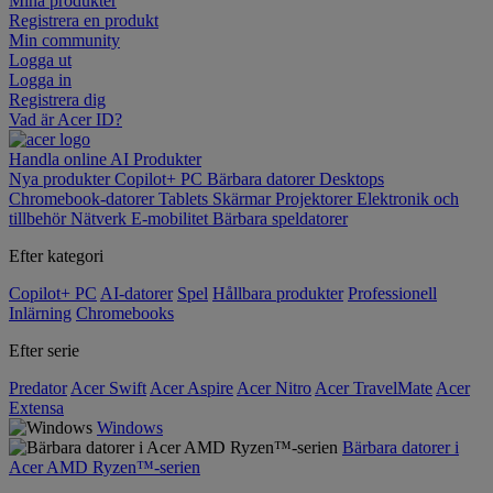
Mina produkter
Registrera en produkt
Min community
Logga ut
Logga in
Registrera dig
Vad är Acer ID?
Handla online
AI
Produkter
Nya produkter
Copilot+ PC
Bärbara datorer
Desktops
Chromebook-datorer
Tablets
Skärmar
Projektorer
Elektronik och
tillbehör
Nätverk
E-mobilitet
Bärbara speldatorer
Efter kategori
Copilot+ PC
AI-datorer
Spel
Hållbara produkter
Professionell
Inlärning
Chromebooks
Efter serie
Predator
Acer Swift
Acer Aspire
Acer Nitro
Acer TravelMate
Acer
Extensa
Windows
Bärbara datorer i
Acer AMD Ryzen™-serien