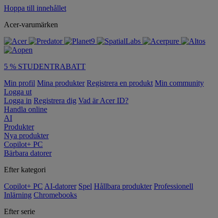
Hoppa till innehållet
Acer-varumärken
5 % STUDENTRABATT
Min profil
Mina produkter
Registrera en produkt
Min community
Logga ut
Logga in
Registrera dig
Vad är Acer ID?
Handla online
AI
Produkter
Nya produkter
Copilot+ PC
Bärbara datorer
Efter kategori
Copilot+ PC
AI-datorer
Spel
Hållbara produkter
Professionell
Inlärning
Chromebooks
Efter serie