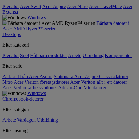
Predator
Acer Swift
Acer Aspire
Acer Nitro
Acer TravelMate
Acer
Extensa
Windows
Bärbara datorer i
Acer AMD Ryzen™-serien
Desktops
Efter kategori
Predator
Spel
Hållbara produkter
Arbete
Utbildning
Komponenter
Efter serie
Allt-i-ett från Acer Aspire
Stationära Acer Aspire Classic-datorer
Nitro
Acer Veriton företagsdatorer
Acer Veriton-allt-i-ett-datorer
Acer Veriton-arbetsstationer
Add-In-One
Minidatorer
Windows
Chromebook-datorer
Efter kategori
Arbete
Vardagen
Utbildning
Efter lösning