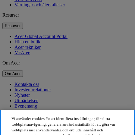
Varningar och återkallelser
Resurser
Resurser
Acer Global Account Portal
Hitta en butik
Acer-tekniker
McAfee
Om Acer
Om Acer
Kontakta oss
Investerarrelationer
Nyheter
Utmärkelser
Evenemang
Hållbarhet
Vi använder cookies för att identifiera inställningar, förbättra
webbplatsnavigering, generera användarstatistik för att göra vår
Hållbarhet
webbplats mer användarvänlig och erbjuda innehåll och