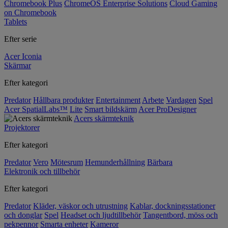
Chromebook Plus
ChromeOS Enterprise Solutions
Cloud Gaming
on Chromebook
Tablets
Efter serie
Acer Iconia
Skärmar
Efter kategori
Predator
Hållbara produkter
Entertainment
Arbete
Vardagen
Spel
Acer SpatialLabs™
Lite
Smart bildskärm
Acer ProDesigner
Acers skärmteknik
Projektorer
Efter kategori
Predator
Vero
Mötesrum
Hemunderhållning
Bärbara
Elektronik och tillbehör
Efter kategori
Predator
Kläder, väskor och utrustning
Kablar, dockningsstationer
och donglar
Spel
Headset och ljudtillbehör
Tangentbord, möss och
pekpennor
Smarta enheter
Kameror