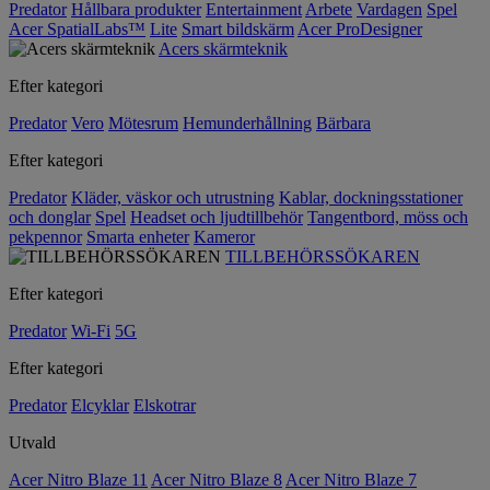
Predator
Hållbara produkter
Entertainment
Arbete
Vardagen
Spel
Acer SpatialLabs™
Lite
Smart bildskärm
Acer ProDesigner
Acers skärmteknik
Efter kategori
Predator
Vero
Mötesrum
Hemunderhållning
Bärbara
Efter kategori
Predator
Kläder, väskor och utrustning
Kablar, dockningsstationer
och donglar
Spel
Headset och ljudtillbehör
Tangentbord, möss och
pekpennor
Smarta enheter
Kameror
TILLBEHÖRSSÖKAREN
Efter kategori
Predator
Wi-Fi
5G
Efter kategori
Predator
Elcyklar
Elskotrar
Utvald
Acer Nitro Blaze 11
Acer Nitro Blaze 8
Acer Nitro Blaze 7