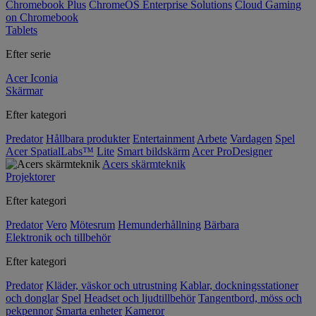
Chromebook Plus
ChromeOS Enterprise Solutions
Cloud Gaming
on Chromebook
Tablets
Efter serie
Acer Iconia
Skärmar
Efter kategori
Predator
Hållbara produkter
Entertainment
Arbete
Vardagen
Spel
Acer SpatialLabs™
Lite
Smart bildskärm
Acer ProDesigner
Acers skärmteknik
Projektorer
Efter kategori
Predator
Vero
Mötesrum
Hemunderhållning
Bärbara
Elektronik och tillbehör
Efter kategori
Predator
Kläder, väskor och utrustning
Kablar, dockningsstationer
och donglar
Spel
Headset och ljudtillbehör
Tangentbord, möss och
pekpennor
Smarta enheter
Kameror