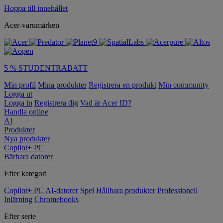
Hoppa till innehållet
Acer-varumärken
5 % STUDENTRABATT
Min profil
Mina produkter
Registrera en produkt
Min community
Logga ut
Logga in
Registrera dig
Vad är Acer ID?
Handla online
AI
Produkter
Nya produkter
Copilot+ PC
Bärbara datorer
Efter kategori
Copilot+ PC
AI-datorer
Spel
Hållbara produkter
Professionell
Inlärning
Chromebooks
Efter serie