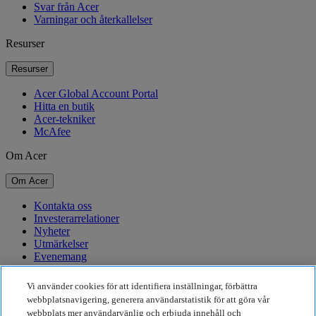
Svar från Acer
Varningar och återkallelser
Resurser
Resurser
Acer Global Account Portal
Hitta en butik
Acer-tekniker
McAfee
Om Acer
Om Acer
Kontakta oss
Investerarrelationer
Nyheter
Utmärkelser
Evenemang
Hållbarhet
Vi använder cookies för att identifiera inställningar, förbättra
webbplatsnavigering, generera användarstatistik för att göra vår
Hållbarhet
webbplats mer användarvänlig och erbjuda innehåll och