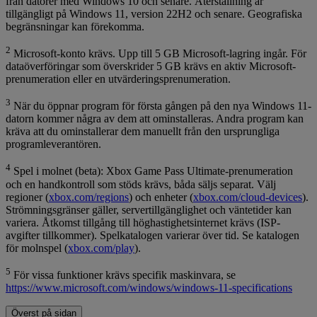
från datorer med Windows 10 och senare. Återställning är
tillgängligt på Windows 11, version 22H2 och senare. Geografiska
begränsningar kan förekomma.
2
Microsoft-konto krävs. Upp till 5 GB Microsoft-lagring ingår. För
dataöverföringar som överskrider 5 GB krävs en aktiv Microsoft-
prenumeration eller en utvärderingsprenumeration.
3
När du öppnar program för första gången på den nya Windows 11-
datorn kommer några av dem att ominstalleras. Andra program kan
kräva att du ominstallerar dem manuellt från den ursprungliga
programleverantören.
4
Spel i molnet (beta): Xbox Game Pass Ultimate-prenumeration
och en handkontroll som stöds krävs, båda säljs separat. Välj
regioner (
xbox.com/regions
) och enheter (
xbox.com/cloud-devices
).
Strömningsgränser gäller, servertillgänglighet och väntetider kan
variera. Åtkomst tillgång till höghastighetsinternet krävs (ISP-
avgifter tillkommer). Spelkatalogen varierar över tid. Se katalogen
för molnspel (
xbox.com/play
).
5
För vissa funktioner krävs specifik maskinvara, se
https://www.microsoft.com/windows/windows-11-specifications
Överst på sidan