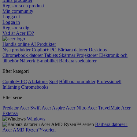
Mina produkter
Registrera en produkt
Min community
Logga ut
Logga in
Registrera dig
Vad är Acer ID?
Handla online
AI
Produkter
Nya produkter
Copilot+ PC
Bärbara datorer
Desktops
Chromebook-datorer
Tablets
Skärmar
Projektorer
Elektronik och
tillbehör
Nätverk
E-mobilitet
Bärbara speldatorer
Efter kategori
Copilot+ PC
AI-datorer
Spel
Hållbara produkter
Professionell
Inlärning
Chromebooks
Efter serie
Predator
Acer Swift
Acer Aspire
Acer Nitro
Acer TravelMate
Acer
Extensa
Windows
Bärbara datorer i
Acer AMD Ryzen™-serien