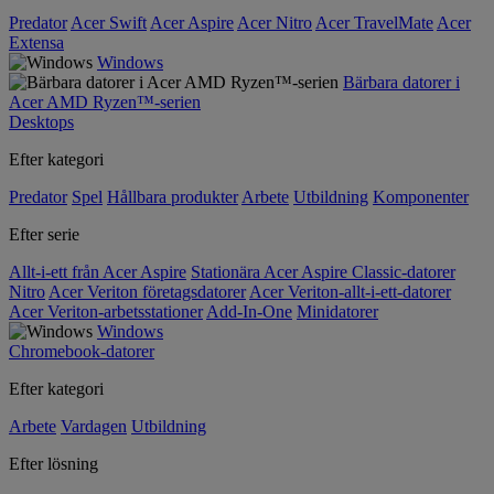
Predator
Acer Swift
Acer Aspire
Acer Nitro
Acer TravelMate
Acer
Extensa
Windows
Bärbara datorer i
Acer AMD Ryzen™-serien
Desktops
Efter kategori
Predator
Spel
Hållbara produkter
Arbete
Utbildning
Komponenter
Efter serie
Allt-i-ett från Acer Aspire
Stationära Acer Aspire Classic-datorer
Nitro
Acer Veriton företagsdatorer
Acer Veriton-allt-i-ett-datorer
Acer Veriton-arbetsstationer
Add-In-One
Minidatorer
Windows
Chromebook-datorer
Efter kategori
Arbete
Vardagen
Utbildning
Efter lösning