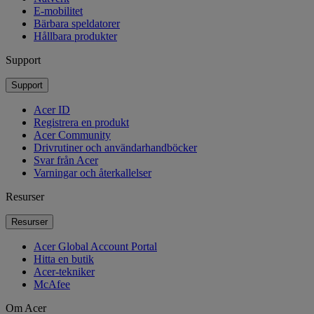
E-mobilitet
Bärbara speldatorer
Hållbara produkter
Support
Support
Acer ID
Registrera en produkt
Acer Community
Drivrutiner och användarhandböcker
Svar från Acer
Varningar och återkallelser
Resurser
Resurser
Acer Global Account Portal
Hitta en butik
Acer-tekniker
McAfee
Om Acer