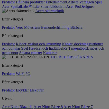
Predator
Hållbara produkter
Entertainment
Arbete
Vardagen
Spel
Acer SpatialLabs™
Lite
Smart bildskärm
Acer ProDesigner
Acers skärmteknik
Efter kategori
Predator
Vero
Mötesrum
Hemunderhållning
Bärbara
Efter kategori
Predator
Kläder, väskor och utrustning
Kablar, dockningsstationer
och donglar
Spel
Headset och ljudtillbehör
Tangentbord, möss och
pekpennor
Smarta enheter
Kameror
TILLBEHÖRSSÖKAREN
Efter kategori
Predator
Wi-Fi
5G
Efter kategori
Predator
Elcyklar
Elskotrar
Utvald
Acer Nitro Blaze 11
Acer Nitro Blaze 8
Acer Nitro Blaze 7