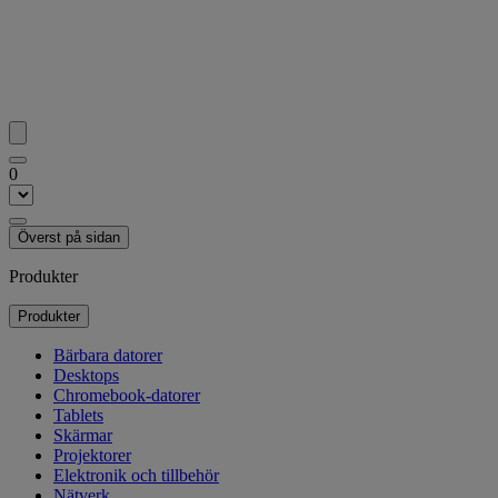
0
Överst på sidan
Produkter
Produkter
Bärbara datorer
Desktops
Chromebook-datorer
Tablets
Skärmar
Projektorer
Elektronik och tillbehör
Nätverk