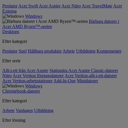
Predator
Acer Swift
Acer Aspire
Acer Nitro
Acer TravelMate
Acer
Extensa
Windows
Bärbara datorer i
Acer AMD Ryzen™-serien
Desktops
Efter kategori
Predator
Spel
Hållbara produkter
Arbete
Utbildning
Komponenter
Efter serie
Allt-i-ett från Acer Aspire
Stationära Acer Aspire Classic-datorer
Nitro
Acer Veriton företagsdatorer
Acer Veriton-allt-i-ett-datorer
Acer Veriton-arbetsstationer
Add-In-One
Minidatorer
Windows
Chromebook-datorer
Efter kategori
Arbete
Vardagen
Utbildning
Efter lösning