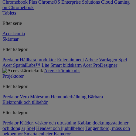
Chromebook Plus
ChromeOS Enterprise Solutions
Cloud Gaming
on Chromebook
Tablets
Efter serie
Acer Iconia
Skärmar
Efter kategori
Predator
Hållbara produkter
Entertainment
Arbete
Vardagen
Spel
Acer SpatialLabs™
Lite
Smart bildskärm
Acer ProDesigner
Acers skärmteknik
Projektorer
Efter kategori
Predator
Vero
Mötesrum
Hemunderhållning
Bärbara
Elektronik och tillbehör
Efter kategori
Predator
Kläder, väskor och utrustning
Kablar, dockningsstationer
och donglar
Spel
Headset och ljudtillbehör
Tangentbord, möss och
pekpennor
Smarta enheter
Kameror