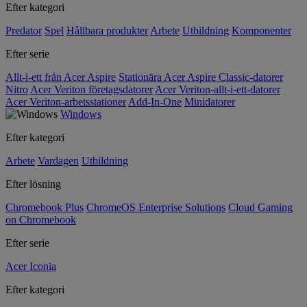
Efter kategori
Predator
Spel
Hållbara produkter
Arbete
Utbildning
Komponenter
Efter serie
Allt-i-ett från Acer Aspire
Stationära Acer Aspire Classic-datorer
Nitro
Acer Veriton företagsdatorer
Acer Veriton-allt-i-ett-datorer
Acer Veriton-arbetsstationer
Add-In-One
Minidatorer
Windows
Efter kategori
Arbete
Vardagen
Utbildning
Efter lösning
Chromebook Plus
ChromeOS Enterprise Solutions
Cloud Gaming
on Chromebook
Efter serie
Acer Iconia
Efter kategori