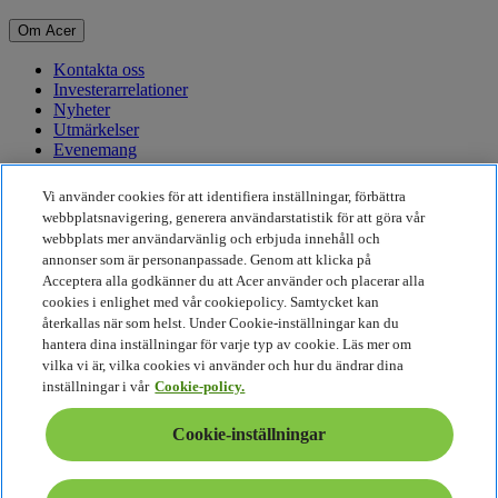
Om Acer
Kontakta oss
Investerarrelationer
Nyheter
Utmärkelser
Evenemang
Hållbarhet
Vi använder cookies för att identifiera inställningar, förbättra
webbplatsnavigering, generera användarstatistik för att göra vår
Hållbarhet
webbplats mer användarvänlig och erbjuda innehåll och
annonser som är personanpassade. Genom att klicka på
Företagets sociala ansvar
Acceptera alla godkänner du att Acer använder och placerar alla
Produktens koldioxidutsläpp
cookies i enlighet med vår cookiepolicy. Samtycket kan
Project Humanity
återkallas när som helst. Under Cookie-inställningar kan du
Earthion
hantera dina inställningar för varje typ av cookie. Läs mer om
Integritetspolicy
vilka vi är, vilka cookies vi använder och hur du ändrar dina
Cookiepolicy
inställningar i vår
Cookie-policy.
Juridisk information
Ytterligare juridisk information
Cookie-inställningar
Tillgänglighetspolicy
Cookie-inställningar
Sverige - Svenska