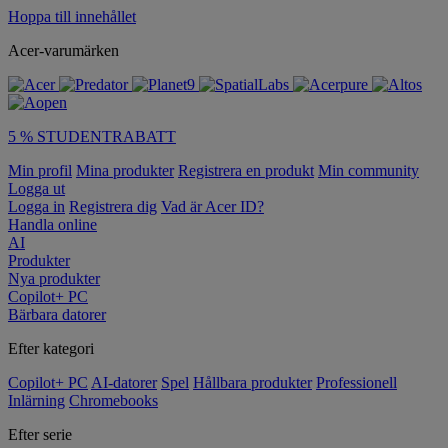
Hoppa till innehållet
Acer-varumärken
5 % STUDENTRABATT
Min profil
Mina produkter
Registrera en produkt
Min community
Logga ut
Logga in
Registrera dig
Vad är Acer ID?
Handla online
AI
Produkter
Nya produkter
Copilot+ PC
Bärbara datorer
Efter kategori
Copilot+ PC
AI-datorer
Spel
Hållbara produkter
Professionell
Inlärning
Chromebooks
Efter serie