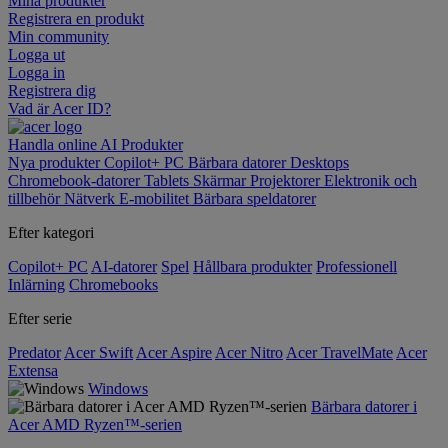
Mina produkter
Registrera en produkt
Min community
Logga ut
Logga in
Registrera dig
Vad är Acer ID?
Handla online
AI
Produkter
Nya produkter
Copilot+ PC
Bärbara datorer
Desktops
Chromebook-datorer
Tablets
Skärmar
Projektorer
Elektronik och
tillbehör
Nätverk
E-mobilitet
Bärbara speldatorer
Efter kategori
Copilot+ PC
AI-datorer
Spel
Hållbara produkter
Professionell
Inlärning
Chromebooks
Efter serie
Predator
Acer Swift
Acer Aspire
Acer Nitro
Acer TravelMate
Acer
Extensa
Windows
Bärbara datorer i
Acer AMD Ryzen™-serien