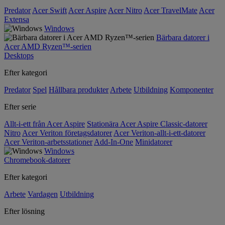
Predator
Acer Swift
Acer Aspire
Acer Nitro
Acer TravelMate
Acer
Extensa
Windows
Bärbara datorer i
Acer AMD Ryzen™-serien
Desktops
Efter kategori
Predator
Spel
Hållbara produkter
Arbete
Utbildning
Komponenter
Efter serie
Allt-i-ett från Acer Aspire
Stationära Acer Aspire Classic-datorer
Nitro
Acer Veriton företagsdatorer
Acer Veriton-allt-i-ett-datorer
Acer Veriton-arbetsstationer
Add-In-One
Minidatorer
Windows
Chromebook-datorer
Efter kategori
Arbete
Vardagen
Utbildning
Efter lösning