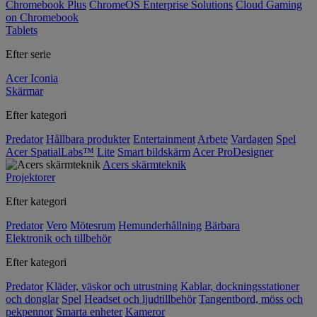
Chromebook Plus
ChromeOS Enterprise Solutions
Cloud Gaming
on Chromebook
Tablets
Efter serie
Acer Iconia
Skärmar
Efter kategori
Predator
Hållbara produkter
Entertainment
Arbete
Vardagen
Spel
Acer SpatialLabs™
Lite
Smart bildskärm
Acer ProDesigner
Acers skärmteknik
Projektorer
Efter kategori
Predator
Vero
Mötesrum
Hemunderhållning
Bärbara
Elektronik och tillbehör
Efter kategori
Predator
Kläder, väskor och utrustning
Kablar, dockningsstationer
och donglar
Spel
Headset och ljudtillbehör
Tangentbord, möss och
pekpennor
Smarta enheter
Kameror