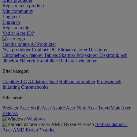
Mina produkter
Registrera en produkt
Min community
Logga ut
Logga in
Registrera dig
Vad är Acer ID?
Handla online
AI
Produkter
Nya produkter
Copilot+ PC
Bärbara datorer
Desktops
Chromebook-datorer
Tablets
Skärmar
Projektorer
Elektronik och
tillbehör
Nätverk
E-mobilitet
Bärbara speldatorer
Efter kategori
Copilot+ PC
AI-datorer
Spel
Hållbara produkter
Professionell
Inlärning
Chromebooks
Efter serie
Predator
Acer Swift
Acer Aspire
Acer Nitro
Acer TravelMate
Acer
Extensa
Windows
Bärbara datorer i
Acer AMD Ryzen™-serien