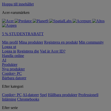
Hoppa till innehållet
Acer-varumärken
5 % STUDENTRABATT
Min profil
Mina produkter
Registrera en produkt
Min community
Logga ut
Logga in
Registrera dig
Vad är Acer ID?
Handla online
AI
Produkter
Nya produkter
Copilot+ PC
Bärbara datorer
Efter kategori
Copilot+ PC
AI-datorer
Spel
Hållbara produkter
Professionell
Inlärning
Chromebooks
Efter serie