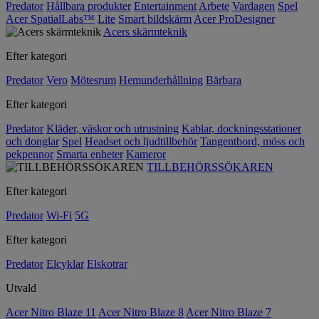
Predator
Hållbara produkter
Entertainment
Arbete
Vardagen
Spel
Acer SpatialLabs™
Lite
Smart bildskärm
Acer ProDesigner
Acers skärmteknik
Efter kategori
Predator
Vero
Mötesrum
Hemunderhållning
Bärbara
Efter kategori
Predator
Kläder, väskor och utrustning
Kablar, dockningsstationer
och donglar
Spel
Headset och ljudtillbehör
Tangentbord, möss och
pekpennor
Smarta enheter
Kameror
TILLBEHÖRSSÖKAREN
Efter kategori
Predator
Wi-Fi
5G
Efter kategori
Predator
Elcyklar
Elskotrar
Utvald
Acer Nitro Blaze 11
Acer Nitro Blaze 8
Acer Nitro Blaze 7