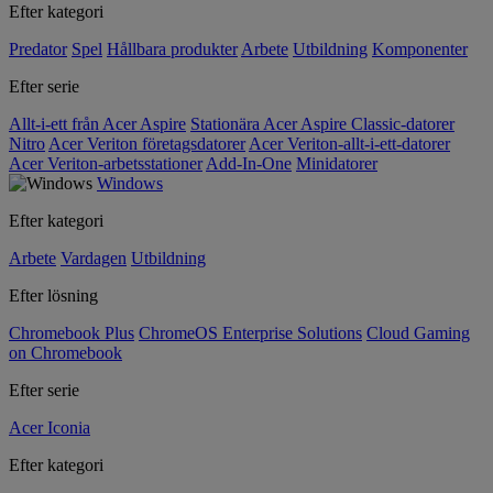
Efter kategori
Predator
Spel
Hållbara produkter
Arbete
Utbildning
Komponenter
Efter serie
Allt-i-ett från Acer Aspire
Stationära Acer Aspire Classic-datorer
Nitro
Acer Veriton företagsdatorer
Acer Veriton-allt-i-ett-datorer
Acer Veriton-arbetsstationer
Add-In-One
Minidatorer
Windows
Efter kategori
Arbete
Vardagen
Utbildning
Efter lösning
Chromebook Plus
ChromeOS Enterprise Solutions
Cloud Gaming
on Chromebook
Efter serie
Acer Iconia
Efter kategori