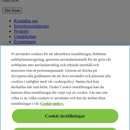
Om Acer
Om Acer
Kontakta oss
Investerarrelationer
Nyheter
Utmärkelser
Evenemang
Hållbarhet
Vi använder cookies för att identifiera inställningar, förbättra
webbplatsnavigering, generera användarstatistik för att göra vår
Hållbarhet
webbplats mer användarvänlig och erbjuda innehåll och
annonser som är personanpassade. Genom att klicka på
Företagets sociala ansvar
Acceptera alla godkänner du att Acer använder och placerar alla
Produktens koldioxidutsläpp
cookies i enlighet med vår cookiepolicy. Samtycket kan
Project Humanity
återkallas när som helst. Under Cookie-inställningar kan du
Earthion
hantera dina inställningar för varje typ av cookie. Läs mer om
Integritetspolicy
vilka vi är, vilka cookies vi använder och hur du ändrar dina
Cookiepolicy
inställningar i vår
Cookie-policy.
Juridisk information
Ytterligare juridisk information
Cookie-inställningar
Tillgänglighetspolicy
Cookie-inställningar
Sverige - Svenska