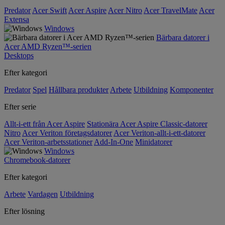
Predator
Acer Swift
Acer Aspire
Acer Nitro
Acer TravelMate
Acer
Extensa
Windows
Bärbara datorer i
Acer AMD Ryzen™-serien
Desktops
Efter kategori
Predator
Spel
Hållbara produkter
Arbete
Utbildning
Komponenter
Efter serie
Allt-i-ett från Acer Aspire
Stationära Acer Aspire Classic-datorer
Nitro
Acer Veriton företagsdatorer
Acer Veriton-allt-i-ett-datorer
Acer Veriton-arbetsstationer
Add-In-One
Minidatorer
Windows
Chromebook-datorer
Efter kategori
Arbete
Vardagen
Utbildning
Efter lösning