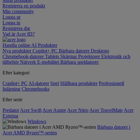
Mina produkter
Registrera en produkt
Min community
Logga ut
Logga in
Registrera dig
Vad är Acer ID?
Handla online
AI
Produkter
Nya produkter
Copilot+ PC
Bärbara datorer
Desktops
Chromebook-datorer
Tablets
Skärmar
Projektorer
Elektronik och
tillbehör
Nätverk
E-mobilitet
Bärbara speldatorer
Efter kategori
Copilot+ PC
AI-datorer
Spel
Hållbara produkter
Professionell
Inlärning
Chromebooks
Efter serie
Predator
Acer Swift
Acer Aspire
Acer Nitro
Acer TravelMate
Acer
Extensa
Windows
Bärbara datorer i
Acer AMD Ryzen™-serien