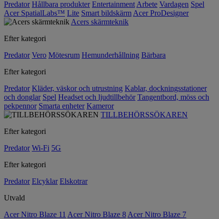
Predator
Hållbara produkter
Entertainment
Arbete
Vardagen
Spel
Acer SpatialLabs™
Lite
Smart bildskärm
Acer ProDesigner
Acers skärmteknik
Efter kategori
Predator
Vero
Mötesrum
Hemunderhållning
Bärbara
Efter kategori
Predator
Kläder, väskor och utrustning
Kablar, dockningsstationer
och donglar
Spel
Headset och ljudtillbehör
Tangentbord, möss och
pekpennor
Smarta enheter
Kameror
TILLBEHÖRSSÖKAREN
Efter kategori
Predator
Wi-Fi
5G
Efter kategori
Predator
Elcyklar
Elskotrar
Utvald
Acer Nitro Blaze 11
Acer Nitro Blaze 8
Acer Nitro Blaze 7