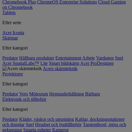
Chromebook Plus
ChromeOS Enterprise Solutions
Cloud Gaming
on Chromebook
Tablets
Efter serie
Acer Iconia
Skärmar
Efter kategori
Predator
Hållbara produkter
Entertainment
Arbete
Vardagen
Spel
Acer SpatialLabs™
Lite
Smart bildskärm
Acer ProDesigner
Acers skärmteknik
Projektorer
Efter kategori
Predator
Vero
Mötesrum
Hemunderhållning
Bärbara
Elektronik och tillbehör
Efter kategori
Predator
Kläder, väskor och utrustning
Kablar, dockningsstationer
och donglar
Spel
Headset och ljudtillbehör
Tangentbord, möss och
pekpennor
Smarta enheter
Kameror