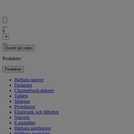
0
Överst på sidan
Produkter
Produkter
Bärbara datorer
Desktops
Chromebook-datorer
Tablets
Skärmar
Projektorer
Elektronik och tillbehör
Nätverk
E-mobilitet
Bärbara speldatorer
Hållbara produkter