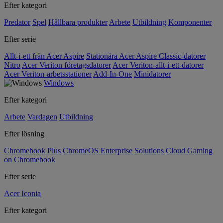
Efter kategori
Predator
Spel
Hållbara produkter
Arbete
Utbildning
Komponenter
Efter serie
Allt-i-ett från Acer Aspire
Stationära Acer Aspire Classic-datorer
Nitro
Acer Veriton företagsdatorer
Acer Veriton-allt-i-ett-datorer
Acer Veriton-arbetsstationer
Add-In-One
Minidatorer
Windows
Efter kategori
Arbete
Vardagen
Utbildning
Efter lösning
Chromebook Plus
ChromeOS Enterprise Solutions
Cloud Gaming
on Chromebook
Efter serie
Acer Iconia
Efter kategori