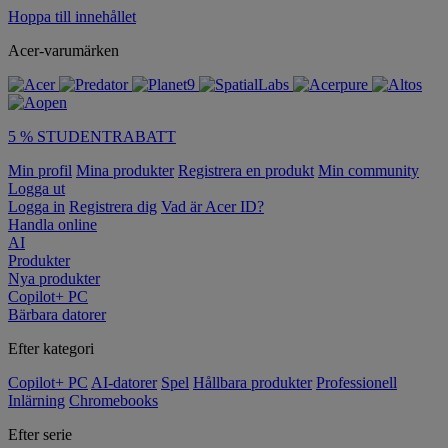
Hoppa till innehållet
Acer-varumärken
5 % STUDENTRABATT
Min profil
Mina produkter
Registrera en produkt
Min community
Logga ut
Logga in
Registrera dig
Vad är Acer ID?
Handla online
AI
Produkter
Nya produkter
Copilot+ PC
Bärbara datorer
Efter kategori
Copilot+ PC
AI-datorer
Spel
Hållbara produkter
Professionell
Inlärning
Chromebooks
Efter serie