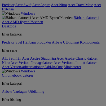
Predator
Acer Swift
Acer Aspire
Acer Nitro
Acer TravelMate
Acer
Extensa
Windows
Bärbara datorer i
Acer AMD Ryzen™-serien
Desktops
Efter kategori
Predator
Spel
Hållbara produkter
Arbete
Utbildning
Komponenter
Efter serie
Allt-i-ett från Acer Aspire
Stationära Acer Aspire Classic-datorer
Nitro
Acer Veriton företagsdatorer
Acer Veriton-allt-i-ett-datorer
Acer Veriton-arbetsstationer
Add-In-One
Minidatorer
Windows
Chromebook-datorer
Efter kategori
Arbete
Vardagen
Utbildning
Efter lösning