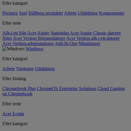
Efter kategori
Predator
Spel
Hållbara produkter
Arbete
Utbildning
Komponenter
Efter serie
Allt-i-ett från Acer Aspire
Stationära Acer Aspire Classic-datorer
Nitro
Acer Veriton företagsdatorer
Acer Veriton-allt-i-ett-datorer
Acer Veriton-arbetsstationer
Add-In-One
Minidatorer
Windows
Efter kategori
Arbete
Vardagen
Utbildning
Efter lösning
Chromebook Plus
ChromeOS Enterprise Solutions
Cloud Gaming
on Chromebook
Efter serie
Acer Iconia
Efter kategori