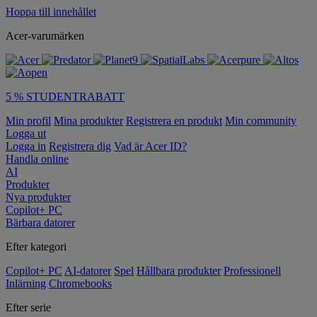
Hoppa till innehållet
Acer-varumärken
5 % STUDENTRABATT
Min profil
Mina produkter
Registrera en produkt
Min community
Logga ut
Logga in
Registrera dig
Vad är Acer ID?
Handla online
AI
Produkter
Nya produkter
Copilot+ PC
Bärbara datorer
Efter kategori
Copilot+ PC
AI-datorer
Spel
Hållbara produkter
Professionell
Inlärning
Chromebooks
Efter serie