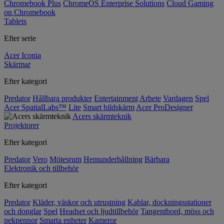
Chromebook Plus
ChromeOS Enterprise Solutions
Cloud Gaming
on Chromebook
Tablets
Efter serie
Acer Iconia
Skärmar
Efter kategori
Predator
Hållbara produkter
Entertainment
Arbete
Vardagen
Spel
Acer SpatialLabs™
Lite
Smart bildskärm
Acer ProDesigner
Acers skärmteknik
Projektorer
Efter kategori
Predator
Vero
Mötesrum
Hemunderhållning
Bärbara
Elektronik och tillbehör
Efter kategori
Predator
Kläder, väskor och utrustning
Kablar, dockningsstationer
och donglar
Spel
Headset och ljudtillbehör
Tangentbord, möss och
pekpennor
Smarta enheter
Kameror