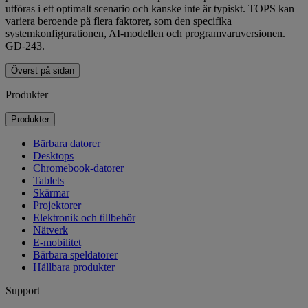
utföras i ett optimalt scenario och kanske inte är typiskt. TOPS kan
variera beroende på flera faktorer, som den specifika
systemkonfigurationen, AI-modellen och programvaruversionen.
GD-243.
Överst på sidan
Produkter
Produkter
Bärbara datorer
Desktops
Chromebook-datorer
Tablets
Skärmar
Projektorer
Elektronik och tillbehör
Nätverk
E-mobilitet
Bärbara speldatorer
Hållbara produkter
Support