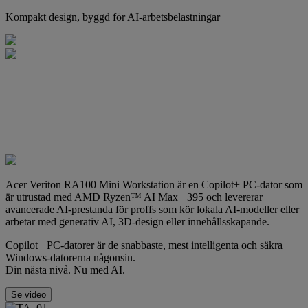
Kompakt design, byggd för AI-arbetsbelastningar
Acer Veriton RA100 Mini Workstation är en Copilot+ PC-dator som
är utrustad med AMD Ryzen™ AI Max+ 395 och levererar
avancerade AI-prestanda för proffs som kör lokala AI-modeller eller
arbetar med generativ AI, 3D-design eller innehållsskapande.
Copilot+ PC-datorer är de snabbaste, mest intelligenta och säkra
Windows-datorerna någonsin.
Din nästa nivå. Nu med AI.
Se video