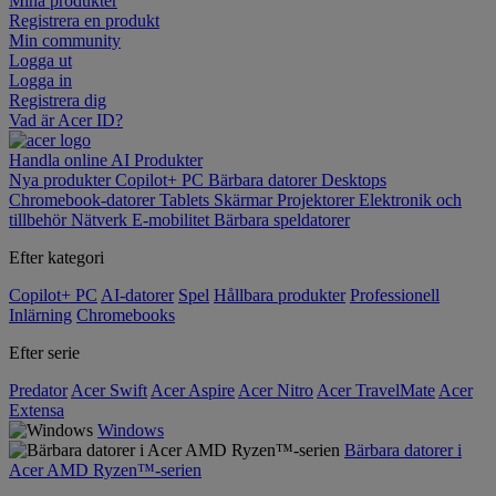
Mina produkter
Registrera en produkt
Min community
Logga ut
Logga in
Registrera dig
Vad är Acer ID?
Handla online
AI
Produkter
Nya produkter
Copilot+ PC
Bärbara datorer
Desktops
Chromebook-datorer
Tablets
Skärmar
Projektorer
Elektronik och
tillbehör
Nätverk
E-mobilitet
Bärbara speldatorer
Efter kategori
Copilot+ PC
AI-datorer
Spel
Hållbara produkter
Professionell
Inlärning
Chromebooks
Efter serie
Predator
Acer Swift
Acer Aspire
Acer Nitro
Acer TravelMate
Acer
Extensa
Windows
Bärbara datorer i
Acer AMD Ryzen™-serien