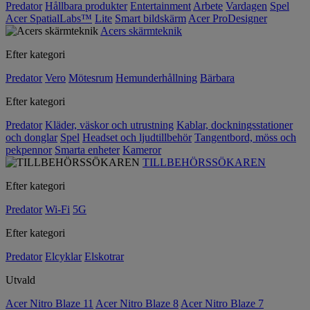
Predator
Hållbara produkter
Entertainment
Arbete
Vardagen
Spel
Acer SpatialLabs™
Lite
Smart bildskärm
Acer ProDesigner
Acers skärmteknik
Efter kategori
Predator
Vero
Mötesrum
Hemunderhållning
Bärbara
Efter kategori
Predator
Kläder, väskor och utrustning
Kablar, dockningsstationer
och donglar
Spel
Headset och ljudtillbehör
Tangentbord, möss och
pekpennor
Smarta enheter
Kameror
TILLBEHÖRSSÖKAREN
Efter kategori
Predator
Wi-Fi
5G
Efter kategori
Predator
Elcyklar
Elskotrar
Utvald
Acer Nitro Blaze 11
Acer Nitro Blaze 8
Acer Nitro Blaze 7