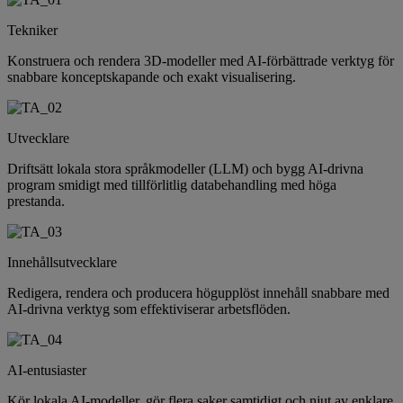
Tekniker
Konstruera och rendera 3D-modeller med AI-förbättrade verktyg för
snabbare konceptskapande och exakt visualisering.
Utvecklare
Driftsätt lokala stora språkmodeller (LLM) och bygg AI-drivna
program smidigt med tillförlitlig databehandling med höga
prestanda.
Innehållsutvecklare
Redigera, rendera och producera högupplöst innehåll snabbare med
AI-drivna verktyg som effektiviserar arbetsflöden.
AI-entusiaster
Kör lokala AI-modeller, gör flera saker samtidigt och njut av enklare