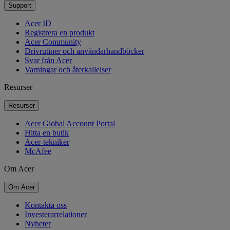
Support
Acer ID
Registrera en produkt
Acer Community
Drivrutiner och användarhandböcker
Svar från Acer
Varningar och återkallelser
Resurser
Resurser
Acer Global Account Portal
Hitta en butik
Acer-tekniker
McAfee
Om Acer
Om Acer
Kontakta oss
Investerarrelationer
Nyheter