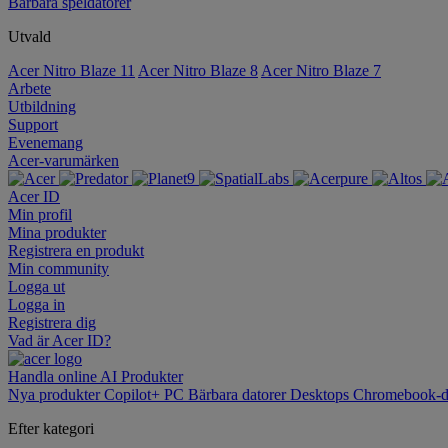
Bärbara speldatorer
Utvald
Acer Nitro Blaze 11
Acer Nitro Blaze 8
Acer Nitro Blaze 7
Arbete
Utbildning
Support
Evenemang
Acer-varumärken
Acer ID
Min profil
Mina produkter
Registrera en produkt
Min community
Logga ut
Logga in
Registrera dig
Vad är Acer ID?
Handla online
AI
Produkter
Nya produkter
Copilot+ PC
Bärbara datorer
Desktops
Chromebook-d
Efter kategori