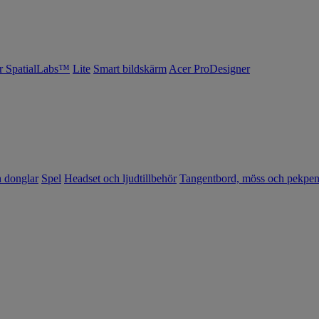
r SpatialLabs™
Lite
Smart bildskärm
Acer ProDesigner
h donglar
Spel
Headset och ljudtillbehör
Tangentbord, möss och pekpe