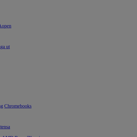
ga ut
ng
Chromebooks
tensa