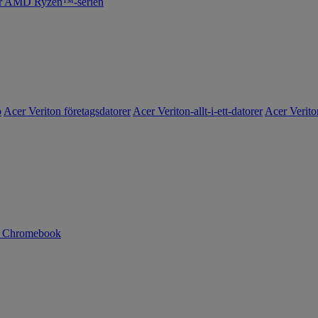
cer AMD Ryzen™-serien
o
Acer Veriton företagsdatorer
Acer Veriton-allt-i-ett-datorer
Acer Verito
n Chromebook