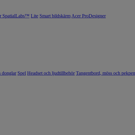
r SpatialLabs™
Lite
Smart bildskärm
Acer ProDesigner
h donglar
Spel
Headset och ljudtillbehör
Tangentbord, möss och pekpe