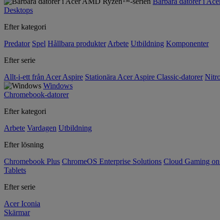
Bärbara datorer i A
Desktops
Efter kategori
Predator
Spel
Hållbara produkter
Arbete
Utbildning
Komponenter
Efter serie
Allt-i-ett från Acer Aspire
Stationära Acer Aspire Classic-datorer
Nitr
Windows
Chromebook-datorer
Efter kategori
Arbete
Vardagen
Utbildning
Efter lösning
Chromebook Plus
ChromeOS Enterprise Solutions
Cloud Gaming o
Tablets
Efter serie
Acer Iconia
Skärmar