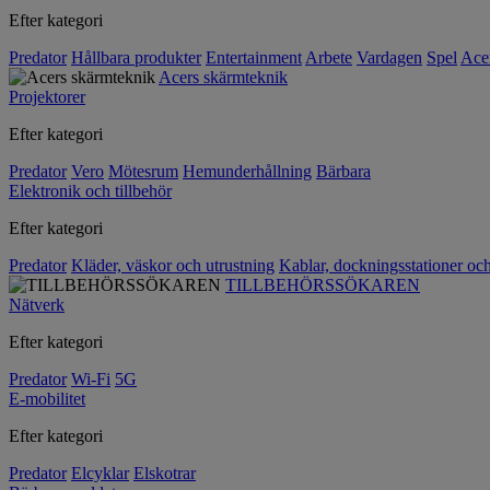
Efter kategori
Predator
Hållbara produkter
Entertainment
Arbete
Vardagen
Spel
Ace
Acers skärmteknik
Projektorer
Efter kategori
Predator
Vero
Mötesrum
Hemunderhållning
Bärbara
Elektronik och tillbehör
Efter kategori
Predator
Kläder, väskor och utrustning
Kablar, dockningsstationer oc
TILLBEHÖRSSÖKAREN
Nätverk
Efter kategori
Predator
Wi-Fi
5G
E-mobilitet
Efter kategori
Predator
Elcyklar
Elskotrar