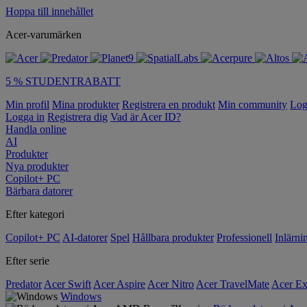
Hoppa till innehållet
Acer-varumärken
5 % STUDENTRABATT
Min profil
Mina produkter
Registrera en produkt
Min community
Log
Logga in
Registrera dig
Vad är Acer ID?
Handla online
AI
Produkter
Nya produkter
Copilot+ PC
Bärbara datorer
Efter kategori
Copilot+ PC
AI-datorer
Spel
Hållbara produkter
Professionell
Inlärni
Efter serie
Predator
Acer Swift
Acer Aspire
Acer Nitro
Acer TravelMate
Acer Ex
Windows