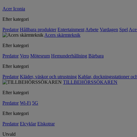
Acer Iconia
Efter kategori
Predator
Hållbara produkter
Entertainment
Arbete
Vardagen
Spel
Ace
Acers skärmteknik
Efter kategori
Predator
Vero
Mötesrum
Hemunderhållning
Bärbara
Efter kategori
Predator
Kläder, väskor och utrustning
Kablar, dockningsstationer oc
TILLBEHÖRSSÖKAREN
Efter kategori
Predator
Wi-Fi
5G
Efter kategori
Predator
Elcyklar
Elskotrar
Utvald