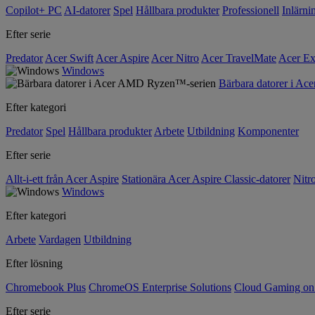
Copilot+ PC
AI-datorer
Spel
Hållbara produkter
Professionell
Inlärni
Efter serie
Predator
Acer Swift
Acer Aspire
Acer Nitro
Acer TravelMate
Acer Ex
Windows
Bärbara datorer i A
Efter kategori
Predator
Spel
Hållbara produkter
Arbete
Utbildning
Komponenter
Efter serie
Allt-i-ett från Acer Aspire
Stationära Acer Aspire Classic-datorer
Nitr
Windows
Efter kategori
Arbete
Vardagen
Utbildning
Efter lösning
Chromebook Plus
ChromeOS Enterprise Solutions
Cloud Gaming o
Efter serie