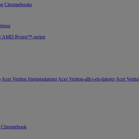
ng
Chromebooks
tensa
cer AMD Ryzen™-serien
o
Acer Veriton företagsdatorer
Acer Veriton-allt-i-ett-datorer
Acer Verito
n Chromebook