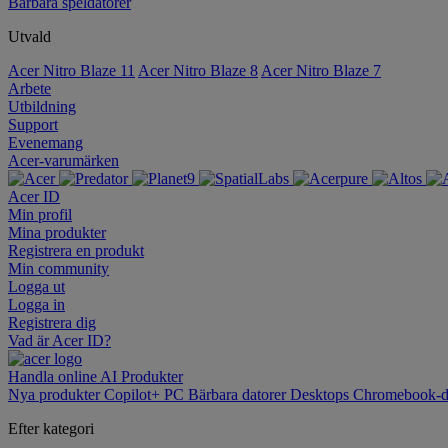
Bärbara speldatorer
Utvald
Acer Nitro Blaze 11
Acer Nitro Blaze 8
Acer Nitro Blaze 7
Arbete
Utbildning
Support
Evenemang
Acer-varumärken
Acer ID
Min profil
Mina produkter
Registrera en produkt
Min community
Logga ut
Logga in
Registrera dig
Vad är Acer ID?
Handla online
AI
Produkter
Nya produkter
Copilot+ PC
Bärbara datorer
Desktops
Chromebook-d
Efter kategori