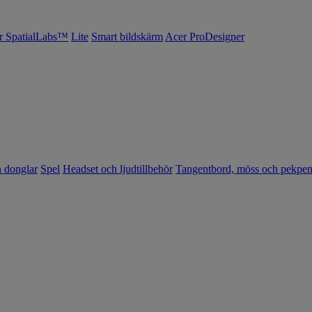
r SpatialLabs™
Lite
Smart bildskärm
Acer ProDesigner
h donglar
Spel
Headset och ljudtillbehör
Tangentbord, möss och pekpe