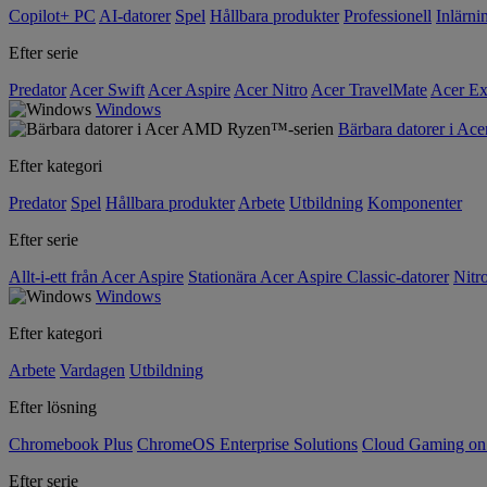
Copilot+ PC
AI-datorer
Spel
Hållbara produkter
Professionell
Inlärni
Efter serie
Predator
Acer Swift
Acer Aspire
Acer Nitro
Acer TravelMate
Acer Ex
Windows
Bärbara datorer i A
Efter kategori
Predator
Spel
Hållbara produkter
Arbete
Utbildning
Komponenter
Efter serie
Allt-i-ett från Acer Aspire
Stationära Acer Aspire Classic-datorer
Nitr
Windows
Efter kategori
Arbete
Vardagen
Utbildning
Efter lösning
Chromebook Plus
ChromeOS Enterprise Solutions
Cloud Gaming o
Efter serie