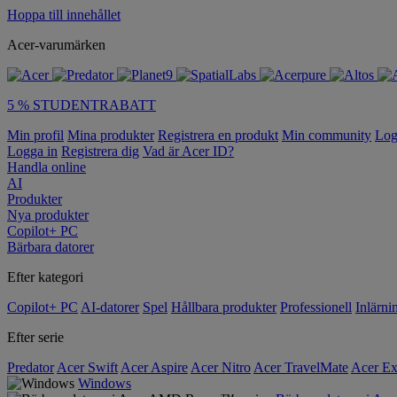
Hoppa till innehållet
Acer-varumärken
5 % STUDENTRABATT
Min profil
Mina produkter
Registrera en produkt
Min community
Log
Logga in
Registrera dig
Vad är Acer ID?
Handla online
AI
Produkter
Nya produkter
Copilot+ PC
Bärbara datorer
Efter kategori
Copilot+ PC
AI-datorer
Spel
Hållbara produkter
Professionell
Inlärni
Efter serie
Predator
Acer Swift
Acer Aspire
Acer Nitro
Acer TravelMate
Acer Ex
Windows