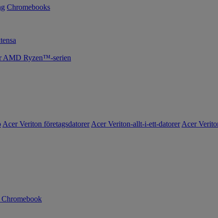
ng
Chromebooks
tensa
cer AMD Ryzen™-serien
o
Acer Veriton företagsdatorer
Acer Veriton-allt-i-ett-datorer
Acer Verito
n Chromebook