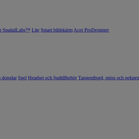
r SpatialLabs™
Lite
Smart bildskärm
Acer ProDesigner
h donglar
Spel
Headset och ljudtillbehör
Tangentbord, möss och pekpe