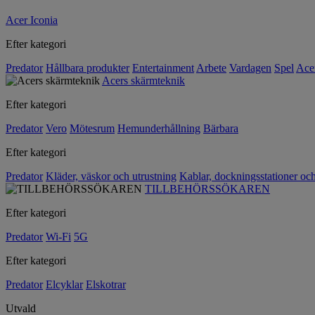
Acer Iconia
Efter kategori
Predator
Hållbara produkter
Entertainment
Arbete
Vardagen
Spel
Ace
Acers skärmteknik
Efter kategori
Predator
Vero
Mötesrum
Hemunderhållning
Bärbara
Efter kategori
Predator
Kläder, väskor och utrustning
Kablar, dockningsstationer oc
TILLBEHÖRSSÖKAREN
Efter kategori
Predator
Wi-Fi
5G
Efter kategori
Predator
Elcyklar
Elskotrar
Utvald