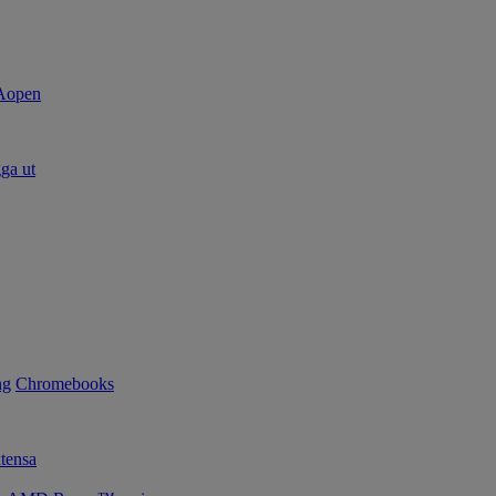
ga ut
ng
Chromebooks
tensa