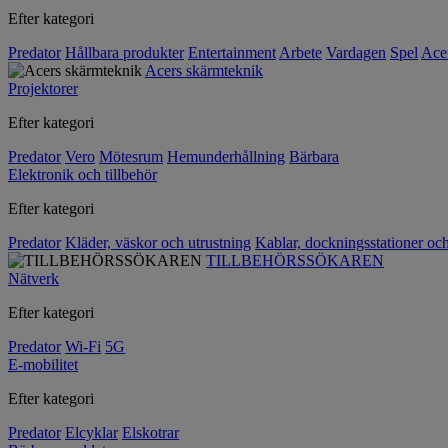
Efter kategori
Predator
Hållbara produkter
Entertainment
Arbete
Vardagen
Spel
Ace
Acers skärmteknik
Projektorer
Efter kategori
Predator
Vero
Mötesrum
Hemunderhållning
Bärbara
Elektronik och tillbehör
Efter kategori
Predator
Kläder, väskor och utrustning
Kablar, dockningsstationer oc
TILLBEHÖRSSÖKAREN
Nätverk
Efter kategori
Predator
Wi-Fi
5G
E-mobilitet
Efter kategori
Predator
Elcyklar
Elskotrar