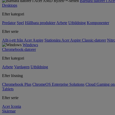
Bärbara datorer i A
Desktops
Efter kategori
Predator
Spel
Hållbara produkter
Arbete
Utbildning
Komponenter
Efter serie
Allt-i-ett från Acer Aspire
Stationära Acer Aspire Classic-datorer
Nitr
Windows
Chromebook-datorer
Efter kategori
Arbete
Vardagen
Utbildning
Efter lösning
Chromebook Plus
ChromeOS Enterprise Solutions
Cloud Gaming o
Tablets
Efter serie
Acer Iconia
Skärmar