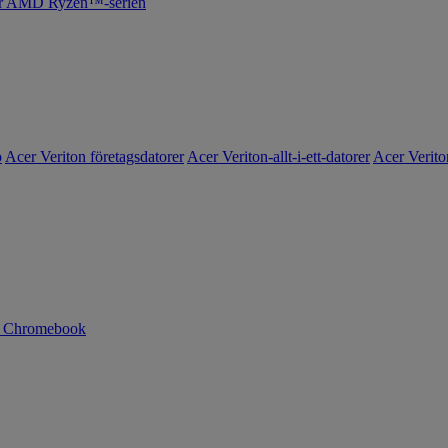
cer AMD Ryzen™-serien
o
Acer Veriton företagsdatorer
Acer Veriton-allt-i-ett-datorer
Acer Verito
n Chromebook