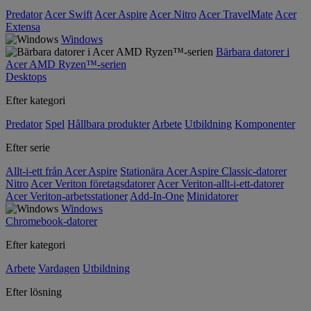
Predator
Acer Swift
Acer Aspire
Acer Nitro
Acer TravelMate
Acer
Extensa
Windows
Bärbara datorer i
Acer AMD Ryzen™-serien
Desktops
Efter kategori
Predator
Spel
Hållbara produkter
Arbete
Utbildning
Komponenter
Efter serie
Allt-i-ett från Acer Aspire
Stationära Acer Aspire Classic-datorer
Nitro
Acer Veriton företagsdatorer
Acer Veriton-allt-i-ett-datorer
Acer Veriton-arbetsstationer
Add-In-One
Minidatorer
Windows
Chromebook-datorer
Efter kategori
Arbete
Vardagen
Utbildning
Efter lösning