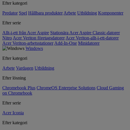
Efter kategori
Predator
Spel
Hållbara produkter
Arbete
Utbildning
Komponenter
Efter serie
Allt-i-ett från Acer Aspire
Stationära Acer Aspire Classic-datorer
Nitro
Acer Veriton företagsdatorer
Acer Veriton-allt-i-ett-datorer
Acer Veriton-arbetsstationer
Add-In-One
Minidatorer
Windows
Efter kategori
Arbete
Vardagen
Utbildning
Efter lösning
Chromebook Plus
ChromeOS Enterprise Solutions
Cloud Gaming
on Chromebook
Efter serie
Acer Iconia
Efter kategori