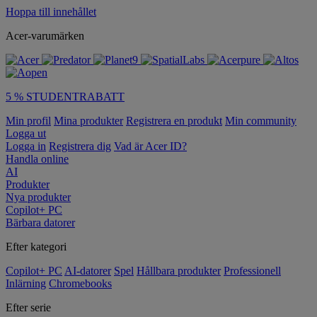
Hoppa till innehållet
Acer-varumärken
5 % STUDENTRABATT
Min profil
Mina produkter
Registrera en produkt
Min community
Logga ut
Logga in
Registrera dig
Vad är Acer ID?
Handla online
AI
Produkter
Nya produkter
Copilot+ PC
Bärbara datorer
Efter kategori
Copilot+ PC
AI-datorer
Spel
Hållbara produkter
Professionell
Inlärning
Chromebooks
Efter serie