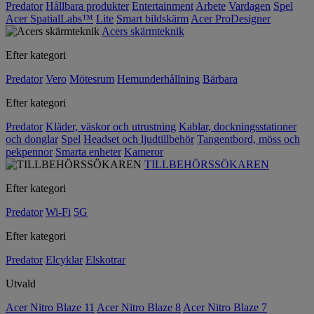
Predator
Hållbara produkter
Entertainment
Arbete
Vardagen
Spel
Acer SpatialLabs™
Lite
Smart bildskärm
Acer ProDesigner
Acers skärmteknik
Efter kategori
Predator
Vero
Mötesrum
Hemunderhållning
Bärbara
Efter kategori
Predator
Kläder, väskor och utrustning
Kablar, dockningsstationer
och donglar
Spel
Headset och ljudtillbehör
Tangentbord, möss och
pekpennor
Smarta enheter
Kameror
TILLBEHÖRSSÖKAREN
Efter kategori
Predator
Wi-Fi
5G
Efter kategori
Predator
Elcyklar
Elskotrar
Utvald
Acer Nitro Blaze 11
Acer Nitro Blaze 8
Acer Nitro Blaze 7