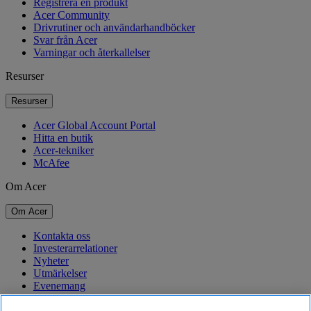
Registrera en produkt
Acer Community
Drivrutiner och användarhandböcker
Svar från Acer
Varningar och återkallelser
Resurser
Resurser
Acer Global Account Portal
Hitta en butik
Acer-tekniker
McAfee
Om Acer
Om Acer
Kontakta oss
Investerarrelationer
Nyheter
Utmärkelser
Evenemang
Hållbarhet