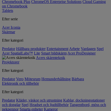
Chromebook Plus
ChromeOS Enterprise Solutions
Cloud Gaming
on Chromebook
Tablets
Efter serie
Acer Iconia
Skärmar
Efter kategori
Predator
Hållbara produkter
Entertainment
Arbete
Vardagen
Spel
Acer SpatialLabs™
Lite
Smart bildskärm
Acer ProDesigner
Acers skärmteknik
Projektorer
Efter kategori
Predator
Vero
Mötesrum
Hemunderhållning
Bärbara
Elektronik och tillbehör
Efter kategori
Predator
Kläder, väskor och utrustning
Kablar, dockningsstationer
och donglar
Spel
Headset och ljudtillbehör
Tangentbord, möss och
pekpennor
Smarta enheter
Kameror