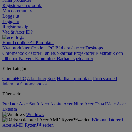
Mina produkter
Registrera en produkt
Min community
Logga ut
Logga in
Registrera dig
Vad är Acer ID?
Handla online
AI
Produkter
Nya produkter
Copilot+ PC
Bärbara datorer
Desktops
Chromebook-datorer
Tablets
Skärmar
Projektorer
Elektronik och
tillbehör
Nätverk
E-mobilitet
Bärbara speldatorer
Efter kategori
Copilot+ PC
AI-datorer
Spel
Hållbara produkter
Professionell
Inlärning
Chromebooks
Efter serie
Predator
Acer Swift
Acer Aspire
Acer Nitro
Acer TravelMate
Acer
Extensa
Windows
Bärbara datorer i
Acer AMD Ryzen™-serien