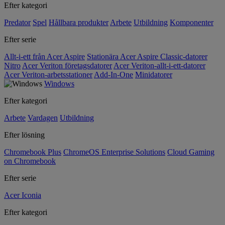
Efter kategori
Predator
Spel
Hållbara produkter
Arbete
Utbildning
Komponenter
Efter serie
Allt-i-ett från Acer Aspire
Stationära Acer Aspire Classic-datorer
Nitro
Acer Veriton företagsdatorer
Acer Veriton-allt-i-ett-datorer
Acer Veriton-arbetsstationer
Add-In-One
Minidatorer
Windows
Efter kategori
Arbete
Vardagen
Utbildning
Efter lösning
Chromebook Plus
ChromeOS Enterprise Solutions
Cloud Gaming
on Chromebook
Efter serie
Acer Iconia
Efter kategori