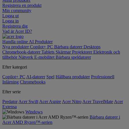
Mina produkter
Registrera en produkt
Min community
Logga ut
Logga in
Registrera dig
Vad är Acer ID?
Handla online
AI
Produkter
Nya produkter
Copilot+ PC
Bärbara datorer
Desktops
Chromebook-datorer
Tablets
Skärmar
Projektorer
Elektronik och
tillbehör
Nätverk
E-mobilitet
Bärbara speldatorer
Efter kategori
Copilot+ PC
AI-datorer
Spel
Hållbara produkter
Professionell
Inlärning
Chromebooks
Efter serie
Predator
Acer Swift
Acer Aspire
Acer Nitro
Acer TravelMate
Acer
Extensa
Windows
Bärbara datorer i
Acer AMD Ryzen™-serien