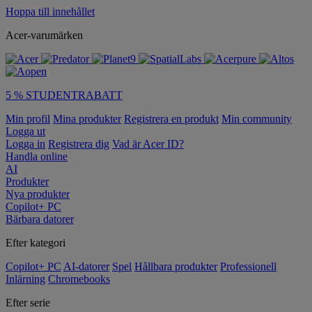
Hoppa till innehållet
Acer-varumärken
5 % STUDENTRABATT
Min profil
Mina produkter
Registrera en produkt
Min community
Logga ut
Logga in
Registrera dig
Vad är Acer ID?
Handla online
AI
Produkter
Nya produkter
Copilot+ PC
Bärbara datorer
Efter kategori
Copilot+ PC
AI-datorer
Spel
Hållbara produkter
Professionell
Inlärning
Chromebooks
Efter serie