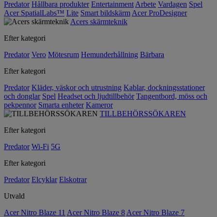
Predator
Hållbara produkter
Entertainment
Arbete
Vardagen
Spel
Acer SpatialLabs™
Lite
Smart bildskärm
Acer ProDesigner
Acers skärmteknik
Efter kategori
Predator
Vero
Mötesrum
Hemunderhållning
Bärbara
Efter kategori
Predator
Kläder, väskor och utrustning
Kablar, dockningsstationer
och donglar
Spel
Headset och ljudtillbehör
Tangentbord, möss och
pekpennor
Smarta enheter
Kameror
TILLBEHÖRSSÖKAREN
Efter kategori
Predator
Wi-Fi
5G
Efter kategori
Predator
Elcyklar
Elskotrar
Utvald
Acer Nitro Blaze 11
Acer Nitro Blaze 8
Acer Nitro Blaze 7