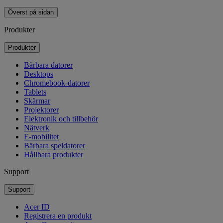
Överst på sidan
Produkter
Produkter
Bärbara datorer
Desktops
Chromebook-datorer
Tablets
Skärmar
Projektorer
Elektronik och tillbehör
Nätverk
E-mobilitet
Bärbara speldatorer
Hållbara produkter
Support
Support
Acer ID
Registrera en produkt