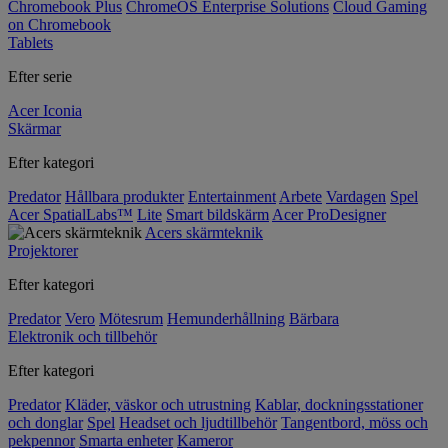
Chromebook Plus
ChromeOS Enterprise Solutions
Cloud Gaming
on Chromebook
Tablets
Efter serie
Acer Iconia
Skärmar
Efter kategori
Predator
Hållbara produkter
Entertainment
Arbete
Vardagen
Spel
Acer SpatialLabs™
Lite
Smart bildskärm
Acer ProDesigner
Acers skärmteknik
Projektorer
Efter kategori
Predator
Vero
Mötesrum
Hemunderhållning
Bärbara
Elektronik och tillbehör
Efter kategori
Predator
Kläder, väskor och utrustning
Kablar, dockningsstationer
och donglar
Spel
Headset och ljudtillbehör
Tangentbord, möss och
pekpennor
Smarta enheter
Kameror