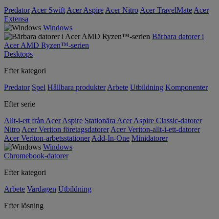
Predator
Acer Swift
Acer Aspire
Acer Nitro
Acer TravelMate
Acer
Extensa
Windows
Bärbara datorer i
Acer AMD Ryzen™-serien
Desktops
Efter kategori
Predator
Spel
Hållbara produkter
Arbete
Utbildning
Komponenter
Efter serie
Allt-i-ett från Acer Aspire
Stationära Acer Aspire Classic-datorer
Nitro
Acer Veriton företagsdatorer
Acer Veriton-allt-i-ett-datorer
Acer Veriton-arbetsstationer
Add-In-One
Minidatorer
Windows
Chromebook-datorer
Efter kategori
Arbete
Vardagen
Utbildning
Efter lösning