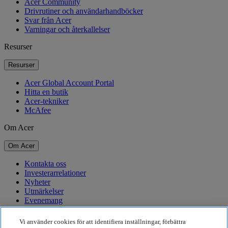
Acer Community
Drivrutiner och användarhandböcker
Svar från Acer
Varningar och återkallelser
Resurser
Resurser
Acer Global Account Portal
Hitta en butik
Acer-tekniker
McAfee
Om Acer
Om Acer
Kontakta oss
Investerarrelationer
Nyheter
Utmärkelser
Evenemang
Hållbarhet
Vi använder cookies för att identifiera inställningar, förbättra