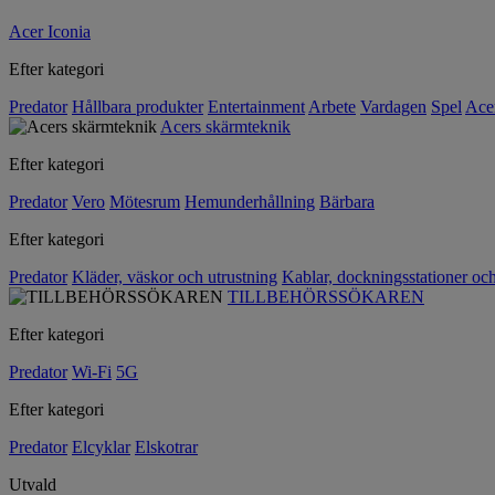
Acer Iconia
Efter kategori
Predator
Hållbara produkter
Entertainment
Arbete
Vardagen
Spel
Ace
Acers skärmteknik
Efter kategori
Predator
Vero
Mötesrum
Hemunderhållning
Bärbara
Efter kategori
Predator
Kläder, väskor och utrustning
Kablar, dockningsstationer oc
TILLBEHÖRSSÖKAREN
Efter kategori
Predator
Wi-Fi
5G
Efter kategori
Predator
Elcyklar
Elskotrar
Utvald