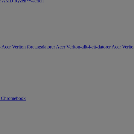
cer AMD Ryzen™-serien
o
Acer Veriton företagsdatorer
Acer Veriton-allt-i-ett-datorer
Acer Verito
n Chromebook