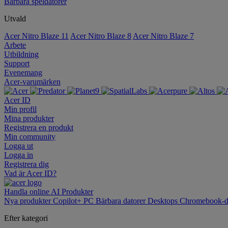
Bärbara speldatorer
Utvald
Acer Nitro Blaze 11
Acer Nitro Blaze 8
Acer Nitro Blaze 7
Arbete
Utbildning
Support
Evenemang
Acer-varumärken
Acer ID
Min profil
Mina produkter
Registrera en produkt
Min community
Logga ut
Logga in
Registrera dig
Vad är Acer ID?
Handla online
AI
Produkter
Nya produkter
Copilot+ PC
Bärbara datorer
Desktops
Chromebook-d
Efter kategori