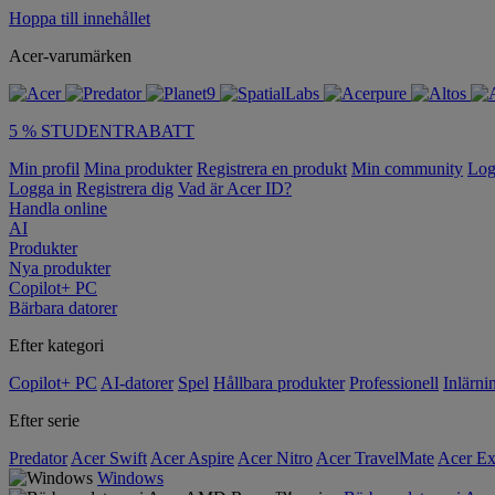
Hoppa till innehållet
Acer-varumärken
5 % STUDENTRABATT
Min profil
Mina produkter
Registrera en produkt
Min community
Log
Logga in
Registrera dig
Vad är Acer ID?
Handla online
AI
Produkter
Nya produkter
Copilot+ PC
Bärbara datorer
Efter kategori
Copilot+ PC
AI-datorer
Spel
Hållbara produkter
Professionell
Inlärni
Efter serie
Predator
Acer Swift
Acer Aspire
Acer Nitro
Acer TravelMate
Acer Ex
Windows