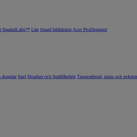
r SpatialLabs™
Lite
Smart bildskärm
Acer ProDesigner
h donglar
Spel
Headset och ljudtillbehör
Tangentbord, möss och pekpe