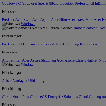
Copilot+ PC
AI-datorer
Spel
Hållbara produkter
Professionell
Inlärni
Efter serie
Predator
Acer Swift
Acer Aspire
Acer Nitro
Acer TravelMate
Acer Ex
Windows
Bärbara datorer i A
Efter kategori
Predator
Spel
Hållbara produkter
Arbete
Utbildning
Komponenter
Efter serie
Allt-i-ett från Acer Aspire
Stationära Acer Aspire Classic-datorer
Nitr
Windows
Efter kategori
Arbete
Vardagen
Utbildning
Efter lösning
Chromebook Plus
ChromeOS Enterprise Solutions
Cloud Gaming o
Efter serie