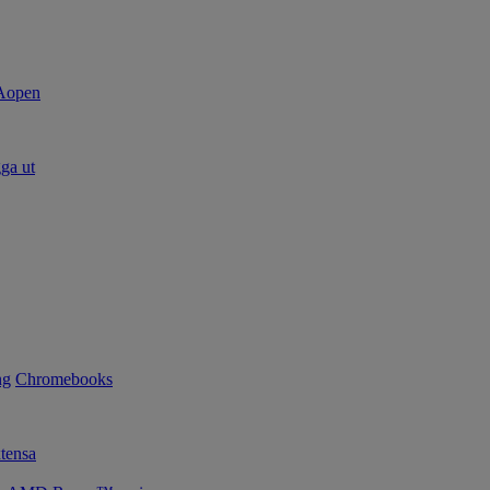
ga ut
ng
Chromebooks
tensa