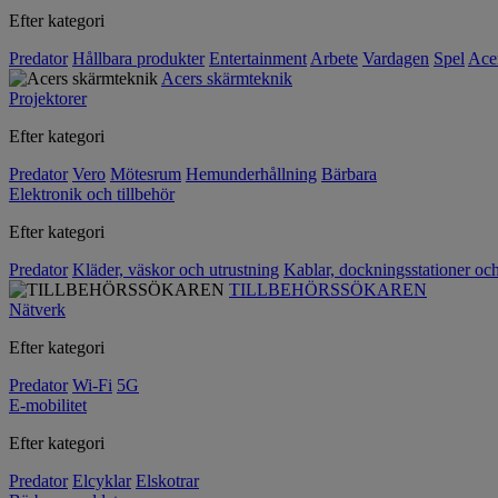
Efter kategori
Predator
Hållbara produkter
Entertainment
Arbete
Vardagen
Spel
Ace
Acers skärmteknik
Projektorer
Efter kategori
Predator
Vero
Mötesrum
Hemunderhållning
Bärbara
Elektronik och tillbehör
Efter kategori
Predator
Kläder, väskor och utrustning
Kablar, dockningsstationer oc
TILLBEHÖRSSÖKAREN
Nätverk
Efter kategori
Predator
Wi-Fi
5G
E-mobilitet
Efter kategori
Predator
Elcyklar
Elskotrar